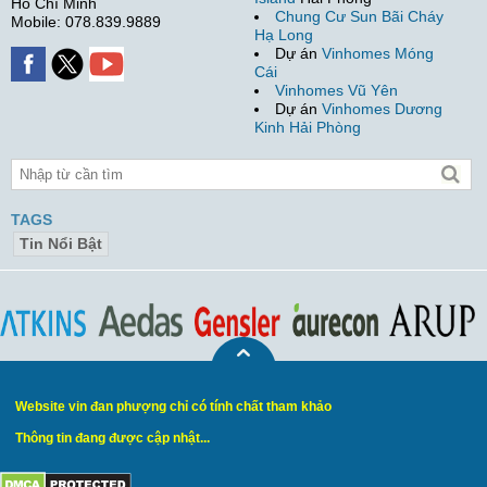
Hồ Chí Minh
Chung Cư Sun Bãi Cháy
Mobile: 078.839.9889
Hạ Long
Dự án
Vinhomes Móng
Cái
Vinhomes Vũ Yên
Dự án
Vinhomes Dương
Kinh Hải Phòng
TAGS
Tin Nổi Bật
Website vin đan phượng chỉ có tính chất tham khảo
Thông tin đang được cập nhật...