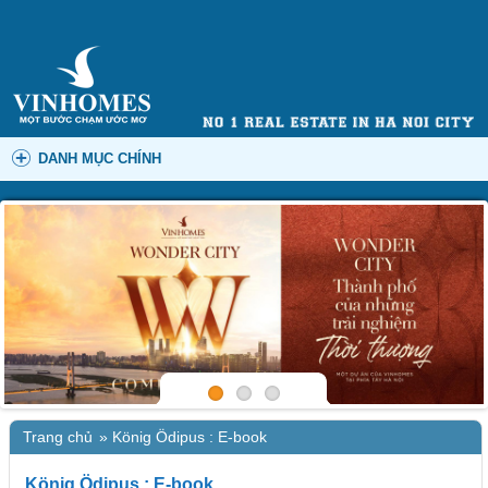
DANH MỤC CHÍNH
Trang chủ
»
König Ödipus : E-book
König Ödipus : E-book