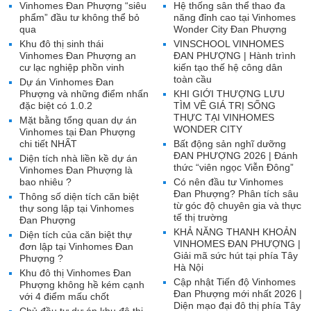
Vinhomes Đan Phượng “siêu
Hệ thống sân thể thao đa
phẩm” đầu tư không thể bỏ
năng đỉnh cao tại Vinhomes
qua
Wonder City Đan Phượng
Khu đô thị sinh thái
VINSCHOOL VINHOMES
Vinhomes Đan Phượng an
ĐAN PHƯỢNG | Hành trình
cư lạc nghiệp phồn vinh
kiến tạo thế hệ công dân
toàn cầu
Dự án Vinhomes Đan
Phượng và những điểm nhấn
KHI GIỚI THƯỢNG LƯU
đặc biệt có 1.0.2
TÌM VỀ GIÁ TRỊ SỐNG
THỰC TẠI VINHOMES
Mặt bằng tổng quan dự án
WONDER CITY
Vinhomes tại Đan Phượng
chi tiết NHẤT
Bất động sản nghĩ dưỡng
ĐAN PHƯỢNG 2026 | Đánh
Diện tích nhà liền kề dự án
thức “viên ngọc Viễn Đông”
Vinhomes Đan Phượng là
bao nhiêu ?
Có nên đầu tư Vinhomes
Đan Phượng? Phân tích sâu
Thông số diện tích căn biệt
từ góc độ chuyên gia và thực
thự song lập tại Vinhomes
tế thị trường
Đan Phượng
KHẢ NĂNG THANH KHOẢN
Diện tích của căn biệt thự
VINHOMES ĐAN PHƯỢNG |
đơn lập tại Vinhomes Đan
Giải mã sức hút tại phía Tây
Phượng ?
Hà Nội
Khu đô thị Vinhomes Đan
Cập nhật Tiến độ Vinhomes
Phượng không hề kém cạnh
Đan Phượng mới nhất 2026 |
với 4 điểm mấu chốt
Diện mạo đại đô thị phía Tây