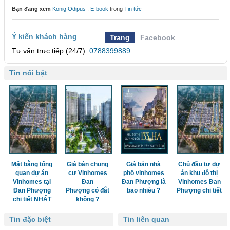
Bạn đang xem
König Ödipus : E-book
trong
Tin tức
Ý kiến khách hàng
Trang
Facebook
Tư vấn trực tiếp (24/7):
0788399889
Tin nổi bật
Mặt bằng tổng
Giá bán chung
Giá bán nhà
Chủ đầu tư dự
quan dự án
cư Vinhomes
phố vinhomes
án khu đô thị
Vinhomes tại
Đan
Đan Phượng là
Vinhomes Đan
Đan Phượng
Phượng có đắt
bao nhiêu ?
Phượng chi tiết
chi tiết NHẤT
không ?
Tin đặc biệt
Tin liên quan