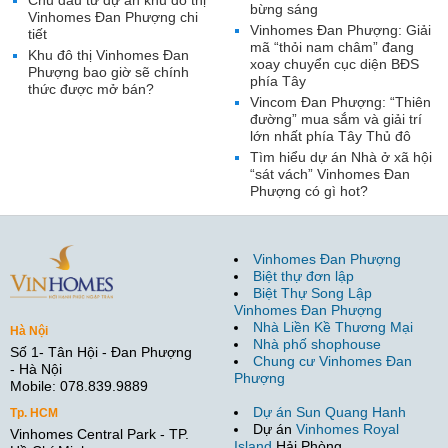
Chủ đầu tư dự án khu đô thị
bừng sáng
Vinhomes Đan Phượng chi
Vinhomes Đan Phượng: Giải
tiết
mã “thỏi nam châm” đang
Khu đô thị Vinhomes Đan
xoay chuyển cục diện BĐS
Phượng bao giờ sẽ chính
phía Tây
thức được mở bán?
Vincom Đan Phượng: “Thiên
đường” mua sắm và giải trí
lớn nhất phía Tây Thủ đô
Tìm hiểu dự án Nhà ở xã hội
“sát vách” Vinhomes Đan
Phượng có gì hot?
Vinhomes Đan Phượng
Biệt thự đơn lập
Biệt Thự Song Lập
Vinhomes Đan Phượng
Nhà Liền Kề Thương Mại
Hà Nội
Nhà phố shophouse
Số 1- Tân Hội - Đan Phượng
Chung cư Vinhomes Đan
- Hà Nội
Phượng
Mobile: 078.839.9889
Dự án Sun Quang Hanh
Tp. HCM
Dự án
Vinhomes Royal
Vinhomes Central Park - TP.
Island
Hải Phòng