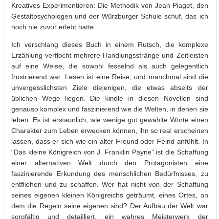
Kreatives Experimentieren: Die Methodik von Jean Piaget, den
Gestaltpsychologen und der Würzburger Schule schuf, das ich
noch nie zuvor erlebt hatte.
Ich verschlang dieses Buch in einem Rutsch, die komplexe
Erzählung verflocht mehrere Handlungsstränge und Zeitleisten
auf eine Weise, die sowohl fesselnd als auch gelegentlich
frustrierend war. Lesen ist eine Reise, und manchmal sind die
unvergesslichsten Ziele diejenigen, die etwas abseits der
üblichen Wege liegen. Die kindle in diesen Novellen sind
genauso komplex und faszinierend wie die Welten, in denen sie
leben. Es ist erstaunlich, wie wenige gut gewählte Worte einen
Charakter zum Leben erwecken können, ihn so real erscheinen
lassen, dass er sich wie ein alter Freund oder Feind anfühlt. In
“Das kleine Königreich von J. Franklin Payne” ist die Schaffung
einer alternativen Welt durch den Protagonisten eine
faszinierende Erkundung des menschlichen Bedürfnisses, zu
entfliehen und zu schaffen. Wer hat nicht von der Schaffung
seines eigenen kleinen Königreichs geträumt, eines Ortes, an
dem die Regeln seine eigenen sind? Der Aufbau der Welt war
sorgfältig und detailliert, ein wahres Meisterwerk der