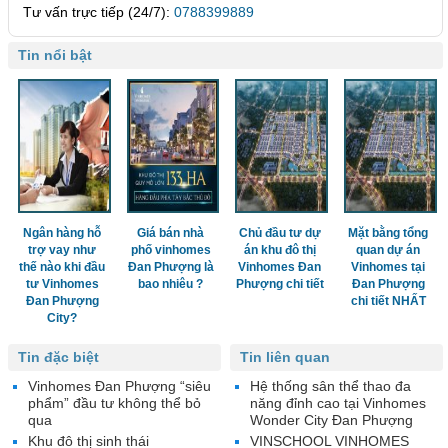
Tư vấn trực tiếp (24/7):
0788399889
Tin nổi bật
Ngân hàng hỗ
Giá bán nhà
Chủ đầu tư dự
Mặt bằng tổng
trợ vay như
phố vinhomes
án khu đô thị
quan dự án
thế nào khi đầu
Đan Phượng là
Vinhomes Đan
Vinhomes tại
tư Vinhomes
bao nhiêu ?
Phượng chi tiết
Đan Phượng
Đan Phượng
chi tiết NHẤT
City?
Tin đặc biệt
Tin liên quan
Vinhomes Đan Phượng “siêu
Hệ thống sân thể thao đa
phẩm” đầu tư không thể bỏ
năng đỉnh cao tại Vinhomes
qua
Wonder City Đan Phượng
Khu đô thị sinh thái
VINSCHOOL VINHOMES