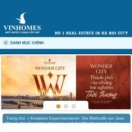
DANH MỤC CHÍNH
Trang chủ
»
Kreatives Experimentieren: Die Methodik von Jean
Piaget, den Gestaltpsychologen und der Würzburger Schule :
(EPUB)