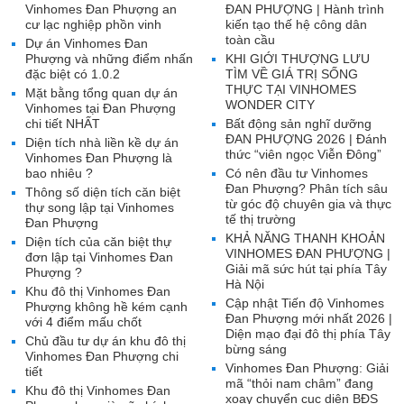
Vinhomes Đan Phượng an
ĐAN PHƯỢNG | Hành trình
cư lạc nghiệp phồn vinh
kiến tạo thế hệ công dân
toàn cầu
Dự án Vinhomes Đan
Phượng và những điểm nhấn
KHI GIỚI THƯỢNG LƯU
đặc biệt có 1.0.2
TÌM VỀ GIÁ TRỊ SỐNG
THỰC TẠI VINHOMES
Mặt bằng tổng quan dự án
WONDER CITY
Vinhomes tại Đan Phượng
chi tiết NHẤT
Bất động sản nghĩ dưỡng
ĐAN PHƯỢNG 2026 | Đánh
Diện tích nhà liền kề dự án
thức “viên ngọc Viễn Đông”
Vinhomes Đan Phượng là
bao nhiêu ?
Có nên đầu tư Vinhomes
Đan Phượng? Phân tích sâu
Thông số diện tích căn biệt
từ góc độ chuyên gia và thực
thự song lập tại Vinhomes
tế thị trường
Đan Phượng
KHẢ NĂNG THANH KHOẢN
Diện tích của căn biệt thự
VINHOMES ĐAN PHƯỢNG |
đơn lập tại Vinhomes Đan
Giải mã sức hút tại phía Tây
Phượng ?
Hà Nội
Khu đô thị Vinhomes Đan
Cập nhật Tiến độ Vinhomes
Phượng không hề kém cạnh
Đan Phượng mới nhất 2026 |
với 4 điểm mấu chốt
Diện mạo đại đô thị phía Tây
Chủ đầu tư dự án khu đô thị
bừng sáng
Vinhomes Đan Phượng chi
Vinhomes Đan Phượng: Giải
tiết
mã “thỏi nam châm” đang
Khu đô thị Vinhomes Đan
xoay chuyển cục diện BĐS