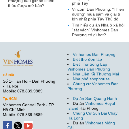
Phượng bao giờ sẽ chính
phía Tây
thức được mở bán?
Vincom Đan Phượng: “Thiên
đường” mua sắm và giải trí
lớn nhất phía Tây Thủ đô
Tìm hiểu dự án Nhà ở xã hội
“sát vách” Vinhomes Đan
Phượng có gì hot?
Vinhomes Đan Phượng
Biệt thự đơn lập
Biệt Thự Song Lập
Vinhomes Đan Phượng
Nhà Liền Kề Thương Mại
Hà Nội
Nhà phố shophouse
Số 1- Tân Hội - Đan Phượng
Chung cư Vinhomes Đan
- Hà Nội
Phượng
Mobile: 078.839.9889
Dự án Sun Quang Hanh
Tp. HCM
Dự án
Vinhomes Royal
Vinhomes Central Park - TP.
Island
Hải Phòng
Hồ Chí Minh
Chung Cư Sun Bãi Cháy
Mobile: 078.839.9889
Hạ Long
Dự án
Vinhomes Móng
Cái