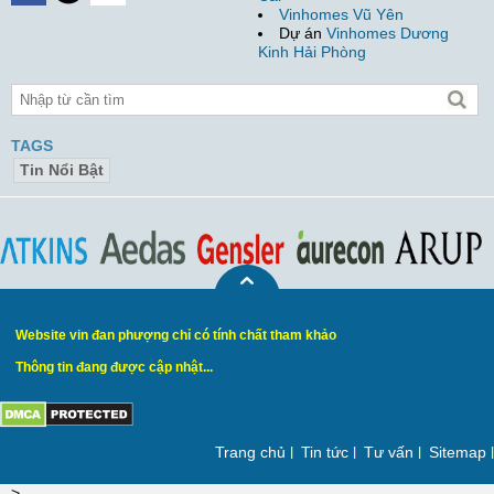
Vinhomes Vũ Yên
Dự án
Vinhomes Dương
Kinh Hải Phòng
TAGS
Tin Nổi Bật
Website vin đan phượng chỉ có tính chất tham khảo
Thông tin đang được cập nhật...
Trang chủ
Tin tức
Tư vấn
Sitemap
-->