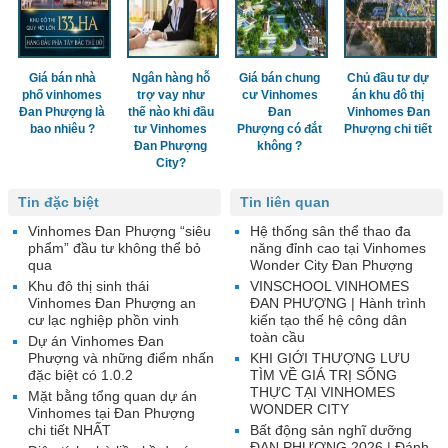
Giá bán nhà
Ngân hàng hỗ
Giá bán chung
Chủ đầu tư dự
phố vinhomes
trợ vay như
cư Vinhomes
án khu đô thị
Đan Phượng là
thế nào khi đầu
Đan
Vinhomes Đan
bao nhiêu ?
tư Vinhomes
Phượng có đắt
Phượng chi tiết
Đan Phượng
không ?
City?
Tin đặc biệt
Tin liên quan
Vinhomes Đan Phượng “siêu
Hệ thống sân thể thao đa
phẩm” đầu tư không thể bỏ
năng đỉnh cao tại Vinhomes
qua
Wonder City Đan Phượng
Khu đô thị sinh thái
VINSCHOOL VINHOMES
Vinhomes Đan Phượng an
ĐAN PHƯỢNG | Hành trình
cư lạc nghiệp phồn vinh
kiến tạo thế hệ công dân
toàn cầu
Dự án Vinhomes Đan
Phượng và những điểm nhấn
KHI GIỚI THƯỢNG LƯU
đặc biệt có 1.0.2
TÌM VỀ GIÁ TRỊ SỐNG
THỰC TẠI VINHOMES
Mặt bằng tổng quan dự án
WONDER CITY
Vinhomes tại Đan Phượng
chi tiết NHẤT
Bất động sản nghĩ dưỡng
ĐAN PHƯỢNG 2026 | Đánh