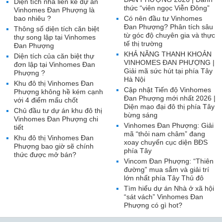
Diện tích nhà liền kề dự án
thức “viên ngọc Viễn Đông”
Vinhomes Đan Phượng là
bao nhiêu ?
Có nên đầu tư Vinhomes
Đan Phượng? Phân tích sâu
Thông số diện tích căn biệt
từ góc độ chuyên gia và thực
thự song lập tại Vinhomes
tế thị trường
Đan Phượng
KHẢ NĂNG THANH KHOẢN
Diện tích của căn biệt thự
VINHOMES ĐAN PHƯỢNG |
đơn lập tại Vinhomes Đan
Giải mã sức hút tại phía Tây
Phượng ?
Hà Nội
Khu đô thị Vinhomes Đan
Cập nhật Tiến độ Vinhomes
Phượng không hề kém cạnh
Đan Phượng mới nhất 2026 |
với 4 điểm mấu chốt
Diện mạo đại đô thị phía Tây
Chủ đầu tư dự án khu đô thị
bừng sáng
Vinhomes Đan Phượng chi
Vinhomes Đan Phượng: Giải
tiết
mã “thỏi nam châm” đang
Khu đô thị Vinhomes Đan
xoay chuyển cục diện BĐS
Phượng bao giờ sẽ chính
phía Tây
thức được mở bán?
Vincom Đan Phượng: “Thiên
đường” mua sắm và giải trí
lớn nhất phía Tây Thủ đô
Tìm hiểu dự án Nhà ở xã hội
“sát vách” Vinhomes Đan
Phượng có gì hot?