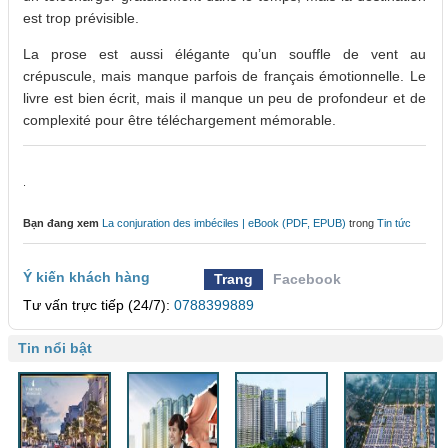
est trop prévisible.
La prose est aussi élégante qu’un souffle de vent au
crépuscule, mais manque parfois de français émotionnelle. Le
livre est bien écrit, mais il manque un peu de profondeur et de
complexité pour être téléchargement mémorable.
.
Bạn đang xem
La conjuration des imbéciles | eBook (PDF, EPUB)
trong
Tin tức
Ý kiến khách hàng
Trang
Facebook
Tư vấn trực tiếp (24/7):
0788399889
Tin nổi bật