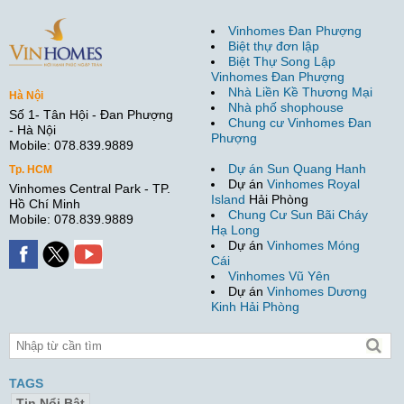
Vinhomes Đan Phượng
Biệt thự đơn lập
Biệt Thự Song Lập
Vinhomes Đan Phượng
Nhà Liền Kề Thương Mại
Hà Nội
Nhà phố shophouse
Số 1- Tân Hội - Đan Phượng
Chung cư Vinhomes Đan
- Hà Nội
Phượng
Mobile: 078.839.9889
Dự án Sun Quang Hanh
Tp. HCM
Dự án
Vinhomes Royal
Vinhomes Central Park - TP.
Island
Hải Phòng
Hồ Chí Minh
Chung Cư Sun Bãi Cháy
Mobile: 078.839.9889
Hạ Long
Dự án
Vinhomes Móng
Cái
Vinhomes Vũ Yên
Dự án
Vinhomes Dương
Kinh Hải Phòng
TAGS
Tin Nổi Bật