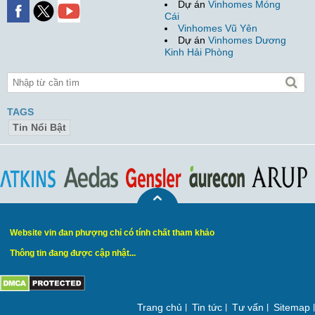
Dự án
Vinhomes Móng
Cái
Vinhomes Vũ Yên
Dự án
Vinhomes Dương
Kinh Hải Phòng
TAGS
Tin Nổi Bật
Website vin đan phượng chỉ có tính chất tham khảo
Thông tin đang được cập nhật...
Trang chủ
Tin tức
Tư vấn
Sitemap