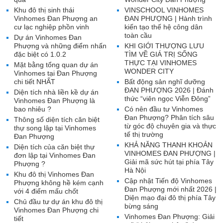
Khu đô thị sinh thái
VINSCHOOL VINHOMES
Vinhomes Đan Phượng an
ĐAN PHƯỢNG | Hành trình
cư lạc nghiệp phồn vinh
kiến tạo thế hệ công dân
toàn cầu
Dự án Vinhomes Đan
Phượng và những điểm nhấn
KHI GIỚI THƯỢNG LƯU
đặc biệt có 1.0.2
TÌM VỀ GIÁ TRỊ SỐNG
THỰC TẠI VINHOMES
Mặt bằng tổng quan dự án
WONDER CITY
Vinhomes tại Đan Phượng
chi tiết NHẤT
Bất động sản nghĩ dưỡng
ĐAN PHƯỢNG 2026 | Đánh
Diện tích nhà liền kề dự án
thức “viên ngọc Viễn Đông”
Vinhomes Đan Phượng là
bao nhiêu ?
Có nên đầu tư Vinhomes
Đan Phượng? Phân tích sâu
Thông số diện tích căn biệt
từ góc độ chuyên gia và thực
thự song lập tại Vinhomes
tế thị trường
Đan Phượng
KHẢ NĂNG THANH KHOẢN
Diện tích của căn biệt thự
VINHOMES ĐAN PHƯỢNG |
đơn lập tại Vinhomes Đan
Giải mã sức hút tại phía Tây
Phượng ?
Hà Nội
Khu đô thị Vinhomes Đan
Cập nhật Tiến độ Vinhomes
Phượng không hề kém cạnh
Đan Phượng mới nhất 2026 |
với 4 điểm mấu chốt
Diện mạo đại đô thị phía Tây
Chủ đầu tư dự án khu đô thị
bừng sáng
Vinhomes Đan Phượng chi
Vinhomes Đan Phượng: Giải
tiết