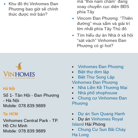
mã “thỏi nam châm” đang
Khu đô thị Vinhomes Đan
xoay chuyển cục diện BĐS
Phượng bao giờ sẽ chính
phía Tây
thức được mở bán?
Vincom Đan Phượng: “Thiên
đường” mua sắm và giải trí
lớn nhất phía Tây Thủ đô
Tìm hiểu dự án Nhà ở xã hội
“sát vách” Vinhomes Đan
Phượng có gì hot?
Vinhomes Đan Phượng
Biệt thự đơn lập
Biệt Thự Song Lập
Vinhomes Đan Phượng
Nhà Liền Kề Thương Mại
Hà Nội
Nhà phố shophouse
Số 1- Tân Hội - Đan Phượng
Chung cư Vinhomes Đan
- Hà Nội
Phượng
Mobile: 078.839.9889
Dự án Sun Quang Hanh
Tp. HCM
Dự án
Vinhomes Royal
Vinhomes Central Park - TP.
Island
Hải Phòng
Hồ Chí Minh
Chung Cư Sun Bãi Cháy
Mobile: 078.839.9889
Hạ Long