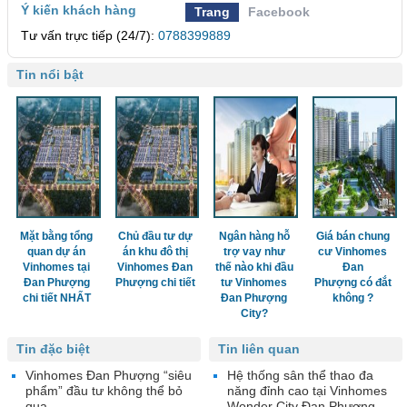
Ý kiến khách hàng
Trang
Facebook
Tư vấn trực tiếp (24/7):
0788399889
Tin nổi bật
Mặt bằng tổng
Chủ đầu tư dự
Ngân hàng hỗ
Giá bán chung
quan dự án
án khu đô thị
trợ vay như
cư Vinhomes
Vinhomes tại
Vinhomes Đan
thế nào khi đầu
Đan
Đan Phượng
Phượng chi tiết
tư Vinhomes
Phượng có đắt
chi tiết NHẤT
Đan Phượng
không ?
City?
Tin đặc biệt
Tin liên quan
Vinhomes Đan Phượng “siêu
Hệ thống sân thể thao đa
phẩm” đầu tư không thể bỏ
năng đỉnh cao tại Vinhomes
qua
Wonder City Đan Phượng