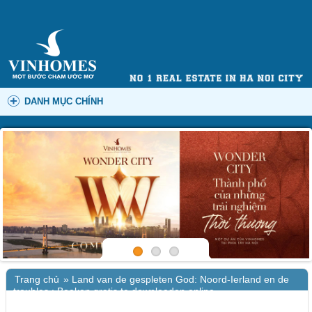
DANH MỤC CHÍNH
Trang chủ
»
Land van de gespleten God: Noord-Ierland en de
troubles : Boeken gratis te downloaden online