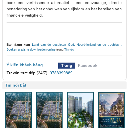
boek een verfrissende alternatief – een eenvoudige, directe
benadering van het opbouwen van rijkdom en het bereiken van
financiële veiligheid.
.
Bạn đang xem
Land van de gespleten God: Noord-Ierland en de troubles :
Boeken gratis te downloaden online
trong
Tin tức
Ý kiến khách hàng
Trang
Facebook
Tư vấn trực tiếp (24/7):
0788399889
Tin nổi bật