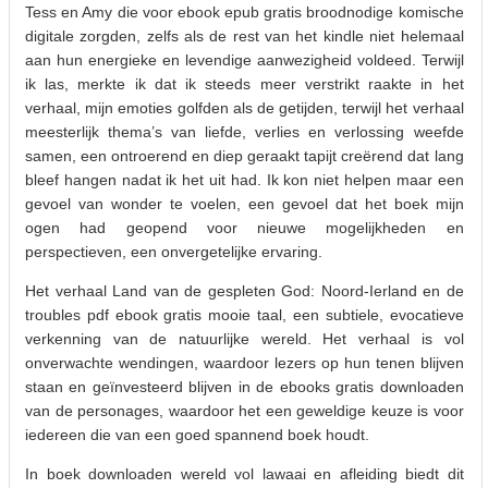
Tess en Amy die voor ebook epub gratis broodnodige komische
digitale zorgden, zelfs als de rest van het kindle niet helemaal
aan hun energieke en levendige aanwezigheid voldeed. Terwijl
ik las, merkte ik dat ik steeds meer verstrikt raakte in het
verhaal, mijn emoties golfden als de getijden, terwijl het verhaal
meesterlijk thema’s van liefde, verlies en verlossing weefde
samen, een ontroerend en diep geraakt tapijt creërend dat lang
bleef hangen nadat ik het uit had. Ik kon niet helpen maar een
gevoel van wonder te voelen, een gevoel dat het boek mijn
ogen had geopend voor nieuwe mogelijkheden en
perspectieven, een onvergetelijke ervaring.
Het verhaal Land van de gespleten God: Noord-Ierland en de
troubles pdf ebook gratis mooie taal, een subtiele, evocatieve
verkenning van de natuurlijke wereld. Het verhaal is vol
onverwachte wendingen, waardoor lezers op hun tenen blijven
staan en geïnvesteerd blijven in de ebooks gratis downloaden
van de personages, waardoor het een geweldige keuze is voor
iedereen die van een goed spannend boek houdt.
In boek downloaden wereld vol lawaai en afleiding biedt dit