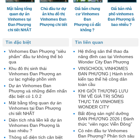
Mặt bằng tổng
Chủ đầu tư dự
Giá bán chung
Giá bán nhà
quan dự án
án khu đô thị
cư Vinhomes
phố vinhomes
Vinhomes tại
Vinhomes Đan
Đan
Đan Phượng là
Đan Phượng
Phượng chi tiết
Phượng có đắt
bao nhiêu ?
chi tiết NHẤT
không ?
Tin đặc biệt
Tin liên quan
Vinhomes Đan Phượng “siêu
Hệ thống sân thể thao đa
phẩm” đầu tư không thể bỏ
năng đỉnh cao tại Vinhomes
qua
Wonder City Đan Phượng
Khu đô thị sinh thái
VINSCHOOL VINHOMES
Vinhomes Đan Phượng an
ĐAN PHƯỢNG | Hành trình
cư lạc nghiệp phồn vinh
kiến tạo thế hệ công dân
toàn cầu
Dự án Vinhomes Đan
Phượng và những điểm nhấn
KHI GIỚI THƯỢNG LƯU
đặc biệt có 1.0.2
TÌM VỀ GIÁ TRỊ SỐNG
THỰC TẠI VINHOMES
Mặt bằng tổng quan dự án
WONDER CITY
Vinhomes tại Đan Phượng
chi tiết NHẤT
Bất động sản nghĩ dưỡng
ĐAN PHƯỢNG 2026 | Đánh
Diện tích nhà liền kề dự án
thức “viên ngọc Viễn Đông”
Vinhomes Đan Phượng là
bao nhiêu ?
Có nên đầu tư Vinhomes
Đan Phượng? Phân tích sâu
Thông số diện tích căn biệt