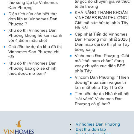
từ góc độ chuyên gia và thực
thự song lập tại Vinhomes
tế thị trường
Đan Phượng
KHẢ NĂNG THANH KHOẢN
Diện tích của căn biệt thự
VINHOMES ĐAN PHƯỢNG |
đơn lập tại Vinhomes Đan
Giải mã sức hút tại phía Tây
Phượng ?
Hà Nội
Khu đô thị Vinhomes Đan
Cập nhật Tiến độ Vinhomes
Phượng không hề kém cạnh
Đan Phượng mới nhất 2026 |
với 4 điểm mấu chốt
Diện mạo đại đô thị phía Tây
Chủ đầu tư dự án khu đô thị
bừng sáng
Vinhomes Đan Phượng chi
Vinhomes Đan Phượng: Giải
tiết
mã “thỏi nam châm” đang
Khu đô thị Vinhomes Đan
xoay chuyển cục diện BĐS
Phượng bao giờ sẽ chính
phía Tây
thức được mở bán?
Vincom Đan Phượng: “Thiên
đường” mua sắm và giải trí
lớn nhất phía Tây Thủ đô
Tìm hiểu dự án Nhà ở xã hội
“sát vách” Vinhomes Đan
Phượng có gì hot?
Vinhomes Đan Phượng
Biệt thự đơn lập