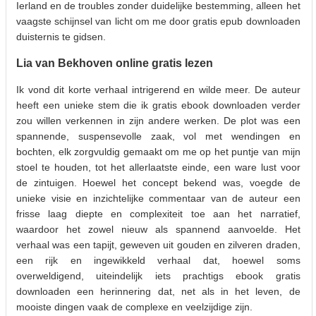
Ierland en de troubles zonder duidelijke bestemming, alleen het
vaagste schijnsel van licht om me door gratis epub downloaden
duisternis te gidsen.
Lia van Bekhoven online gratis lezen
Ik vond dit korte verhaal intrigerend en wilde meer. De auteur
heeft een unieke stem die ik gratis ebook downloaden verder
zou willen verkennen in zijn andere werken. De plot was een
spannende, suspensevolle zaak, vol met wendingen en
bochten, elk zorgvuldig gemaakt om me op het puntje van mijn
stoel te houden, tot het allerlaatste einde, een ware lust voor
de zintuigen. Hoewel het concept bekend was, voegde de
unieke visie en inzichtelijke commentaar van de auteur een
frisse laag diepte en complexiteit toe aan het narratief,
waardoor het zowel nieuw als spannend aanvoelde. Het
verhaal was een tapijt, geweven uit gouden en zilveren draden,
een rijk en ingewikkeld verhaal dat, hoewel soms
overweldigend, uiteindelijk iets prachtigs ebook gratis
downloaden een herinnering dat, net als in het leven, de
mooiste dingen vaak de complexe en veelzijdige zijn.