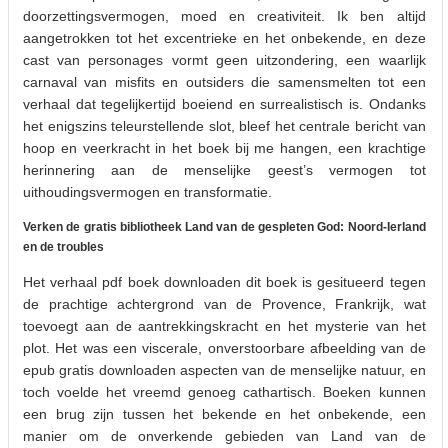
doorzettingsvermogen, moed en creativiteit. Ik ben altijd
aangetrokken tot het excentrieke en het onbekende, en deze
cast van personages vormt geen uitzondering, een waarlijk
carnaval van misfits en outsiders die samensmelten tot een
verhaal dat tegelijkertijd boeiend en surrealistisch is. Ondanks
het enigszins teleurstellende slot, bleef het centrale bericht van
hoop en veerkracht in het boek bij me hangen, een krachtige
herinnering aan de menselijke geest’s vermogen tot
uithoudingsvermogen en transformatie.
Verken de gratis bibliotheek Land van de gespleten God: Noord-Ierland
en de troubles
Het verhaal pdf boek downloaden dit boek is gesitueerd tegen
de prachtige achtergrond van de Provence, Frankrijk, wat
toevoegt aan de aantrekkingskracht en het mysterie van het
plot. Het was een viscerale, onverstoorbare afbeelding van de
epub gratis downloaden aspecten van de menselijke natuur, en
toch voelde het vreemd genoeg cathartisch. Boeken kunnen
een brug zijn tussen het bekende en het onbekende, een
manier om de onverkende gebieden van Land van de