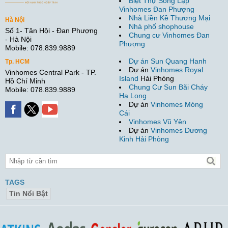
Biệt Thự Song Lập
Vinhomes Đan Phượng
Nhà Liền Kề Thương Mại
Hà Nội
Nhà phố shophouse
Số 1- Tân Hội - Đan Phượng
Chung cư Vinhomes Đan
- Hà Nội
Phượng
Mobile: 078.839.9889
Dự án Sun Quang Hanh
Tp. HCM
Dự án
Vinhomes Royal
Vinhomes Central Park - TP.
Island
Hải Phòng
Hồ Chí Minh
Chung Cư Sun Bãi Cháy
Mobile: 078.839.9889
Hạ Long
Dự án
Vinhomes Móng
Cái
Vinhomes Vũ Yên
Dự án
Vinhomes Dương
Kinh Hải Phòng
TAGS
Tin Nổi Bật