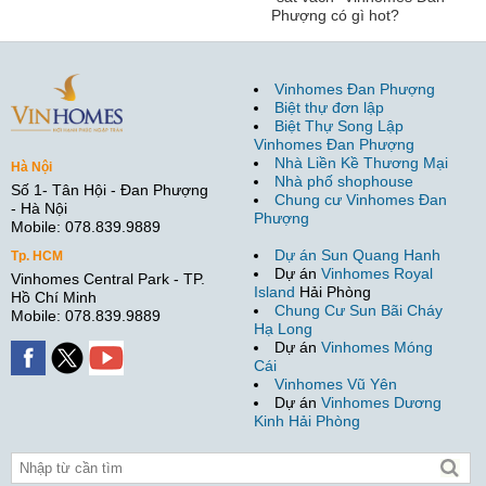
Phượng có gì hot?
Vinhomes Đan Phượng
Biệt thự đơn lập
Biệt Thự Song Lập
Vinhomes Đan Phượng
Nhà Liền Kề Thương Mại
Hà Nội
Nhà phố shophouse
Số 1- Tân Hội - Đan Phượng
Chung cư Vinhomes Đan
- Hà Nội
Phượng
Mobile: 078.839.9889
Dự án Sun Quang Hanh
Tp. HCM
Dự án
Vinhomes Royal
Vinhomes Central Park - TP.
Island
Hải Phòng
Hồ Chí Minh
Chung Cư Sun Bãi Cháy
Mobile: 078.839.9889
Hạ Long
Dự án
Vinhomes Móng
Cái
Vinhomes Vũ Yên
Dự án
Vinhomes Dương
Kinh Hải Phòng