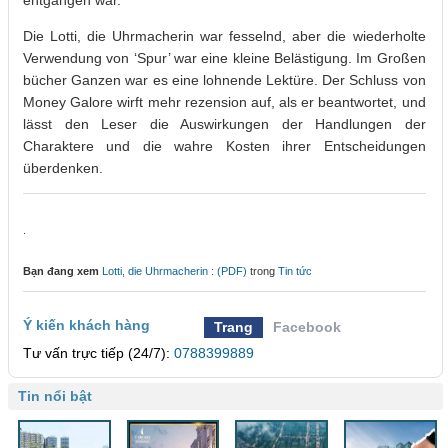
entgangen war.
Die Lotti, die Uhrmacherin war fesselnd, aber die wiederholte
Verwendung von ‘Spur’ war eine kleine Belästigung. Im Großen
bücher Ganzen war es eine lohnende Lektüre. Der Schluss von
Money Galore wirft mehr rezension auf, als er beantwortet, und
lässt den Leser die Auswirkungen der Handlungen der
Charaktere und die wahre Kosten ihrer Entscheidungen
überdenken.
.
Bạn đang xem
Lotti, die Uhrmacherin : (PDF)
trong
Tin tức
Ý kiến khách hàng
Trang
Facebook
Tư vấn trực tiếp (24/7):
0788399889
Tin nổi bật