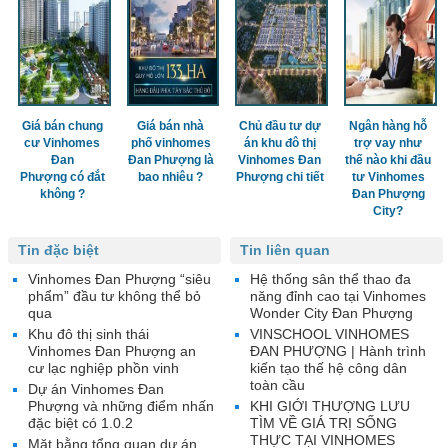
Giá bán chung
Giá bán nhà
Chủ đầu tư dự
Ngân hàng hỗ
cư Vinhomes
phố vinhomes
án khu đô thị
trợ vay như
Đan
Đan Phượng là
Vinhomes Đan
thế nào khi đầu
Phượng có đắt
bao nhiêu ?
Phượng chi tiết
tư Vinhomes
không ?
Đan Phượng
City?
Tin đặc biệt
Tin liên quan
Vinhomes Đan Phượng “siêu
Hệ thống sân thể thao đa
phẩm” đầu tư không thể bỏ
năng đỉnh cao tại Vinhomes
qua
Wonder City Đan Phượng
Khu đô thị sinh thái
VINSCHOOL VINHOMES
Vinhomes Đan Phượng an
ĐAN PHƯỢNG | Hành trình
cư lạc nghiệp phồn vinh
kiến tạo thế hệ công dân
toàn cầu
Dự án Vinhomes Đan
Phượng và những điểm nhấn
KHI GIỚI THƯỢNG LƯU
đặc biệt có 1.0.2
TÌM VỀ GIÁ TRỊ SỐNG
THỰC TẠI VINHOMES
Mặt bằng tổng quan dự án