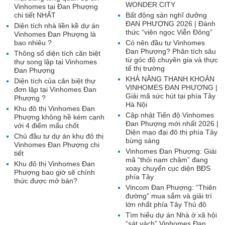
WONDER CITY
Vinhomes tại Đan Phượng
chi tiết NHẤT
Bất động sản nghĩ dưỡng
ĐAN PHƯỢNG 2026 | Đánh
Diện tích nhà liền kề dự án
thức “viên ngọc Viễn Đông”
Vinhomes Đan Phượng là
bao nhiêu ?
Có nên đầu tư Vinhomes
Đan Phượng? Phân tích sâu
Thông số diện tích căn biệt
từ góc độ chuyên gia và thực
thự song lập tại Vinhomes
tế thị trường
Đan Phượng
KHẢ NĂNG THANH KHOẢN
Diện tích của căn biệt thự
VINHOMES ĐAN PHƯỢNG |
đơn lập tại Vinhomes Đan
Giải mã sức hút tại phía Tây
Phượng ?
Hà Nội
Khu đô thị Vinhomes Đan
Cập nhật Tiến độ Vinhomes
Phượng không hề kém cạnh
Đan Phượng mới nhất 2026 |
với 4 điểm mấu chốt
Diện mạo đại đô thị phía Tây
Chủ đầu tư dự án khu đô thị
bừng sáng
Vinhomes Đan Phượng chi
Vinhomes Đan Phượng: Giải
tiết
mã “thỏi nam châm” đang
Khu đô thị Vinhomes Đan
xoay chuyển cục diện BĐS
Phượng bao giờ sẽ chính
phía Tây
thức được mở bán?
Vincom Đan Phượng: “Thiên
đường” mua sắm và giải trí
lớn nhất phía Tây Thủ đô
Tìm hiểu dự án Nhà ở xã hội
“sát vách” Vinhomes Đan