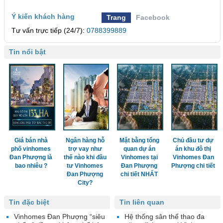
Ý kiến khách hàng
Trang
Facebook
Tư vấn trực tiếp (24/7):
0788399889
Tin nổi bật
Giá bán nhà
Ngân hàng hỗ
Mặt bằng tổng
Chủ đầu tư dự
phố vinhomes
trợ vay như
quan dự án
án khu đô thị
Đan Phượng là
thế nào khi đầu
Vinhomes tại
Vinhomes Đan
bao nhiêu ?
tư Vinhomes
Đan Phượng
Phượng chi tiết
Đan Phượng
chi tiết NHẤT
City?
Tin đặc biệt
Tin liên quan
Vinhomes Đan Phượng “siêu
Hệ thống sân thể thao đa