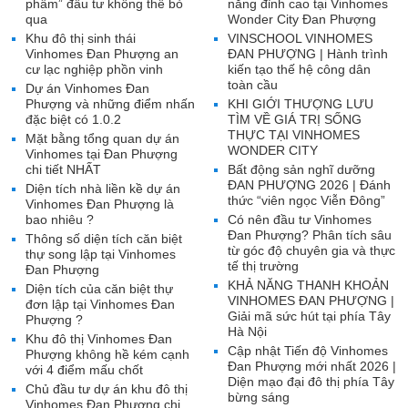
phẩm” đầu tư không thể bỏ
năng đỉnh cao tại Vinhomes
qua
Wonder City Đan Phượng
Khu đô thị sinh thái
VINSCHOOL VINHOMES
Vinhomes Đan Phượng an
ĐAN PHƯỢNG | Hành trình
cư lạc nghiệp phồn vinh
kiến tạo thế hệ công dân
toàn cầu
Dự án Vinhomes Đan
Phượng và những điểm nhấn
KHI GIỚI THƯỢNG LƯU
đặc biệt có 1.0.2
TÌM VỀ GIÁ TRỊ SỐNG
THỰC TẠI VINHOMES
Mặt bằng tổng quan dự án
WONDER CITY
Vinhomes tại Đan Phượng
chi tiết NHẤT
Bất động sản nghĩ dưỡng
ĐAN PHƯỢNG 2026 | Đánh
Diện tích nhà liền kề dự án
thức “viên ngọc Viễn Đông”
Vinhomes Đan Phượng là
bao nhiêu ?
Có nên đầu tư Vinhomes
Đan Phượng? Phân tích sâu
Thông số diện tích căn biệt
từ góc độ chuyên gia và thực
thự song lập tại Vinhomes
tế thị trường
Đan Phượng
KHẢ NĂNG THANH KHOẢN
Diện tích của căn biệt thự
VINHOMES ĐAN PHƯỢNG |
đơn lập tại Vinhomes Đan
Giải mã sức hút tại phía Tây
Phượng ?
Hà Nội
Khu đô thị Vinhomes Đan
Cập nhật Tiến độ Vinhomes
Phượng không hề kém cạnh
Đan Phượng mới nhất 2026 |
với 4 điểm mấu chốt
Diện mạo đại đô thị phía Tây
Chủ đầu tư dự án khu đô thị
bừng sáng
Vinhomes Đan Phượng chi