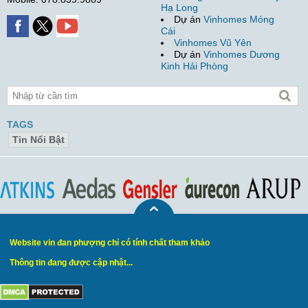
Hạ Long
Dự án
Vinhomes Móng
Cái
Vinhomes Vũ Yên
Dự án
Vinhomes Dương
Kinh Hải Phòng
TAGS
Tin Nổi Bật
Website vin đan phượng chỉ có tính chất tham khảo
Thông tin đang được cập nhật...