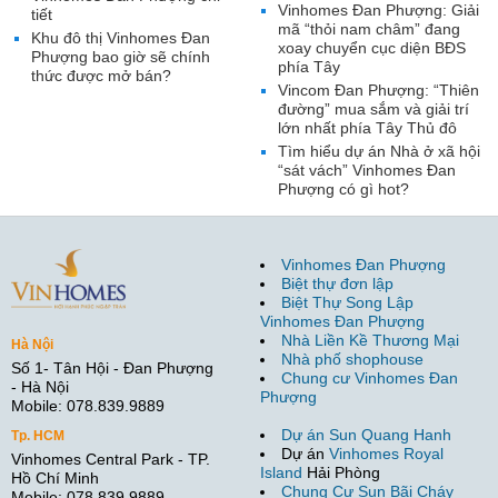
Vinhomes Đan Phượng: Giải
tiết
mã “thỏi nam châm” đang
Khu đô thị Vinhomes Đan
xoay chuyển cục diện BĐS
Phượng bao giờ sẽ chính
phía Tây
thức được mở bán?
Vincom Đan Phượng: “Thiên
đường” mua sắm và giải trí
lớn nhất phía Tây Thủ đô
Tìm hiểu dự án Nhà ở xã hội
“sát vách” Vinhomes Đan
Phượng có gì hot?
Vinhomes Đan Phượng
Biệt thự đơn lập
Biệt Thự Song Lập
Vinhomes Đan Phượng
Nhà Liền Kề Thương Mại
Hà Nội
Nhà phố shophouse
Số 1- Tân Hội - Đan Phượng
Chung cư Vinhomes Đan
- Hà Nội
Phượng
Mobile: 078.839.9889
Dự án Sun Quang Hanh
Tp. HCM
Dự án
Vinhomes Royal
Vinhomes Central Park - TP.
Island
Hải Phòng
Hồ Chí Minh
Chung Cư Sun Bãi Cháy
Mobile: 078.839.9889