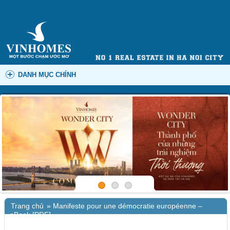
DANH MỤC CHÍNH
Trang chủ
»
Manifeste pour une démocratie européenne –
eBook [PDF]