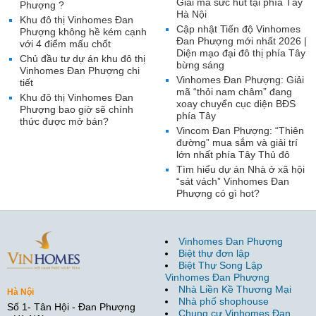
Giải mã sức hút tại phía Tây
Phượng ?
Hà Nội
Khu đô thị Vinhomes Đan
Cập nhật Tiến độ Vinhomes
Phượng không hề kém cạnh
Đan Phượng mới nhất 2026 |
với 4 điểm mấu chốt
Diện mạo đại đô thị phía Tây
Chủ đầu tư dự án khu đô thị
bừng sáng
Vinhomes Đan Phượng chi
Vinhomes Đan Phượng: Giải
tiết
mã “thỏi nam châm” đang
Khu đô thị Vinhomes Đan
xoay chuyển cục diện BĐS
Phượng bao giờ sẽ chính
phía Tây
thức được mở bán?
Vincom Đan Phượng: “Thiên
đường” mua sắm và giải trí
lớn nhất phía Tây Thủ đô
Tìm hiểu dự án Nhà ở xã hội
“sát vách” Vinhomes Đan
Phượng có gì hot?
Vinhomes Đan Phượng
Biệt thự đơn lập
Biệt Thự Song Lập
Vinhomes Đan Phượng
Nhà Liền Kề Thương Mại
Hà Nội
Nhà phố shophouse
Số 1- Tân Hội - Đan Phượng
Chung cư Vinhomes Đan