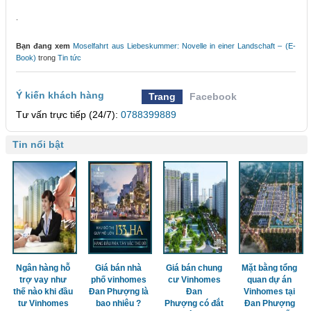
.
Bạn đang xem
Moselfahrt aus Liebeskummer: Novelle in einer Landschaft – (E-
Book)
trong
Tin tức
Ý kiến khách hàng
Trang
Facebook
Tư vấn trực tiếp (24/7):
0788399889
Tin nổi bật
Ngân hàng hỗ
Giá bán nhà
Giá bán chung
Mặt bằng tổng
trợ vay như
phố vinhomes
cư Vinhomes
quan dự án
thế nào khi đầu
Đan Phượng là
Đan
Vinhomes tại
tư Vinhomes
bao nhiêu ?
Phượng có đắt
Đan Phượng