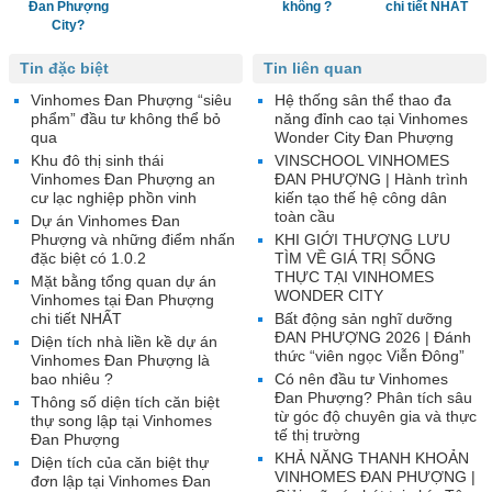
Đan Phượng
không ?
chi tiết NHẤT
City?
Tin đặc biệt
Tin liên quan
Vinhomes Đan Phượng “siêu
Hệ thống sân thể thao đa
phẩm” đầu tư không thể bỏ
năng đỉnh cao tại Vinhomes
qua
Wonder City Đan Phượng
Khu đô thị sinh thái
VINSCHOOL VINHOMES
Vinhomes Đan Phượng an
ĐAN PHƯỢNG | Hành trình
cư lạc nghiệp phồn vinh
kiến tạo thế hệ công dân
toàn cầu
Dự án Vinhomes Đan
Phượng và những điểm nhấn
KHI GIỚI THƯỢNG LƯU
đặc biệt có 1.0.2
TÌM VỀ GIÁ TRỊ SỐNG
THỰC TẠI VINHOMES
Mặt bằng tổng quan dự án
WONDER CITY
Vinhomes tại Đan Phượng
chi tiết NHẤT
Bất động sản nghĩ dưỡng
ĐAN PHƯỢNG 2026 | Đánh
Diện tích nhà liền kề dự án
thức “viên ngọc Viễn Đông”
Vinhomes Đan Phượng là
bao nhiêu ?
Có nên đầu tư Vinhomes
Đan Phượng? Phân tích sâu
Thông số diện tích căn biệt
từ góc độ chuyên gia và thực
thự song lập tại Vinhomes
tế thị trường
Đan Phượng
KHẢ NĂNG THANH KHOẢN
Diện tích của căn biệt thự
VINHOMES ĐAN PHƯỢNG |
đơn lập tại Vinhomes Đan