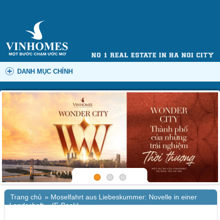
DANH MỤC CHÍNH
Trang chủ
»
Moselfahrt aus Liebeskummer: Novelle in einer
Landschaft – (E-Book)