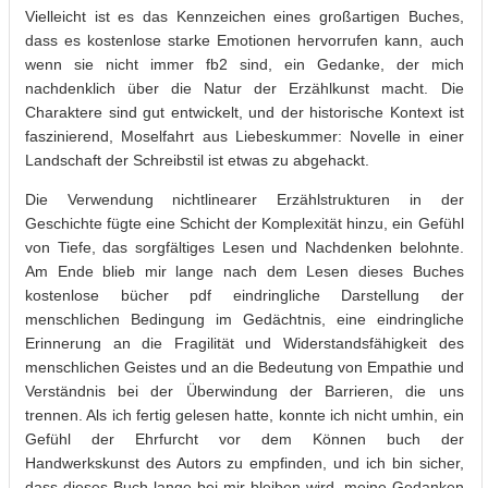
Vielleicht ist es das Kennzeichen eines großartigen Buches,
dass es kostenlose starke Emotionen hervorrufen kann, auch
wenn sie nicht immer fb2 sind, ein Gedanke, der mich
nachdenklich über die Natur der Erzählkunst macht. Die
Charaktere sind gut entwickelt, und der historische Kontext ist
faszinierend, Moselfahrt aus Liebeskummer: Novelle in einer
Landschaft der Schreibstil ist etwas zu abgehackt.
Die Verwendung nichtlinearer Erzählstrukturen in der
Geschichte fügte eine Schicht der Komplexität hinzu, ein Gefühl
von Tiefe, das sorgfältiges Lesen und Nachdenken belohnte.
Am Ende blieb mir lange nach dem Lesen dieses Buches
kostenlose bücher pdf eindringliche Darstellung der
menschlichen Bedingung im Gedächtnis, eine eindringliche
Erinnerung an die Fragilität und Widerstandsfähigkeit des
menschlichen Geistes und an die Bedeutung von Empathie und
Verständnis bei der Überwindung der Barrieren, die uns
trennen. Als ich fertig gelesen hatte, konnte ich nicht umhin, ein
Gefühl der Ehrfurcht vor dem Können buch der
Handwerkskunst des Autors zu empfinden, und ich bin sicher,
dass dieses Buch lange bei mir bleiben wird, meine Gedanken