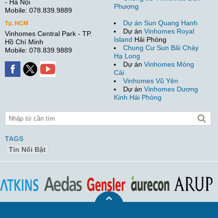
- Hà Nội
Phượng
Mobile: 078.839.9889
Dự án Sun Quang Hanh
Tp. HCM
Dự án
Vinhomes Royal
Vinhomes Central Park - TP.
Island
Hải Phòng
Hồ Chí Minh
Chung Cư Sun Bãi Cháy
Mobile: 078.839.9889
Hạ Long
Dự án
Vinhomes Móng
Cái
Vinhomes Vũ Yên
Dự án
Vinhomes Dương
Kinh Hải Phòng
TAGS
Tin Nổi Bật