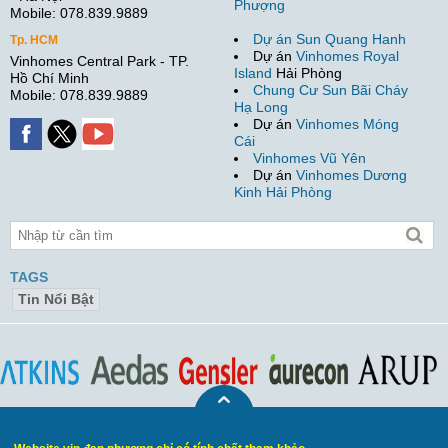
Phượng
Mobile: 078.839.9889
Dự án Sun Quang Hanh
Tp. HCM
Dự án
Vinhomes Royal
Vinhomes Central Park - TP.
Island
Hải Phòng
Hồ Chí Minh
Chung Cư Sun Bãi Cháy
Mobile: 078.839.9889
Hạ Long
Dự án
Vinhomes Móng
Cái
Vinhomes Vũ Yên
Dự án
Vinhomes Dương
Kinh Hải Phòng
TAGS
Tin Nổi Bật