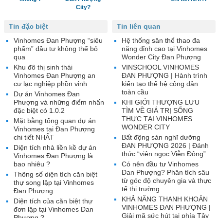
City?
Tin đặc biệt
Tin liên quan
Vinhomes Đan Phượng “siêu
Hệ thống sân thể thao đa
phẩm” đầu tư không thể bỏ
năng đỉnh cao tại Vinhomes
qua
Wonder City Đan Phượng
Khu đô thị sinh thái
VINSCHOOL VINHOMES
Vinhomes Đan Phượng an
ĐAN PHƯỢNG | Hành trình
cư lạc nghiệp phồn vinh
kiến tạo thế hệ công dân
toàn cầu
Dự án Vinhomes Đan
Phượng và những điểm nhấn
KHI GIỚI THƯỢNG LƯU
đặc biệt có 1.0.2
TÌM VỀ GIÁ TRỊ SỐNG
THỰC TẠI VINHOMES
Mặt bằng tổng quan dự án
WONDER CITY
Vinhomes tại Đan Phượng
chi tiết NHẤT
Bất động sản nghĩ dưỡng
ĐAN PHƯỢNG 2026 | Đánh
Diện tích nhà liền kề dự án
thức “viên ngọc Viễn Đông”
Vinhomes Đan Phượng là
bao nhiêu ?
Có nên đầu tư Vinhomes
Đan Phượng? Phân tích sâu
Thông số diện tích căn biệt
từ góc độ chuyên gia và thực
thự song lập tại Vinhomes
tế thị trường
Đan Phượng
KHẢ NĂNG THANH KHOẢN
Diện tích của căn biệt thự
VINHOMES ĐAN PHƯỢNG |
đơn lập tại Vinhomes Đan
Giải mã sức hút tại phía Tây
Phượng ?