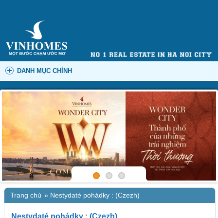
DANH MỤC CHÍNH
Trang chủ
»
Nestydaté pohádky : (Czezh)
Nestydaté pohádky : (Czezh)