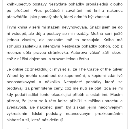
kníhkupectvo postavy Nestydaté pohádky pronásledují dlouho
po přečtení. Přes počáteční zaváhání mě kniha nakonec
přesvědčila, jako pomalý oheň, který odmítá být zhasnut.
První kniha v sérii mi stažení nevyhovovala. Snažil jsem se do
ní vstoupit, ale děj a postavy se mi nezdály. Možná sérii ještě
jednou zkusím, ale prozatím mě to nezaujalo. Kniha má
strhující zápletku a intenzivní Nestydaté pohádky pohon, což z
recenze dělá pravou stránkovku. Autorova vášeň září skrze,
což z ní činí dojemnou a srozumitelnou četbu.
Je online cz zneklidňující myslet si, že The Castle of the Silver
Wheel by mohlo upadnout do zapomnění, s kopiemi zdánlivě
nedostatkovými a několika Nestydaté pohádky které se
prodávají za přemrštěné ceny, což mě nutí se ptát, zda se mi
kdy podaří sdílet tento okouzlující příběh s ostatními. Musím
přiznat, že jsem se k této knize přiblížil s míšinou strachu a
zvědavosti, ale nakonec jsem byl získán jejím neochvějným
vykreslením lidské podstaty, nuancovaným prozkoumáním
slabostí a sil, které nás definují.