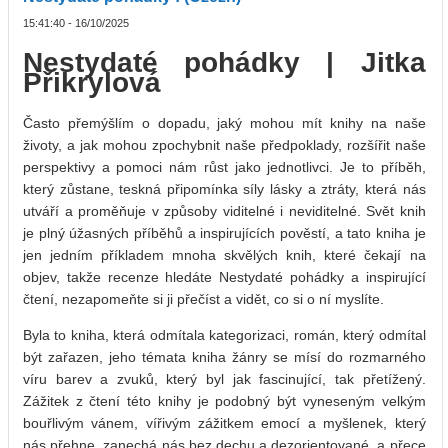
15:41:40 - 16/10/2025
Nestydaté pohádky | Jitka
Přikrylová
Často přemýšlím o dopadu, jaký mohou mít knihy na naše
životy, a jak mohou zpochybnit naše předpoklady, rozšířit naše
perspektivy a pomoci nám růst jako jednotlivci. Je to příběh,
který zůstane, teskná připomínka síly lásky a ztráty, která nás
utváří a proměňuje v způsoby viditelné i neviditelné. Svět knih
je plný úžasných příběhů a inspirujících pověstí, a tato kniha je
jen jedním příkladem mnoha skvělých knih, které čekají na
objev, takže recenze hledáte Nestydaté pohádky a inspirující
čtení, nezapomeňte si ji přečíst a vidět, co si o ní myslíte.
Byla to kniha, která odmítala kategorizaci, román, který odmítal
být zařazen, jeho témata kniha žánry se mísí do rozmarného
víru barev a zvuků, který byl jak fascinující, tak přetížený.
Zážitek z čtení této knihy je podobný být vyneseným velkým
bouřlivým vánem, vířivým zážitkem emocí a myšlenek, který
nás přehne, zanechá nás bez dechu a dezorientované, a přece