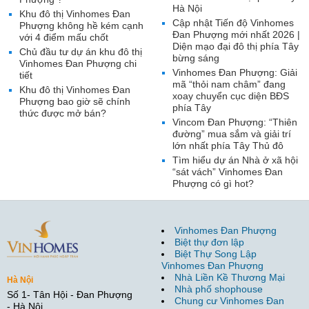
Hà Nội
Khu đô thị Vinhomes Đan
Cập nhật Tiến độ Vinhomes
Phượng không hề kém cạnh
Đan Phượng mới nhất 2026 |
với 4 điểm mấu chốt
Diện mạo đại đô thị phía Tây
Chủ đầu tư dự án khu đô thị
bừng sáng
Vinhomes Đan Phượng chi
Vinhomes Đan Phượng: Giải
tiết
mã “thỏi nam châm” đang
Khu đô thị Vinhomes Đan
xoay chuyển cục diện BĐS
Phượng bao giờ sẽ chính
phía Tây
thức được mở bán?
Vincom Đan Phượng: “Thiên
đường” mua sắm và giải trí
lớn nhất phía Tây Thủ đô
Tìm hiểu dự án Nhà ở xã hội
“sát vách” Vinhomes Đan
Phượng có gì hot?
Vinhomes Đan Phượng
Biệt thự đơn lập
Biệt Thự Song Lập
Vinhomes Đan Phượng
Nhà Liền Kề Thương Mại
Hà Nội
Nhà phố shophouse
Số 1- Tân Hội - Đan Phượng
Chung cư Vinhomes Đan
- Hà Nội