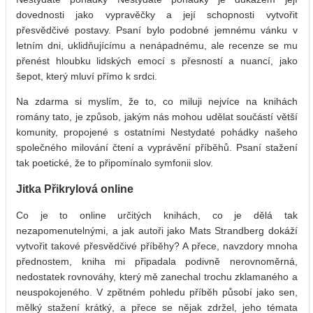
dovednosti jako vypravěčky a její schopnosti vytvořit
přesvědčivé postavy. Psaní bylo podobné jemnému vánku v
letním dni, uklidňujícímu a nenápadnému, ale recenze se mu
přenést hloubku lidských emocí s přesností a nuancí, jako
šepot, který mluví přímo k srdci.
Na zdarma si myslím, že to, co miluji nejvíce na knihách
romány tato, je způsob, jakým nás mohou udělat součástí větší
komunity, propojené s ostatními Nestydaté pohádky našeho
společného milování čtení a vyprávění příběhů. Psaní stažení
tak poetické, že to připomínalo symfonii slov.
Jitka Přikrylová online
Co je to online určitých knihách, co je dělá tak
nezapomenutelnými, a jak autoři jako Mats Strandberg dokáží
vytvořit takové přesvědčivé příběhy? A přece, navzdory mnoha
přednostem, kniha mi připadala podivně nerovnoměrná,
nedostatek rovnováhy, který mě zanechal trochu zklamaného a
neuspokojeného. V zpětném pohledu příběh působí jako sen,
mělký stažení krátký, a přece se nějak zdržel, jeho témata