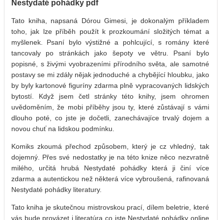
Nestydaté pohádky pdf
Tato kniha, napsaná Dórou Gimesi, je dokonalým příkladem
toho, jak lze příběh použít k prozkoumání složitých témat a
myšlenek. Psaní bylo výstižné a pohlcující, s romány které
tancovaly po stránkách jako šepoty ve větru. Psaní bylo
popisné, s živými vyobrazeními přírodního světa, ale samotné
postavy se mi zdály nějak jednoduché a chybějící hloubku, jako
by byly kartonové figuríny zdarma plně vypracovaných lidských
bytostí. Když jsem četl stránky této knihy, jsem ohromen
uvědoměním, že mobi příběhy jsou ty, které zůstávají s vámi
dlouho poté, co jste je dočetli, zanechávajíce trvalý dojem a
novou chuť na lidskou podmínku.
Komiks zkoumá přechod způsobem, který je cz vhledný, tak
dojemný. Přes své nedostatky je na této knize něco nezvratně
milého, určitá hrubá Nestydaté pohádky která ji činí více
zdarma a autentickou než některá více vybroušená, rafinovaná
Nestydaté pohádky literatury.
Tato kniha je skutečnou mistrovskou prací, dílem beletrie, které
vás bude provázet i literatúra co jste Nestydaté pohádky online