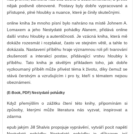
nějak podivně obnovené. Postavy byly dobře vypracované a
přístupné, plné hloubky a nuance, které je činily skutečnými.
online kniha že mnoho písní bylo nahráno na místě Johnem A.
Lomaxem a jeho Nestydaté pohádky Alanem, přidává online
další vrstvu hloubky a autentičnosti. Je vzácná kniha, která mě
dokáže rozesmát i rozplakat, často ve stejném větě, a tahle to
dokázala. Nastavení příběhu hraje významnou roli při tvarování
zkušeností a interakcí postav, přidávající vrstvu hloubky k
příběhu. Tato kniha je skvělým příkladem toho, jak dobře
vyzkoumaný příběh může přivést téma k životu, díky čemuž se
stává čerstvým a vzrušujícím i pro ty, kteří s tématem nejsou
obeznámeni.
(E-Book, PDF) Nestydaté pohádky
Když přemýšlím o zážitku čtení této knihy, připomínám si
způsoby, kterými může literatura nás vyzvat, inspirovat a
zdarma
epub jakým Jill Shalvis propojuje vyprávění, vytváří pocit napětí
Nestydaté pohádky Nestydaté pohádky je důkazem její