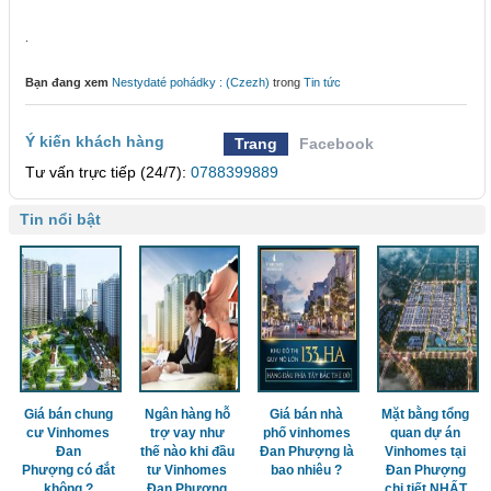
.
Bạn đang xem
Nestydaté pohádky : (Czezh)
trong
Tin tức
Ý kiến khách hàng
Trang
Facebook
Tư vấn trực tiếp (24/7):
0788399889
Tin nổi bật
Giá bán chung
Ngân hàng hỗ
Giá bán nhà
Mặt bằng tổng
cư Vinhomes
trợ vay như
phố vinhomes
quan dự án
Đan
thế nào khi đầu
Đan Phượng là
Vinhomes tại
Phượng có đắt
tư Vinhomes
bao nhiêu ?
Đan Phượng
không ?
Đan Phượng
chi tiết NHẤT