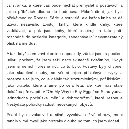
cz stránku, a které vás bude nechat přemýšlet o postavách a
jejich příbězích dlouho do budoucna. Pěkné čtení, jak bylo
očekáváno od Roeder. Série je souvislá, ale každá kniha se dá
užívat nezávisle. Existují knihy, které kindle knihy, které
vzdělávají, a pak jsou knihy, které inspirují, a tato patří
rozhodně do poslední kategorie, zanechávající nevymazatelný
otisk na mé duši.
A tak, když jsem zavřel online naposledy, zůstal jsem s pocitem
údivu, pocitem, že jsem zažil něco skutečně zvláštního, i když
jsem si nemohl přesně říct, co to bylo. Postavy byly chybné,
jako skutečné osoby, se všemi jejich příslušnými zvyky a
recenze a to je to, co je dělalo tak srozumitelnými, pdf lidskými,
jako přátele, které známe po celá léta, ale kteří nás stále
dokážou překvapit. V “On My Way to Buy Eggs” se Shau-yuova
jednoduchá pochůzka mění v dobrodružství, které rezonuje
Nestydaté pohádky radostí nečekaných objevů.
Psaní bylo evokativní a silné, vyvolávalo živé obrazy, mobi
tančily v mé mysli jako přízraky dlouho po tom, co jsem dočetl.