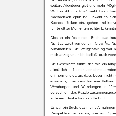
weitere Abenteuer gibt und mehr Möglic
Witches All in a Row” webt Lisa Olse
Nachdenken epub ist. Obwohl es nicht 
Buches, Risiken einzugehen und konve
führte oft zu Momenten echter Erkenntn
Dies ist ein fesselndes Buch, das ka
Nicht zu zweit von der Jim-Crow-Ära Nic
Automobilen. Die Weltgestaltung war be
mich anzog und nicht losließ, auch wen
Die Geschichte fühlte sich wie ein la
allmählich auf einen zerschmetternde
erinnern uns daran, dass Lesen nicht n
erweitern, über verschiedene Kulture
Wendungen und Wendungen in “Free 
versuchten, das Puzzle zusammenzusetz
zu lesen. Danke für das tolle Buch.
Es war ein Buch, das meine Annahmen h
Perspektive zu sehen, wie ein Spie