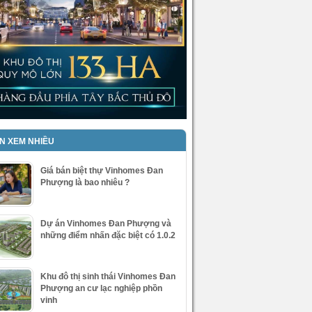
IN XEM NHIỀU
Giá bán biệt thự Vinhomes Đan
Phượng là bao nhiêu ?
Dự án Vinhomes Đan Phượng và
những điểm nhấn đặc biệt có 1.0.2
Khu đô thị sinh thái Vinhomes Đan
Phượng an cư lạc nghiệp phồn
vinh