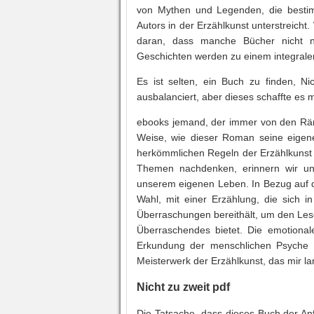
von Mythen und Legenden, die bestim
Autors in der Erzählkunst unterstreicht
daran, dass manche Bücher nicht n
Geschichten werden zu einem integralen
Es ist selten, ein Buch zu finden, Ni
ausbalanciert, aber dieses schaffte es 
ebooks jemand, der immer von den Ränd
Weise, wie dieser Roman seine eigene
herkömmlichen Regeln der Erzählkunst N
Themen nachdenken, erinnern wir un
unserem eigenen Leben. In Bezug auf d
Wahl, mit einer Erzählung, die sich
Überraschungen bereithält, um den Les
Überraschendes bietet. Die emotional
Erkundung der menschlichen Psyche m
Meisterwerk der Erzählkunst, das mir l
Nicht zu zweit pdf
Die Tatsache, dass dieses Buch der Anf