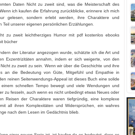
mten Daten Nicht zu zweit sind, was die Meisterschaft des
. Wenn ich kaufen die Erfahrung zurückblicke, erinnere ich mich
ur gelesen, sondern erlebt werden, ihre Charaktere und
 Teil unserer eigenen persönlichen Erzählungen.
cht zu zweit leichtherziges Humor mit pdf kostenlos ebooks
mit bücher
ern der Literatur angezogen wurde, schätzte ich die Art und
n Exzentrizitäten annahm, indem er sich weigerte, von den
icht zu zweit zu sein. Wenn wir über die Geschichte und ihre
s an die Bedeutung von Güte, Mitgefühl und Empathie in
en reinen Seitenwendungs-Appeal ist dieses Buch eine solide
 in einem schnellen Tempo bewegt und viele Wendungen und
er zu fesseln, auch wenn es nicht unbedingt etwas Neues oder
en Reisen der Charaktere waren tiefgründig, eine komplexe
it all ihren Komplexitäten und Widersprüchen, ein wahres
ange nach dem Lesen im Gedächtnis blieb.
ang einer neuen Serie ist, ist kaufen da es bedeutet, dass es