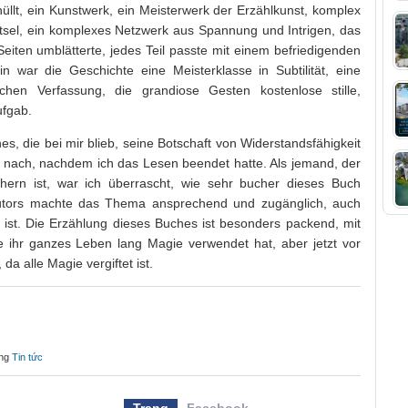
llt, ein Kunstwerk, ein Meisterwerk der Erzählkunst, komplex
Rätsel, ein komplexes Netzwerk aus Spannung und Intrigen, das
Seiten umblätterte, jedes Teil passte mit einem befriedigenden
n war die Geschichte eine Meisterklasse in Subtilität, eine
chen Verfassung, die grandiose Gesten kostenlose stille,
ufgab.
, die bei mir blieb, seine Botschaft von Widerstandsfähigkeit
e nach, nachdem ich das Lesen beendet hatte. Als jemand, der
ern ist, war ich überrascht, wie sehr bucher dieses Buch
Autors machte das Thema ansprechend und zugänglich, auch
 ist. Die Erzählung dieses Buches ist besonders packend, mit
ie ihr ganzes Leben lang Magie verwendet hat, aber jetzt vor
da alle Magie vergiftet ist.
ong
Tin tức
Trang
Facebook