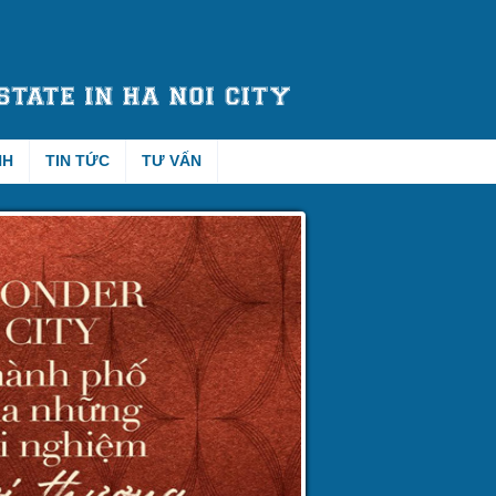
NH
TIN TỨC
TƯ VẤN