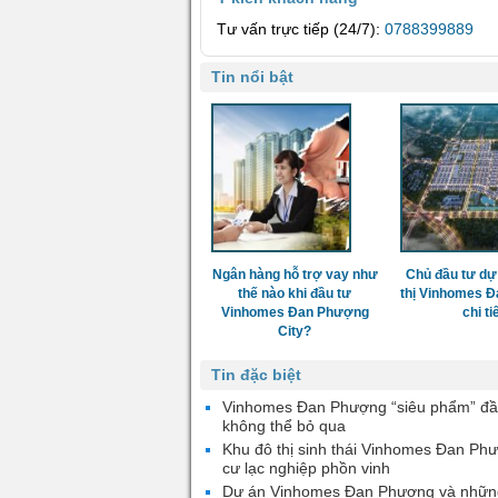
Tư vấn trực tiếp (24/7):
0788399889
Tin nổi bật
Ngân hàng hỗ trợ vay như
Chủ đầu tư dự
thế nào khi đầu tư
thị Vinhomes 
Vinhomes Đan Phượng
chi ti
City?
Tin đặc biệt
Vinhomes Đan Phượng “siêu phẩm” đầ
không thể bỏ qua
Khu đô thị sinh thái Vinhomes Đan Ph
cư lạc nghiệp phồn vinh
Dự án Vinhomes Đan Phượng và nhữn