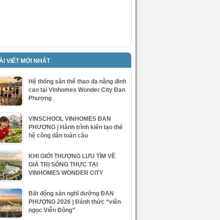
ÀI VIẾT MỚI NHẤT
Hệ thống sân thể thao đa năng đỉnh
cao tại Vinhomes Wonder City Đan
Phượng
VINSCHOOL VINHOMES ĐAN
PHƯỢNG | Hành trình kiến tạo thế
hệ công dân toàn cầu
KHI GIỚI THƯỢNG LƯU TÌM VỀ
GIÁ TRỊ SỐNG THỰC TẠI
VINHOMES WONDER CITY
Bất động sản nghĩ dưỡng ĐAN
PHƯỢNG 2026 | Đánh thức “viên
ngọc Viễn Đông”