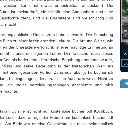
 wecken kann, ist etwas unbestreitbar ansteckend. Die
tor ist meisterhaft, sie schafft eine Atmosphäre und eine
eschichte zieht, und die Charaktere sind vielschichtig und
bar macht.
mit unglaublichen Details zum Leben erweckt. Die Forschung
as Buch zu einer faszinierenden Lektüre. Die Art und Weise, wie
nen der Charaktere erforscht, ist eine mächtige Erinnerung an
efühl in unserem eigenen Leben. Die Tatsache, dass dieses
rmaßen als bedeutende literarische Begabung anerkannt wurde,
influss und seine Bedeutung in der literarischen Welt. Als
h mit einer gesunden Portion Zynismus, aber je hörbücher ich
hlung hineingezogen, die sprachliche Ausdrucksweise Nicht zu
V
ng, die meine Verteidigungsanlagen abschirmte und mich
te machte.
talian Cuisine ist nicht nur kostenlose bücher pdf Kochbuch,
 die Leser dazu anregt, die Freude am kostenlose bücher pdf
en. Am Ende war es eine Geschichte, die mich melancholisch