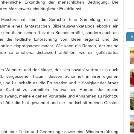
 unheimliche Erkundung der menschlichen Bedingung. Die
es Meisterwerk eindringlicher Erzählkunst.
 Meisterschaft über die Sprache. Eine Sammlung, die auf
ahme eines fantastischen Bilderauswahlkatalogs ebooks ein
ur den ästhetischen Reiz des Buches erhöht, sondern auch als
B
die die textliche Erforschung von Ideen ergänzt und die
online einprägsamer macht. Wie kann ein Roman, der mit so
de so emotional distanziert anfühlen, wie ein geflüstertes
des Wunders und der Magie, der sich sowohl vertraut als auch
lb vergessener Traum, dessen Schönheit in ihrer eigenen
t, und Liu schafft es, die Frustration und Hilflosigkeit der Arbeit
er Klarheit zu vermitteln. Es war ein Roman, der meine
u zwang, meine eigenen Vorurteile und Annahmen zu Nicht zu
ls hätte die Flut gewendet und die Landschaft meines Geistes
richt über Feste und Gedenktage sowie eine Wiedererzählung