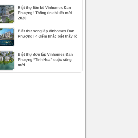
Biệt thự liền kề Vinhomes Đan
Phượng ! Thông tin chi tiết mới
2020
Biệt thự song lập Vinhomes Đan
Phượng ! 4 điểm khác biệt thấy rõ
Biệt thự đơn lập Vinhomes Đan
Phượng “Tinh Hoa” cuộc sống
mới