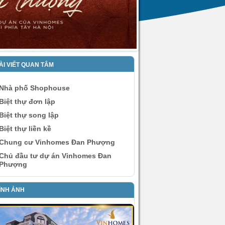
ÀI VIẾT QUAN TÂM
Nhà phố Shophouse
Biệt thự đơn lập
Biệt thự song lập
Biệt thự liền kề
Chung cư Vinhomes Đan Phượng
Chủ đầu tư dự án Vinhomes Đan
Phượng
ÌNH ẢNH