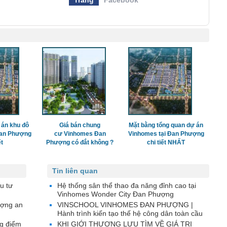
 án khu đô
Giá bán chung
Mặt bằng tổng quan dự án
Đan Phượng
cư Vinhomes Đan
Vinhomes tại Đan Phượng
ết
Phượng có đắt không ?
chi tiết NHẤT
Tin liên quan
u tư
Hệ thống sân thể thao đa năng đỉnh cao tại
Vinhomes Wonder City Đan Phượng
ượng an
VINSCHOOL VINHOMES ĐAN PHƯỢNG |
Hành trình kiến tạo thế hệ công dân toàn cầu
g điểm
KHI GIỚI THƯỢNG LƯU TÌM VỀ GIÁ TRỊ