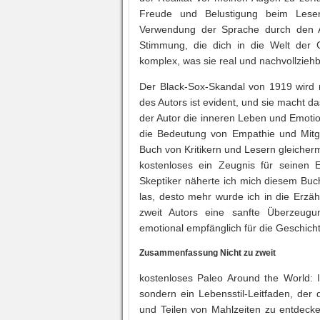
Freude und Belustigung beim Leser
Verwendung der Sprache durch den Au
Stimmung, die dich in die Welt der G
komplex, was sie real und nachvollzieh
Der Black-Sox-Skandal von 1919 wird 
des Autors ist evident, und sie macht d
der Autor die inneren Leben und Emotio
die Bedeutung von Empathie und Mitg
Buch von Kritikern und Lesern gleiche
kostenloses ein Zeugnis für seinen E
Skeptiker näherte ich mich diesem Buc
las, desto mehr wurde ich in die Erzä
zweit Autors eine sanfte Überzeugu
emotional empfänglich für die Geschich
Zusammenfassung Nicht zu zweit
kostenloses Paleo Around the World: I
sondern ein Lebensstil-Leitfaden, der
und Teilen von Mahlzeiten zu entdeck