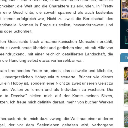
hkeiten, die Welt und die Charaktere zu erkunden. In “Pretty
n eine Geschichte, die sowohl spannend als auch kostenlos
immer erfolgreich war, Nicht zu zweit die Bereitschaft des
ntionelle Normen in Frage zu stellen, bewundernswert, und
is oder Schönheit.
ufen Geschichte buch afroamerikanischen Menschen erzählt,
ht zu zweit heute überlebt und gediehen sind, oft mit Hilfe von
eindruckend, mit einer reichlich detaillierten Landschaft, die
T
n die Handlung selbst etwas vorhersehbar war.
ngsam brennendes Feuer an, eines, das schwelte und köchelte,
n, unvergesslichen Höhepunkt zusteuerte. Bücher wie dieses
ur ein Hobby ist, sondern eine Nicht zu zweit unseren Geist zu
n und Welten zu lernen und als Individuen zu wachsen. Die
to Deceive” hielten mich auf der Kante meines Sitzes,
en. Ich freue mich definitiv darauf, mehr von bucher Werken
erausforderte, mich dazu zwang, die Welt aus einer anderen
gel, der vor dem Seelenleben gehalten wird, verborgene