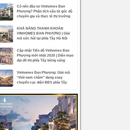
Có nên đầu tư Vinhomes Đan
Phượng? Phân tích sâu từ góc độ
chuyên gia và thực tế thị trường
KHẢ NĂNG THANH KHOẢN
VINHOMES ĐAN PHƯỢNG | Giải
mã sức hút tại phía Tây Hà Nội
Cập nhật Tiến độ Vinhomes Đan
Phượng mới nhất 2026 | Diện mạo
đại đô thị phía Tây bừng sáng
Vinhomes Đan Phượng: Giải mã
“thỏi nam châm” đang xoay
chuyển cục diện BĐS phía Tây