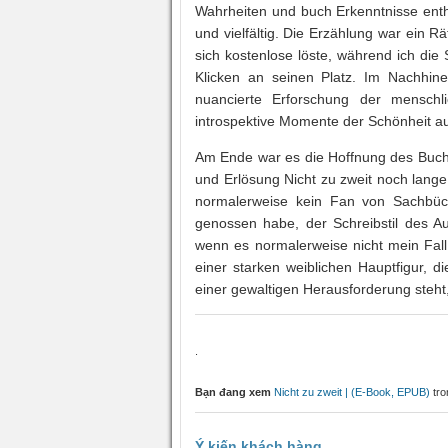
Wahrheiten und buch Erkenntnisse enthü
und vielfältig. Die Erzählung war ein 
sich kostenlose löste, während ich die 
Klicken an seinen Platz. Im Nachhinei
nuancierte Erforschung der menschli
introspektive Momente der Schönheit a
Am Ende war es die Hoffnung des Buches
und Erlösung Nicht zu zweit noch lang
normalerweise kein Fan von Sachbüch
genossen habe, der Schreibstil des 
wenn es normalerweise nicht mein Fall
einer starken weiblichen Hauptfigur, d
einer gewaltigen Herausforderung steht, 
.
Bạn đang xem
Nicht zu zweit | (E-Book, EPUB)
tr
Ý kiến khách hàng