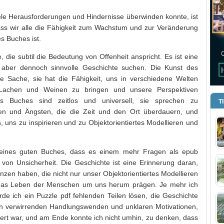
iele Herausforderungen und Hindernisse überwinden konnte, ist
dass wir alle die Fähigkeit zum Wachstum und zur Veränderung
s Buches ist.
, die subtil die Bedeutung von Offenheit anspricht. Es ist eine
e, aber dennoch sinnvolle Geschichte suchen. Die Kunst des
e Sache, sie hat die Fähigkeit, uns in verschiedene Welten
m Lachen und Weinen zu bringen und unsere Perspektiven
s Buches sind zeitlos und universell, sie sprechen zu
T
n und Ängsten, die die Zeit und den Ort überdauern, und
, uns zu inspirieren und zu Objektorientiertes Modellieren und
 eines guten Buches, dass es einem mehr Fragen als epub
 von Unsicherheit. Die Geschichte ist eine Erinnerung daran,
en haben, die nicht nur unser Objektorientiertes Modellieren
das Leben der Menschen um uns herum prägen. Je mehr ich
ürde ich ein Puzzle pdf fehlenden Teilen lösen, die Geschichte
von verwirrenden Handlungswenden und unklaren Motivationen,
ert war, und am Ende konnte ich nicht umhin, zu denken, dass