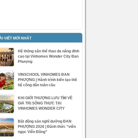
ÀI VIẾT MỚI NHẤT
Hệ thống sân thể thao đa năng đỉnh
cao tại Vinhomes Wonder City Đan
Phượng
VINSCHOOL VINHOMES ĐAN
PHƯỢNG | Hành trình kiến tạo thế
hệ công dân toàn cầu
KHI GIỚI THƯỢNG LƯU TÌM VỀ
GIÁ TRỊ SỐNG THỰC TẠI
VINHOMES WONDER CITY
Bất động sản nghĩ dưỡng ĐAN
PHƯỢNG 2026 | Đánh thức “viên
ngọc Viễn Đông”