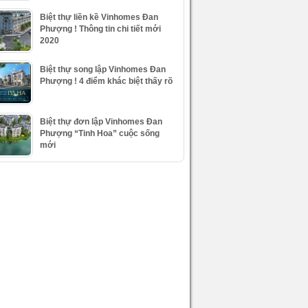
Biệt thự liền kề Vinhomes Đan
Phượng ! Thông tin chi tiết mới
2020
Biệt thự song lập Vinhomes Đan
Phượng ! 4 điểm khác biệt thấy rõ
Biệt thự đơn lập Vinhomes Đan
Phượng “Tinh Hoa” cuộc sống
mới