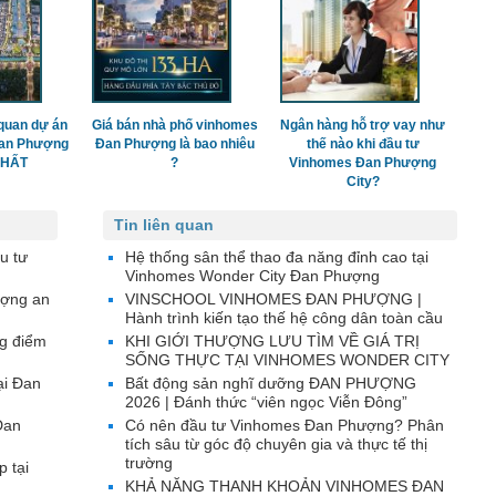
quan dự án
Giá bán nhà phố vinhomes
Ngân hàng hỗ trợ vay như
Đan Phượng
Đan Phượng là bao nhiêu
thế nào khi đầu tư
 NHẤT
?
Vinhomes Đan Phượng
City?
Tin liên quan
u tư
Hệ thống sân thể thao đa năng đỉnh cao tại
Vinhomes Wonder City Đan Phượng
ượng an
VINSCHOOL VINHOMES ĐAN PHƯỢNG |
Hành trình kiến tạo thế hệ công dân toàn cầu
g điểm
KHI GIỚI THƯỢNG LƯU TÌM VỀ GIÁ TRỊ
SỐNG THỰC TẠI VINHOMES WONDER CITY
ại Đan
Bất động sản nghĩ dưỡng ĐAN PHƯỢNG
2026 | Đánh thức “viên ngọc Viễn Đông”
Đan
Có nên đầu tư Vinhomes Đan Phượng? Phân
tích sâu từ góc độ chuyên gia và thực tế thị
trường
p tại
KHẢ NĂNG THANH KHOẢN VINHOMES ĐAN