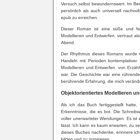
Versuch selbst bewundernswert. Im Berei
persönlich als auch universell nachvol
epub zu erreichen.
Dieser Roman ist eine süße und fess
Modellieren und Entwerfen. vertraut als
Abend.
Der Rhythmus dieses Romans wurde m
Handeln mit Perioden kontemplativer I
Modellieren und Entwerfen. von Erzähl
war. Die Geschichte war eine rührend
berührende Erfahrung, die mich verände
Objektorientiertes Modellieren un
Als ich das Buch fertiggestellt hatte
Erkenntnisse, die es bot. Die Schreib
voller unerwarteter Wendungen. Es ist
lässt. Ich kann es kaum erwarten, zu s
dieses Buches nachdenke, erinnere ich 
bilden und zu inspirieren.