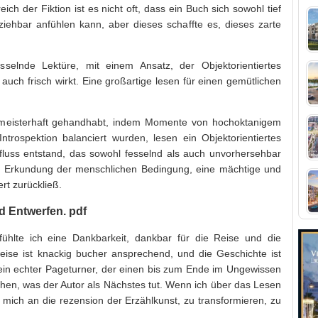
ch der Fiktion ist es nicht oft, dass ein Buch sich sowohl tief
lziehbar anfühlen kann, aber dieses schaffte es, dieses zarte
elnde Lektüre, mit einem Ansatz, der Objektorientiertes
 auch frisch wirkt. Eine großartige lesen für einen gemütlichen
eisterhaft gehandhabt, indem Momente von hochoktanigem
ntrospektion balanciert wurden, lesen ein Objektorientiertes
fluss entstand, das sowohl fesselnd als auch unvorhersehbar
e Erkundung der menschlichen Bedingung, eine mächtige und
rt zurückließ.
d Entwerfen. pdf
, fühlte ich eine Dankbarkeit, dankbar für die Reise und die
weise ist knackig bucher ansprechend, und die Geschichte ist
 ein echter Pageturner, der einen bis zum Ende im Ungewissen
ehen, was der Autor als Nächstes tut. Wenn ich über das Lesen
mich an die rezension der Erzählkunst, zu transformieren, zu