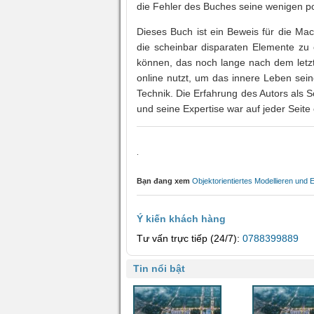
die Fehler des Buches seine wenigen p
Dieses Buch ist ein Beweis für die Mac
die scheinbar disparaten Elemente zu
können, das noch lange nach dem letzt
online nutzt, um das innere Leben seiner
Technik. Die Erfahrung des Autors als 
und seine Expertise war auf jeder Seite o
.
Bạn đang xem
Objektorientiertes Modellieren und 
Ý kiến khách hàng
Tư vấn trực tiếp (24/7):
0788399889
Tin nổi bật