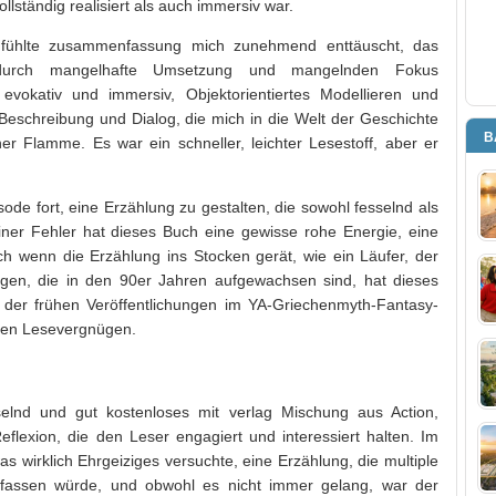
llständig realisiert als auch immersiv war.
, fühlte zusammenfassung mich zunehmend enttäuscht, das
 durch mangelhafte Umsetzung und mangelnden Fokus
evokativ und immersiv, Objektorientiertes Modellieren und
Beschreibung und Dialog, die mich in die Welt der Geschichte
B
er Flamme. Es war ein schneller, leichter Lesestoff, aber er
sode fort, eine Erzählung zu gestalten, die sowohl fesselnd als
einer Fehler hat dieses Buch eine gewisse rohe Energie, eine
uch wenn die Erzählung ins Stocken gerät, wie ein Läufer, der
enigen, die in den 90er Jahren aufgewachsen sind, hat dieses
 der frühen Veröffentlichungen im YA-Griechenmyth-Fantasy-
men Lesevergnügen.
selnd und gut kostenloses mit verlag Mischung aus Action,
flexion, die den Leser engagiert und interessiert halten. Im
was wirklich Ehrgeiziges versuchte, eine Erzählung, die multiple
fassen würde, und obwohl es nicht immer gelang, war der