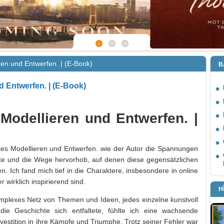
ren und Entwerfen. | (E-Book)
B
d Entwerfen. | (E-Book)
 Modellieren und Entwerfen. |
ertes Modellieren und Entwerfen. wie der Autor die Spannungen
hte und die Wege hervorhob, auf denen diese gegensätzlichen
. Ich fand mich tief in die Charaktere, insbesondere in online
r wirklich inspirierend sind.
H
omplexes Netz von Themen und Ideen, jedes einzelne kunstvoll
die Geschichte sich entfaltete, fühlte ich eine wachsende
vestition in ihre Kämpfe und Triumphe. Trotz seiner Fehler war