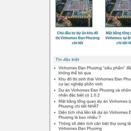
Chủ đầu tư dự án khu đô
Mặt bằng tổng 
thị Vinhomes Đan Phượng
Vinhomes tại 
chi tiết
chi tiết
Tin đặc biệt
Vinhomes Đan Phượng “siêu phẩm” đầ
không thể bỏ qua
Khu đô thị sinh thái Vinhomes Đan Ph
cư lạc nghiệp phồn vinh
Dự án Vinhomes Đan Phượng và nhữn
nhấn đặc biệt có 1.0.2
Mặt bằng tổng quan dự án Vinhomes t
Phượng chi tiết NHẤT
Diện tích nhà liền kề dự án Vinhomes 
Phượng là bao nhiêu ?
Thông số diện tích căn biệt thự song lậ
Vinhomes Đan Phượng