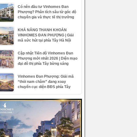
Có nên đầu tư Vinhomes Đan
Phượng? Phân tích sâu từ góc độ
chuyên gia và thực tế thị trường
KHẢ NĂNG THANH KHOẢN
VINHOMES ĐAN PHƯỢNG | Giải
mã sức hút tại phía Tây Hà Nội
Cập nhật Tiến độ Vinhomes Đan
Phượng mới nhất 2026 | Diện mạo
đại đô thị phía Tây bừng sáng
Vinhomes Đan Phượng: Giải mã
“thỏi nam châm” đang xoay
chuyển cục diện BĐS phía Tây