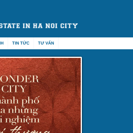
NH
TIN TỨC
TƯ VẤN