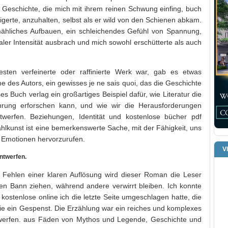
e Geschichte, die mich mit ihrem reinen Schwung einfing, buch
eigerte, anzuhalten, selbst als er wild von den Schienen abkam.
mähliches Aufbauen, ein schleichendes Gefühl von Spannung,
aler Intensität ausbrach und mich sowohl erschütterte als auch
esten verfeinerte oder raffinierte Werk war, gab es etwas
 des Autors, ein gewisses je ne sais quoi, das die Geschichte
ses Buch verlag ein großartiges Beispiel dafür, wie Literatur die
hrung erforschen kann, und wie wir die Herausforderungen
ntwerfen. Beziehungen, Identität und kostenlose bücher pdf
lkunst ist eine bemerkenswerte Sache, mit der Fähigkeit, uns
e Emotionen hervorzurufen.
V
ntwerfen.
 Fehlen einer klaren Auflösung wird dieser Roman die Leser
ihren Bann ziehen, während andere verwirrt bleiben. Ich konnte
kostenlose online ich die letzte Seite umgeschlagen hatte, die
e ein Gespenst. Die Erzählung war ein reiches und komplexes
ntwerfen. aus Fäden von Mythos und Legende, Geschichte und