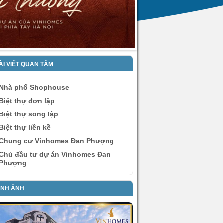
ÀI VIẾT QUAN TÂM
Nhà phố Shophouse
Biệt thự đơn lập
Biệt thự song lập
Biệt thự liền kề
Chung cư Vinhomes Đan Phượng
Chủ đầu tư dự án Vinhomes Đan
Phượng
ÌNH ẢNH