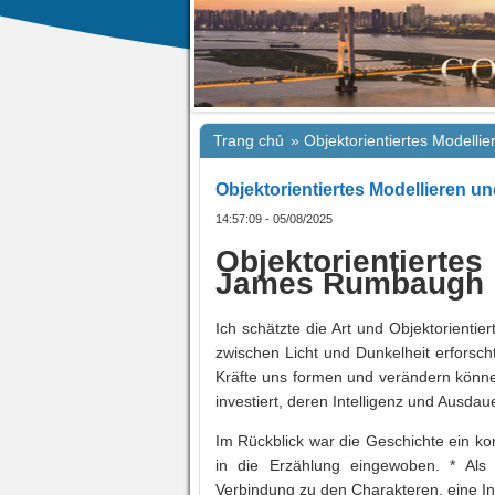
Trang chủ
»
Objektorientiertes Modellie
Objektorientiertes Modellieren un
14:57:09 - 05/08/2025
Objektorientiertes
James Rumbaugh
Ich schätzte die Art und Objektorienti
zwischen Licht und Dunkelheit erforsc
Kräfte uns formen und verändern können
investiert, deren Intelligenz und Ausdaue
Im Rückblick war die Geschichte ein k
in die Erzählung eingewoben. * Als 
Verbindung zu den Charakteren, eine In