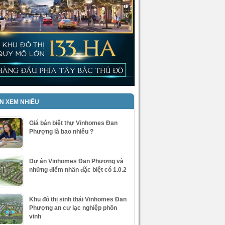
IN XEM NHIỀU
Giá bán biệt thự Vinhomes Đan
Phượng là bao nhiêu ?
Dự án Vinhomes Đan Phượng và
những điểm nhấn đặc biệt có 1.0.2
Khu đô thị sinh thái Vinhomes Đan
Phượng an cư lạc nghiệp phồn
vinh