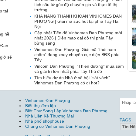
tích sâu từ góc độ chuyên gia và thực tế thị
trường
p tại
KHẢ NĂNG THANH KHOẢN VINHOMES ĐAN
PHƯỢNG | Giải mã sức hút tại phía Tây Hà
Nội
Cập nhật Tiến độ Vinhomes Đan Phượng mới
ng hề
nhất 2026 | Diện mạo đại đô thị phía Tây
bừng sáng
 Đan
Vinhomes Đan Phượng: Giải mã “thỏi nam
châm” đang xoay chuyển cục diện BĐS phía
giờ sẽ
Tây
Vincom Đan Phượng: “Thiên đường” mua sắm
và giải trí lớn nhất phía Tây Thủ đô
Tìm hiểu dự án Nhà ở xã hội “sát vách”
Vinhomes Đan Phượng có gì hot?
Vinhomes Đan Phượng
Biệt thự đơn lập
Biệt Thự Song Lập Vinhomes Đan Phượng
Nhà Liền Kề Thương Mại
TAGS
Nhà phố shophouse
Chung cư Vinhomes Đan Phượng
Tin Nổ