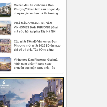
Có nên đầu tư Vinhomes Đan
Phượng? Phân tích sâu từ góc độ
chuyên gia và thực tế thị trường
KHẢ NĂNG THANH KHOẢN
VINHOMES ĐAN PHƯỢNG | Giải
mã sức hút tại phía Tây Hà Nội
Cập nhật Tiến độ Vinhomes Đan
Phượng mới nhất 2026 | Diện mạo
đại đô thị phía Tây bừng sáng
Vinhomes Đan Phượng: Giải mã
“thỏi nam châm” đang xoay
chuyển cục diện BĐS phía Tây