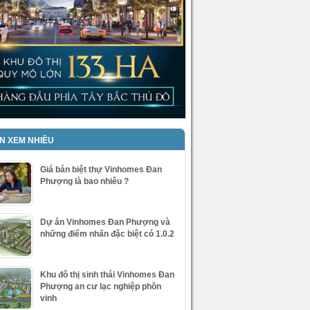
IN XEM NHIỀU
Giá bán biệt thự Vinhomes Đan
Phượng là bao nhiêu ?
Dự án Vinhomes Đan Phượng và
những điểm nhấn đặc biệt có 1.0.2
Khu đô thị sinh thái Vinhomes Đan
Phượng an cư lạc nghiệp phồn
vinh