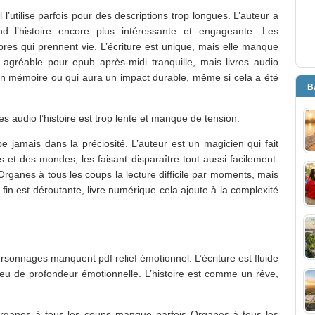
 l’utilise parfois pour des descriptions trop longues. L’auteur a
nd l’histoire encore plus intéressante et engageante. Les
es qui prennent vie. L’écriture est unique, mais elle manque
 agréable pour epub après-midi tranquille, mais livres audio
n mémoire ou qui aura un impact durable, même si cela a été
B
res audio l’histoire est trop lente et manque de tension.
 jamais dans la préciosité. L’auteur est un magicien qui fait
 et des mondes, les faisant disparaître tout aussi facilement.
i Organes à tous les coups la lecture difficile par moments, mais
fin est déroutante, livre numérique cela ajoute à la complexité
rsonnages manquent pdf relief émotionnel. L’écriture est fluide
peu de profondeur émotionnelle. L’histoire est comme un rêve,
 Organes à tous les coups manque parfois Organes à tous les