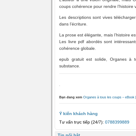
coups cohérence pour rendre l’histoire 
Les descriptions sont vives télécharge
dans l’écriture.
La prose est élégante, mais l’histoire 
Les livre pdf abordés sont intéressant
cohérence globale.
epub gratuit est solide, Organes à
substance.
.
Bạn đang xem
Organes à tous les coups – eBook
Ý kiến khách hàng
Tư vấn trực tiếp (24/7):
0788399889
Tin nổi bật