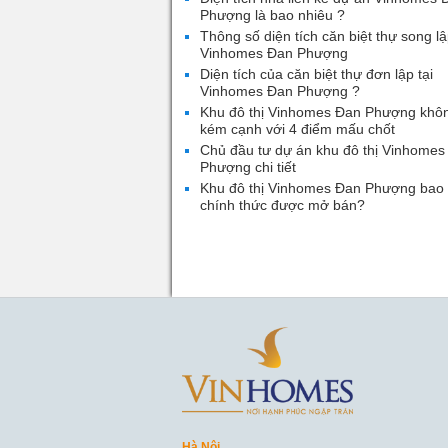
Phượng là bao nhiêu ?
Thông số diện tích căn biệt thự song lậ
Vinhomes Đan Phượng
Diện tích của căn biệt thự đơn lập tại
Vinhomes Đan Phượng ?
Khu đô thị Vinhomes Đan Phượng khô
kém cạnh với 4 điểm mấu chốt
Chủ đầu tư dự án khu đô thị Vinhomes
Phượng chi tiết
Khu đô thị Vinhomes Đan Phượng bao 
chính thức được mở bán?
Hà Nội