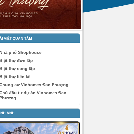
ÀI VIẾT QUAN TÂM
Nhà phố Shophouse
Biệt thự đơn lập
Biệt thự song lập
Biệt thự liền kề
Chung cư Vinhomes Đan Phượng
Chủ đầu tư dự án Vinhomes Đan
Phượng
ÌNH ẢNH