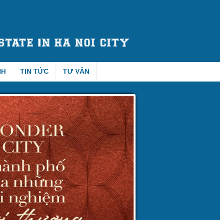
NH
TIN TỨC
TƯ VẤN