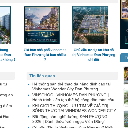
chung
Giá bán nhà phố vinhomes
Chủ đầu tư dự án khu đô
es Đan
Đan Phượng là bao nhiêu
thị Vinhomes Đan Phượng
T
t không ?
?
chi tiết
Tin liên quan
u tư
Hệ thống sân thể thao đa năng đỉnh cao tại
Vinhomes Wonder City Đan Phượng
ượng an
VINSCHOOL VINHOMES ĐAN PHƯỢNG |
Hành trình kiến tạo thế hệ công dân toàn cầu
g điểm
KHI GIỚI THƯỢNG LƯU TÌM VỀ GIÁ TRỊ
SỐNG THỰC TẠI VINHOMES WONDER CITY
ại Đan
Bất động sản nghĩ dưỡng ĐAN PHƯỢNG
2026 | Đánh thức “viên ngọc Viễn Đông”
Đan
Có nên đầu tư Vinhomes Đan Phượng? Phân