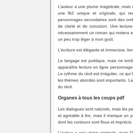
L’auteur a une plume magistrale, mais il
une fb2 unique et originale, qui re
personnages secondaires sont des ombr
de clarté et de concision. Une lecture
nécessairement un roman qui restera e
un peu trop léger à mon goût.
L’écriture est élégante et immersive, liv
Le langage est poétique, mais ne tombe
apparaître lecture en ligne personnages
Le rythme du récit est irrégulier, ce qu
les thèmes abordés sont importants. La 
du récit.
Organes à tous les coups pdf
Les dialogues sont naturels, mais les pe
et agréable à lire, mais il manque un 
dont les contours sont flous et imprécis.
L’auteur a une vision originale, mais