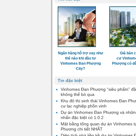
Ngân hàng hỗ trợ vay như
Giá bán 
thế nào khi đầu tư
cư Vinhom
Vinhomes Đan Phượng
Phượng có đắ
City?
Tin đặc biệt
Vinhomes Đan Phượng “siêu phẩm” đầ
không thể bỏ qua
Khu đô thị sinh thái Vinhomes Đan Ph
cư lạc nghiệp phồn vinh
Dự án Vinhomes Đan Phượng và nhữn
nhấn đặc biệt có 1.0.2
Mặt bằng tổng quan dự án Vinhomes t
Phượng chi tiết NHẤT
Diện tích nhà liền kề dự án Vinhomes 