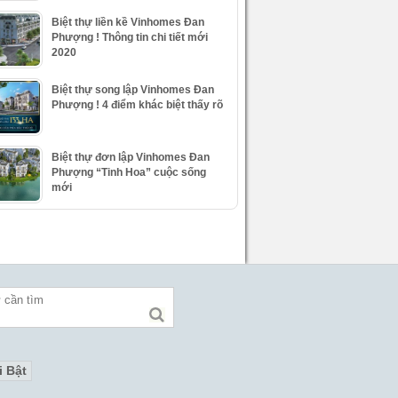
Biệt thự liền kề Vinhomes Đan
Phượng ! Thông tin chi tiết mới
2020
Biệt thự song lập Vinhomes Đan
Phượng ! 4 điểm khác biệt thấy rõ
Biệt thự đơn lập Vinhomes Đan
Phượng “Tinh Hoa” cuộc sống
mới
i Bật