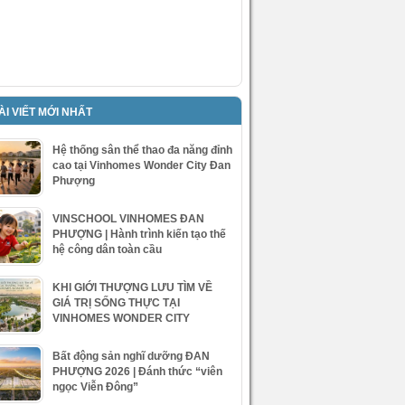
ÀI VIẾT MỚI NHẤT
Hệ thống sân thể thao đa năng đỉnh
cao tại Vinhomes Wonder City Đan
Phượng
VINSCHOOL VINHOMES ĐAN
PHƯỢNG | Hành trình kiến tạo thế
hệ công dân toàn cầu
KHI GIỚI THƯỢNG LƯU TÌM VỀ
GIÁ TRỊ SỐNG THỰC TẠI
VINHOMES WONDER CITY
Bất động sản nghĩ dưỡng ĐAN
PHƯỢNG 2026 | Đánh thức “viên
ngọc Viễn Đông”