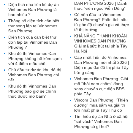
ĐAN PHƯỢNG 2026 | Đánh
Diện tích nhà liền kề dự án
thức “viên ngọc Viễn Đông”
Vinhomes Đan Phượng là
bao nhiêu ?
Có nên đầu tư Vinhomes
Đan Phượng? Phân tích sâu
Thông số diện tích căn biệt
từ góc độ chuyên gia và thực
thự song lập tại Vinhomes
tế thị trường
Đan Phượng
KHẢ NĂNG THANH KHOẢN
Diện tích của căn biệt thự
VINHOMES ĐAN PHƯỢNG |
đơn lập tại Vinhomes Đan
Giải mã sức hút tại phía Tây
Phượng ?
Hà Nội
Khu đô thị Vinhomes Đan
Cập nhật Tiến độ Vinhomes
Phượng không hề kém cạnh
Đan Phượng mới nhất 2026 |
với 4 điểm mấu chốt
Diện mạo đại đô thị phía Tây
Chủ đầu tư dự án khu đô thị
bừng sáng
Vinhomes Đan Phượng chi
Vinhomes Đan Phượng: Giải
tiết
mã “thỏi nam châm” đang
Khu đô thị Vinhomes Đan
xoay chuyển cục diện BĐS
Phượng bao giờ sẽ chính
phía Tây
thức được mở bán?
Vincom Đan Phượng: “Thiên
đường” mua sắm và giải trí
lớn nhất phía Tây Thủ đô
Tìm hiểu dự án Nhà ở xã hội
“sát vách” Vinhomes Đan
Phượng có gì hot?