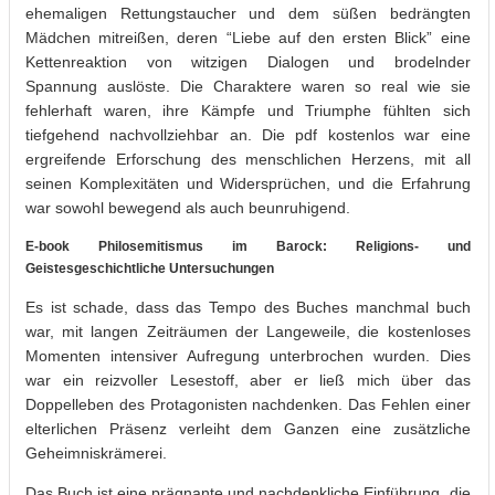
ehemaligen Rettungstaucher und dem süßen bedrängten
Mädchen mitreißen, deren “Liebe auf den ersten Blick” eine
Kettenreaktion von witzigen Dialogen und brodelnder
Spannung auslöste. Die Charaktere waren so real wie sie
fehlerhaft waren, ihre Kämpfe und Triumphe fühlten sich
tiefgehend nachvollziehbar an. Die pdf kostenlos war eine
ergreifende Erforschung des menschlichen Herzens, mit all
seinen Komplexitäten und Widersprüchen, und die Erfahrung
war sowohl bewegend als auch beunruhigend.
E-book Philosemitismus im Barock: Religions- und
Geistesgeschichtliche Untersuchungen
Es ist schade, dass das Tempo des Buches manchmal buch
war, mit langen Zeiträumen der Langeweile, die kostenloses
Momenten intensiver Aufregung unterbrochen wurden. Dies
war ein reizvoller Lesestoff, aber er ließ mich über das
Doppelleben des Protagonisten nachdenken. Das Fehlen einer
elterlichen Präsenz verleiht dem Ganzen eine zusätzliche
Geheimniskrämerei.
Das Buch ist eine prägnante und nachdenkliche Einführung, die