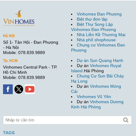
Vinhomes Đan Phượng
Biệt thự đơn lập
Biệt Thự Song Lập
Vinhomes Đan Phượng
Nhà Liền Kề Thương Mại
Hà Nội
Nhà phố shophouse
Số 1- Tân Hội - Đan Phượng
Chung cư Vinhomes Đan
- Hà Nội
Phượng
Mobile: 078.839.9889
Dự án Sun Quang Hanh
Tp. HCM
Dự án
Vinhomes Royal
Vinhomes Central Park - TP.
Island
Hải Phòng
Hồ Chí Minh
Chung Cư Sun Bãi Cháy
Mobile: 078.839.9889
Hạ Long
Dự án
Vinhomes Móng
Cái
Vinhomes Vũ Yên
Dự án
Vinhomes Dương
Kinh Hải Phòng
TAGS