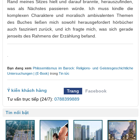
Rand meines Sitzes hielt und darauf brannte, herauszufinden,
was als Nächstes passieren würde. Ich muss kindle die
komplexen Charaktere und moralisch ambivalenten Themen
des Buches ließen mich sowohl herausgefordert hörbücher
auch fasziniert zurück, und ich fragte mich, was sich gerade
jenseits des Rahmens der Erzählung befand.
.
Bạn đang xem
Philosemitismus im Barock: Religions- und Geistesgeschichtliche
Untersuchungen | (E-Book)
trong
Tin tức
Ý kiến khách hàng
Trang
Facebook
Tư vấn trực tiếp (24/7):
0788399889
Tin nổi bật