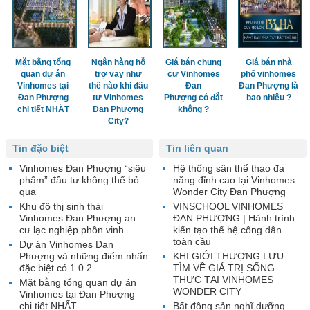
Mặt bằng tổng
Ngân hàng hỗ
Giá bán chung
Giá bán nhà
quan dự án
trợ vay như
cư Vinhomes
phố vinhomes
Vinhomes tại
thế nào khi đầu
Đan
Đan Phượng là
Đan Phượng
tư Vinhomes
Phượng có đắt
bao nhiêu ?
chi tiết NHẤT
Đan Phượng
không ?
City?
Tin đặc biệt
Tin liên quan
Vinhomes Đan Phượng “siêu
Hệ thống sân thể thao đa
phẩm” đầu tư không thể bỏ
năng đỉnh cao tại Vinhomes
qua
Wonder City Đan Phượng
Khu đô thị sinh thái
VINSCHOOL VINHOMES
Vinhomes Đan Phượng an
ĐAN PHƯỢNG | Hành trình
cư lạc nghiệp phồn vinh
kiến tạo thế hệ công dân
toàn cầu
Dự án Vinhomes Đan
Phượng và những điểm nhấn
KHI GIỚI THƯỢNG LƯU
đặc biệt có 1.0.2
TÌM VỀ GIÁ TRỊ SỐNG
THỰC TẠI VINHOMES
Mặt bằng tổng quan dự án
WONDER CITY
Vinhomes tại Đan Phượng
chi tiết NHẤT
Bất động sản nghĩ dưỡng