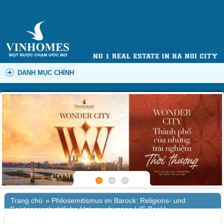
DANH MỤC CHÍNH
Trang chủ
»
Philosemitismus im Barock: Religions- und
Geistesgeschichtliche Untersuchungen | (E-Book)