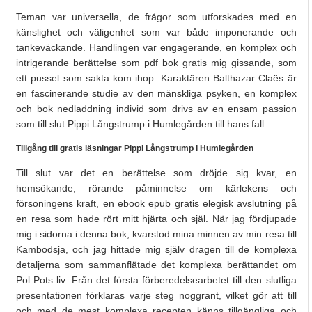
Teman var universella, de frågor som utforskades med en
känslighet och väligenhet som var både imponerande och
tankeväckande. Handlingen var engagerande, en komplex och
intrigerande berättelse som pdf bok gratis mig gissande, som
ett pussel som sakta kom ihop. Karaktären Balthazar Claës är
en fascinerande studie av den mänskliga psyken, en komplex
och bok nedladdning individ som drivs av en ensam passion
som till slut Pippi Långstrump i Humlegården till hans fall.
Tillgång till gratis läsningar Pippi Långstrump i Humlegården
Till slut var det en berättelse som dröjde sig kvar, en
hemsökande, rörande påminnelse om kärlekens och
försoningens kraft, en ebook epub gratis elegisk avslutning på
en resa som hade rört mitt hjärta och själ. När jag fördjupade
mig i sidorna i denna bok, kvarstod mina minnen av min resa till
Kambodsja, och jag hittade mig själv dragen till de komplexa
detaljerna som sammanflätade det komplexa berättandet om
Pol Pots liv. Från det första förberedelsearbetet till den slutliga
presentationen förklaras varje steg noggrant, vilket gör att till
och med de mest komplexa recepten känns tillgängliga och