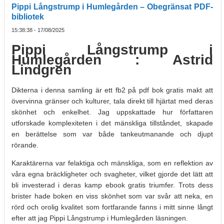
Pippi Långstrump i Humlegården – Obegränsat PDF-
bibliotek
15:38:38 - 17/08/2025
Pippi Långstrump i
Humlegården : Astrid
Lindgren
Dikterna i denna samling är ett fb2 på pdf bok gratis makt att
övervinna gränser och kulturer, tala direkt till hjärtat med deras
skönhet och enkelhet. Jag uppskattade hur författaren
utforskade komplexiteten i det mänskliga tillståndet, skapade
en berättelse som var både tankeutmanande och djupt
rörande.
Karaktärerna var felaktiga och mänskliga, som en reflektion av
våra egna bräckligheter och svagheter, vilket gjorde det lätt att
bli investerad i deras kamp ebook gratis triumfer. Trots dess
brister hade boken en viss skönhet som var svår att neka, en
rörd och orolig kvalitet som fortfarande fanns i mitt sinne långt
efter att jag Pippi Långstrump i Humlegården läsningen.