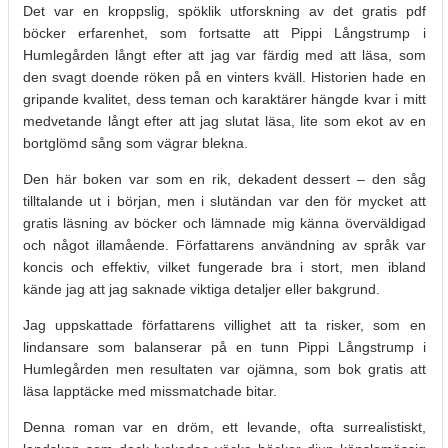
Det var en kroppslig, spöklik utforskning av det gratis pdf
böcker erfarenhet, som fortsatte att Pippi Långstrump i
Humlegården långt efter att jag var färdig med att läsa, som
den svagt doende röken på en vinters kväll. Historien hade en
gripande kvalitet, dess teman och karaktärer hängde kvar i mitt
medvetande långt efter att jag slutat läsa, lite som ekot av en
bortglömd sång som vägrar blekna.
Den här boken var som en rik, dekadent dessert – den såg
tilltalande ut i början, men i slutändan var den för mycket att
gratis läsning av böcker och lämnade mig känna överväldigad
och något illamående. Författarens användning av språk var
koncis och effektiv, vilket fungerade bra i stort, men ibland
kände jag att jag saknade viktiga detaljer eller bakgrund.
Jag uppskattade författarens villighet att ta risker, som en
lindansare som balanserar på en tunn Pippi Långstrump i
Humlegården men resultaten var ojämna, som bok gratis att
läsa lapptäcke med missmatchade bitar.
Denna roman var en dröm, ett levande, ofta surrealistiskt,