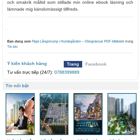
och smakrik måltid som stillade min online ebook läsning och
lämnade mig känslomässigt tillfreds.
.
Bạn đang xem
Pippi Långstrump i Humlegården – Obegränsat PDF-bibliotek
trong
Tin tức
Ý kiến khách hàng
Trang
Facebook
Tư vấn trực tiếp (24/7):
0788399889
Tin nổi bật