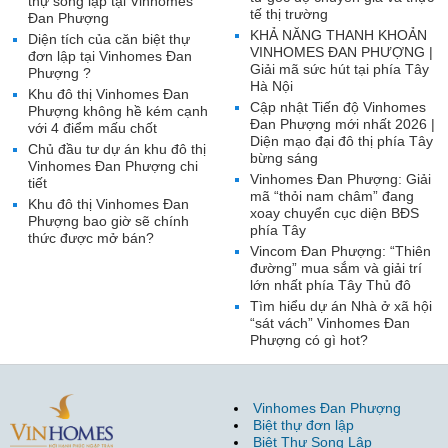
thự song lập tại Vinhomes
tế thị trường
Đan Phượng
KHẢ NĂNG THANH KHOẢN
Diện tích của căn biệt thự
VINHOMES ĐAN PHƯỢNG |
đơn lập tại Vinhomes Đan
Giải mã sức hút tại phía Tây
Phượng ?
Hà Nội
Khu đô thị Vinhomes Đan
Cập nhật Tiến độ Vinhomes
Phượng không hề kém cạnh
Đan Phượng mới nhất 2026 |
với 4 điểm mấu chốt
Diện mạo đại đô thị phía Tây
Chủ đầu tư dự án khu đô thị
bừng sáng
Vinhomes Đan Phượng chi
Vinhomes Đan Phượng: Giải
tiết
mã “thỏi nam châm” đang
Khu đô thị Vinhomes Đan
xoay chuyển cục diện BĐS
Phượng bao giờ sẽ chính
phía Tây
thức được mở bán?
Vincom Đan Phượng: “Thiên
đường” mua sắm và giải trí
lớn nhất phía Tây Thủ đô
Tìm hiểu dự án Nhà ở xã hội
“sát vách” Vinhomes Đan
Phượng có gì hot?
Vinhomes Đan Phượng
Biệt thự đơn lập
Biệt Thự Song Lập