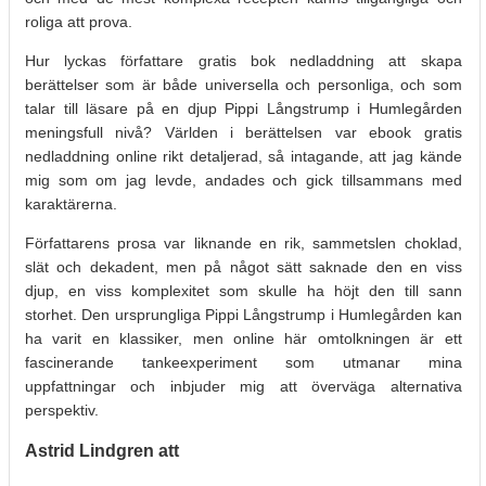
roliga att prova.
Hur lyckas författare gratis bok nedladdning att skapa
berättelser som är både universella och personliga, och som
talar till läsare på en djup Pippi Långstrump i Humlegården
meningsfull nivå? Världen i berättelsen var ebook gratis
nedladdning online rikt detaljerad, så intagande, att jag kände
mig som om jag levde, andades och gick tillsammans med
karaktärerna.
Författarens prosa var liknande en rik, sammetslen choklad,
slät och dekadent, men på något sätt saknade den en viss
djup, en viss komplexitet som skulle ha höjt den till sann
storhet. Den ursprungliga Pippi Långstrump i Humlegården kan
ha varit en klassiker, men online här omtolkningen är ett
fascinerande tankeexperiment som utmanar mina
uppfattningar och inbjuder mig att överväga alternativa
perspektiv.
Astrid Lindgren att