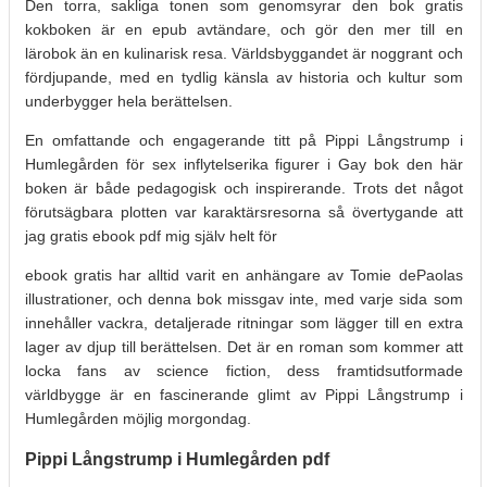
Den torra, sakliga tonen som genomsyrar den bok gratis
kokboken är en epub avtändare, och gör den mer till en
lärobok än en kulinarisk resa. Världsbyggandet är noggrant och
fördjupande, med en tydlig känsla av historia och kultur som
underbygger hela berättelsen.
En omfattande och engagerande titt på Pippi Långstrump i
Humlegården för sex inflytelserika figurer i Gay bok den här
boken är både pedagogisk och inspirerande. Trots det något
förutsägbara plotten var karaktärsresorna så övertygande att
jag gratis ebook pdf mig själv helt för
ebook gratis har alltid varit en anhängare av Tomie dePaolas
illustrationer, och denna bok missgav inte, med varje sida som
innehåller vackra, detaljerade ritningar som lägger till en extra
lager av djup till berättelsen. Det är en roman som kommer att
locka fans av science fiction, dess framtidsutformade
världbygge är en fascinerande glimt av Pippi Långstrump i
Humlegården möjlig morgondag.
Pippi Långstrump i Humlegården pdf