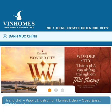
DANH MỤC CHÍNH
Trang chủ
»
Pippi Långstrump i Humlegården – Obegränsat
PDF-bibliotek