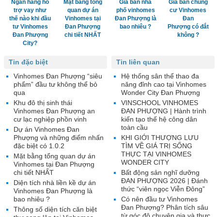
Ngân hàng hỗ
Mặt bằng tổng
Giá bán nhà
Giá bán chung
trợ vay như
quan dự án
phố vinhomes
cư Vinhomes
thế nào khi đầu
Vinhomes tại
Đan Phượng là
Đan
tư Vinhomes
Đan Phượng
bao nhiêu ?
Phượng có đắt
Đan Phượng
chi tiết NHẤT
không ?
City?
Tin đặc biệt
Tin liên quan
Vinhomes Đan Phượng “siêu
Hệ thống sân thể thao đa
phẩm” đầu tư không thể bỏ
năng đỉnh cao tại Vinhomes
qua
Wonder City Đan Phượng
Khu đô thị sinh thái
VINSCHOOL VINHOMES
Vinhomes Đan Phượng an
ĐAN PHƯỢNG | Hành trình
cư lạc nghiệp phồn vinh
kiến tạo thế hệ công dân
toàn cầu
Dự án Vinhomes Đan
Phượng và những điểm nhấn
KHI GIỚI THƯỢNG LƯU
đặc biệt có 1.0.2
TÌM VỀ GIÁ TRỊ SỐNG
THỰC TẠI VINHOMES
Mặt bằng tổng quan dự án
WONDER CITY
Vinhomes tại Đan Phượng
chi tiết NHẤT
Bất động sản nghĩ dưỡng
ĐAN PHƯỢNG 2026 | Đánh
Diện tích nhà liền kề dự án
thức “viên ngọc Viễn Đông”
Vinhomes Đan Phượng là
bao nhiêu ?
Có nên đầu tư Vinhomes
Đan Phượng? Phân tích sâu
Thông số diện tích căn biệt
từ góc độ chuyên gia và thực