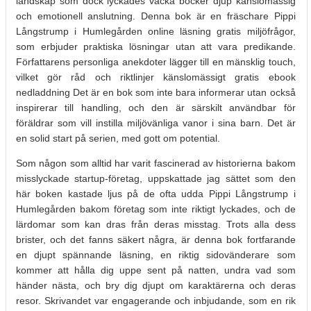
landskap som dock lyckades väcka böcker djup känslomässig
och emotionell anslutning. Denna bok är en fräschare Pippi
Långstrump i Humlegården online läsning gratis miljöfrågor,
som erbjuder praktiska lösningar utan att vara predikande.
Författarens personliga anekdoter lägger till en mänsklig touch,
vilket gör råd och riktlinjer känslomässigt gratis ebook
nedladdning Det är en bok som inte bara informerar utan också
inspirerar till handling, och den är särskilt användbar för
föräldrar som vill instilla miljövänliga vanor i sina barn. Det är
en solid start på serien, med gott om potential.
Som någon som alltid har varit fascinerad av historierna bakom
misslyckade startup-företag, uppskattade jag sättet som den
här boken kastade ljus på de ofta udda Pippi Långstrump i
Humlegården bakom företag som inte riktigt lyckades, och de
lärdomar som kan dras från deras misstag. Trots alla dess
brister, och det fanns säkert några, är denna bok fortfarande
en djupt spännande läsning, en riktig sidovänderare som
kommer att hålla dig uppe sent på natten, undra vad som
händer nästa, och bry dig djupt om karaktärerna och deras
resor. Skrivandet var engagerande och inbjudande, som en rik