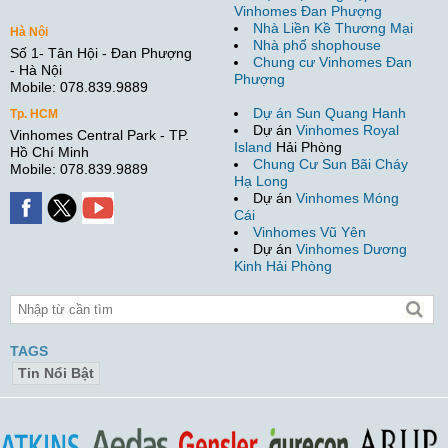
Vinhomes Đan Phượng
Nhà Liền Kề Thương Mại
Hà Nội
Nhà phố shophouse
Số 1- Tân Hội - Đan Phượng
Chung cư Vinhomes Đan
- Hà Nội
Phượng
Mobile: 078.839.9889
Dự án Sun Quang Hanh
Tp. HCM
Dự án
Vinhomes Royal
Vinhomes Central Park - TP.
Island
Hải Phòng
Hồ Chí Minh
Chung Cư Sun Bãi Cháy
Mobile: 078.839.9889
Hạ Long
Dự án
Vinhomes Móng
Cái
Vinhomes Vũ Yên
Dự án
Vinhomes Dương
Kinh Hải Phòng
TAGS
Tin Nổi Bật