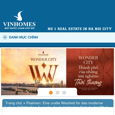
DANH MỤC CHÍNH
Trang chủ
»
Psalmen: Eine uralte Weisheit für das moderne
Leben: Vollständige Ausgabe der beliebtesten Gebete der Bibel
mit 30 spirituellen Journaling-Impulsen für Reflexion und