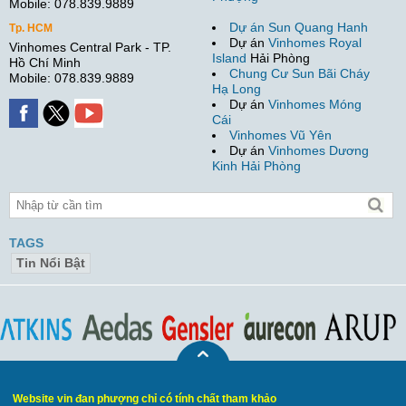
Mobile: 078.839.9889
Dự án Sun Quang Hanh
Tp. HCM
Dự án
Vinhomes Royal
Vinhomes Central Park - TP.
Island
Hải Phòng
Hồ Chí Minh
Chung Cư Sun Bãi Cháy
Mobile: 078.839.9889
Hạ Long
Dự án
Vinhomes Móng
Cái
Vinhomes Vũ Yên
Dự án
Vinhomes Dương
Kinh Hải Phòng
TAGS
Tin Nổi Bật
Website vin đan phượng chỉ có tính chất tham khảo