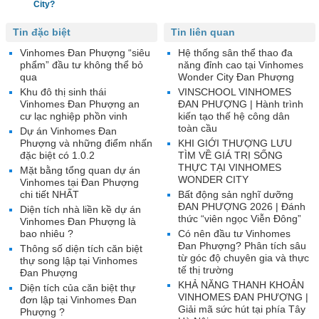
City?
Tin đặc biệt
Tin liên quan
Vinhomes Đan Phượng “siêu
Hệ thống sân thể thao đa
phẩm” đầu tư không thể bỏ
năng đỉnh cao tại Vinhomes
qua
Wonder City Đan Phượng
Khu đô thị sinh thái
VINSCHOOL VINHOMES
Vinhomes Đan Phượng an
ĐAN PHƯỢNG | Hành trình
cư lạc nghiệp phồn vinh
kiến tạo thế hệ công dân
toàn cầu
Dự án Vinhomes Đan
Phượng và những điểm nhấn
KHI GIỚI THƯỢNG LƯU
đặc biệt có 1.0.2
TÌM VỀ GIÁ TRỊ SỐNG
THỰC TẠI VINHOMES
Mặt bằng tổng quan dự án
WONDER CITY
Vinhomes tại Đan Phượng
chi tiết NHẤT
Bất động sản nghĩ dưỡng
ĐAN PHƯỢNG 2026 | Đánh
Diện tích nhà liền kề dự án
thức “viên ngọc Viễn Đông”
Vinhomes Đan Phượng là
bao nhiêu ?
Có nên đầu tư Vinhomes
Đan Phượng? Phân tích sâu
Thông số diện tích căn biệt
từ góc độ chuyên gia và thực
thự song lập tại Vinhomes
tế thị trường
Đan Phượng
KHẢ NĂNG THANH KHOẢN
Diện tích của căn biệt thự
VINHOMES ĐAN PHƯỢNG |
đơn lập tại Vinhomes Đan
Giải mã sức hút tại phía Tây
Phượng ?