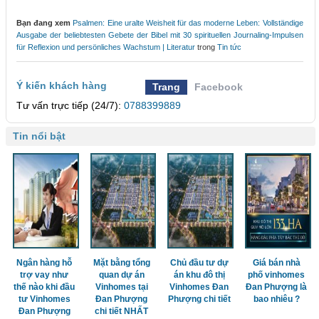
Bạn đang xem
Psalmen: Eine uralte Weisheit für das moderne Leben: Vollständige
Ausgabe der beliebtesten Gebete der Bibel mit 30 spirituellen Journaling-Impulsen
für Reflexion und persönliches Wachstum | Literatur
trong
Tin tức
Ý kiến khách hàng
Trang
Facebook
Tư vấn trực tiếp (24/7):
0788399889
Tin nổi bật
Ngân hàng hỗ
Mặt bằng tổng
Chủ đầu tư dự
Giá bán nhà
trợ vay như
quan dự án
án khu đô thị
phố vinhomes
thế nào khi đầu
Vinhomes tại
Vinhomes Đan
Đan Phượng là
tư Vinhomes
Đan Phượng
Phượng chi tiết
bao nhiêu ?
Đan Phượng
chi tiết NHẤT