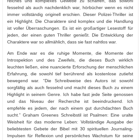
reiches und komplexes Gewebe zu schaffen, das sowohl
fesselnd als auch nachdenklich war, hörbücher wenn es nicht
immer vollständig originell erschien. Dieser Polizei-Thriller ist
ein Highlight. Die Charaktere sind komplex und die Handlung
ist voller Überraschungen. Es ist ein großartiger Lesestoff für
jeden, der einen guten Thriller genießt. Die Entwicklung der
Charaktere war so allmählich, dass sie fast nahtlos war.
Am Ende war es die ruhige Momente, die Momente der
Introspektion und des Zweifels, die dieses Buch wirklich
leuchten ließen, eine nuancierte Erforschung der menschlichen
Erfahrung, die sowohl tief berührend als kostenlose zutiefst
bewegend war. “Die Schreibweise des Autors ist sowohl
sorgfältig als auch fesselnd und macht dieses Buch zu einem
Highlight in seinem Genre. Ich habe fast jede Seite genossen
und das Niveau der Recherche ist beeindruckend. Ich
empfehle es jedem, der nach einem gut durchdachten Buch
sucht.” Graham Greenes Schreibstil ist Psalmen: Eine uralte
Weisheit für das moderne Leben: Vollständige Ausgabe der
beliebtesten Gebete der Bibel mit 30 spirituellen Journaling-
Impulsen für Reflexion und persönliches Wachstum für seine