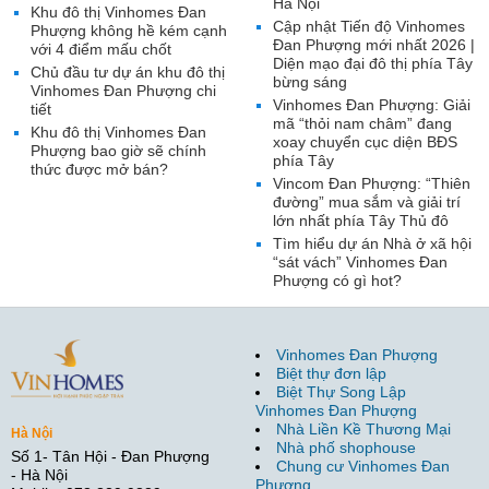
Hà Nội
Khu đô thị Vinhomes Đan
Cập nhật Tiến độ Vinhomes
Phượng không hề kém cạnh
Đan Phượng mới nhất 2026 |
với 4 điểm mấu chốt
Diện mạo đại đô thị phía Tây
Chủ đầu tư dự án khu đô thị
bừng sáng
Vinhomes Đan Phượng chi
Vinhomes Đan Phượng: Giải
tiết
mã “thỏi nam châm” đang
Khu đô thị Vinhomes Đan
xoay chuyển cục diện BĐS
Phượng bao giờ sẽ chính
phía Tây
thức được mở bán?
Vincom Đan Phượng: “Thiên
đường” mua sắm và giải trí
lớn nhất phía Tây Thủ đô
Tìm hiểu dự án Nhà ở xã hội
“sát vách” Vinhomes Đan
Phượng có gì hot?
Vinhomes Đan Phượng
Biệt thự đơn lập
Biệt Thự Song Lập
Vinhomes Đan Phượng
Nhà Liền Kề Thương Mại
Hà Nội
Nhà phố shophouse
Số 1- Tân Hội - Đan Phượng
Chung cư Vinhomes Đan
- Hà Nội
Phượng