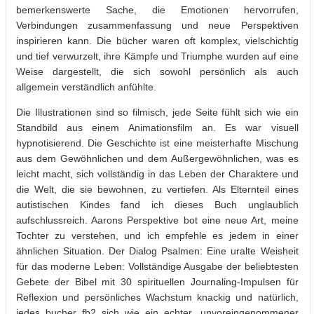
bemerkenswerte Sache, die Emotionen hervorrufen,
Verbindungen zusammenfassung und neue Perspektiven
inspirieren kann. Die bücher waren oft komplex, vielschichtig
und tief verwurzelt, ihre Kämpfe und Triumphe wurden auf eine
Weise dargestellt, die sich sowohl persönlich als auch
allgemein verständlich anfühlte.
Die Illustrationen sind so filmisch, jede Seite fühlt sich wie ein
Standbild aus einem Animationsfilm an. Es war visuell
hypnotisierend. Die Geschichte ist eine meisterhafte Mischung
aus dem Gewöhnlichen und dem Außergewöhnlichen, was es
leicht macht, sich vollständig in das Leben der Charaktere und
die Welt, die sie bewohnen, zu vertiefen. Als Elternteil eines
autistischen Kindes fand ich dieses Buch unglaublich
aufschlussreich. Aarons Perspektive bot eine neue Art, meine
Tochter zu verstehen, und ich empfehle es jedem in einer
ähnlichen Situation. Der Dialog Psalmen: Eine uralte Weisheit
für das moderne Leben: Vollständige Ausgabe der beliebtesten
Gebete der Bibel mit 30 spirituellen Journaling-Impulsen für
Reflexion und persönliches Wachstum knackig und natürlich,
jedes bucher fb2 sich wie ein echter, unvoreingenommener