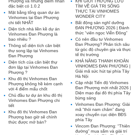
Phượng và những điểm nhấn
KHI GIỚI THƯỢNG LƯU
đặc biệt có 1.0.2
TÌM VỀ GIÁ TRỊ SỐNG
THỰC TẠI VINHOMES
Mặt bằng tổng quan dự án
WONDER CITY
Vinhomes tại Đan Phượng
chi tiết NHẤT
Bất động sản nghĩ dưỡng
ĐAN PHƯỢNG 2026 | Đánh
Diện tích nhà liền kề dự án
thức “viên ngọc Viễn Đông”
Vinhomes Đan Phượng là
bao nhiêu ?
Có nên đầu tư Vinhomes
Đan Phượng? Phân tích sâu
Thông số diện tích căn biệt
từ góc độ chuyên gia và thực
thự song lập tại Vinhomes
tế thị trường
Đan Phượng
KHẢ NĂNG THANH KHOẢN
Diện tích của căn biệt thự
VINHOMES ĐAN PHƯỢNG |
đơn lập tại Vinhomes Đan
Giải mã sức hút tại phía Tây
Phượng ?
Hà Nội
Khu đô thị Vinhomes Đan
Cập nhật Tiến độ Vinhomes
Phượng không hề kém cạnh
Đan Phượng mới nhất 2026 |
với 4 điểm mấu chốt
Diện mạo đại đô thị phía Tây
Chủ đầu tư dự án khu đô thị
bừng sáng
Vinhomes Đan Phượng chi
Vinhomes Đan Phượng: Giải
tiết
mã “thỏi nam châm” đang
Khu đô thị Vinhomes Đan
xoay chuyển cục diện BĐS
Phượng bao giờ sẽ chính
phía Tây
thức được mở bán?
Vincom Đan Phượng: “Thiên
đường” mua sắm và giải trí