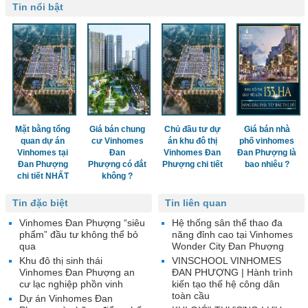
Tin nổi bật
Mặt bằng tổng
Giá bán chung
Chủ đầu tư dự
Giá bán nhà
quan dự án
cư Vinhomes
án khu đô thị
phố vinhomes
Vinhomes tại
Đan
Vinhomes Đan
Đan Phượng là
Đan Phượng
Phượng có đắt
Phượng chi tiết
bao nhiêu ?
chi tiết NHẤT
không ?
Tin đặc biệt
Tin liên quan
Vinhomes Đan Phượng “siêu
Hệ thống sân thể thao đa
phẩm” đầu tư không thể bỏ
năng đỉnh cao tại Vinhomes
qua
Wonder City Đan Phượng
Khu đô thị sinh thái
VINSCHOOL VINHOMES
Vinhomes Đan Phượng an
ĐAN PHƯỢNG | Hành trình
cư lạc nghiệp phồn vinh
kiến tạo thế hệ công dân
toàn cầu
Dự án Vinhomes Đan