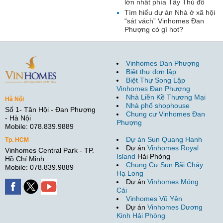
lớn nhất phía Tây Thủ đô
Tìm hiểu dự án Nhà ở xã hội
“sát vách” Vinhomes Đan
Phượng có gì hot?
Vinhomes Đan Phượng
Biệt thự đơn lập
Biệt Thự Song Lập
Vinhomes Đan Phượng
Nhà Liền Kề Thương Mại
Hà Nội
Nhà phố shophouse
Số 1- Tân Hội - Đan Phượng
Chung cư Vinhomes Đan
- Hà Nội
Phượng
Mobile: 078.839.9889
Dự án Sun Quang Hanh
Tp. HCM
Dự án
Vinhomes Royal
Vinhomes Central Park - TP.
Island
Hải Phòng
Hồ Chí Minh
Chung Cư Sun Bãi Cháy
Mobile: 078.839.9889
Hạ Long
Dự án
Vinhomes Móng
Cái
Vinhomes Vũ Yên
Dự án
Vinhomes Dương
Kinh Hải Phòng