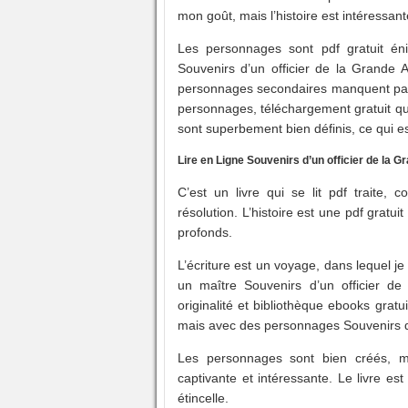
mon goût, mais l’histoire est intéressan
Les personnages sont pdf gratuit é
Souvenirs d’un officier de la Grande Ar
personnages secondaires manquent parfois
personnages, téléchargement gratuit qu
sont superbement bien définis, ce qui 
Lire en Ligne Souvenirs d’un officier de la 
C’est un livre qui se lit pdf traite,
résolution. L’histoire est une pdf gra
profonds.
L’écriture est un voyage, dans lequel j
un maître Souvenirs d’un officier d
originalité et bibliothèque ebooks gratu
mais avec des personnages Souvenirs d’
Les personnages sont bien créés, ma
captivante et intéressante. Le livre es
étincelle.