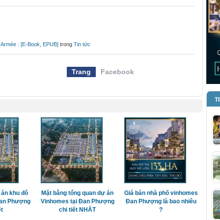
e Armée : [E-Book, EPUB]
trong
Tin tức
Trang
Facebook
T
 án khu đô
Mặt bằng tổng quan dự án
Giá bán nhà phố vinhomes
Đan Phượng
Vinhomes tại Đan Phượng
Đan Phượng là bao nhiêu
ết
chi tiết NHẤT
?