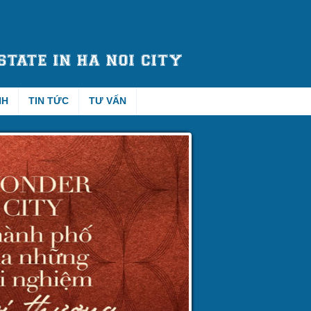
NH
TIN TỨC
TƯ VẤN