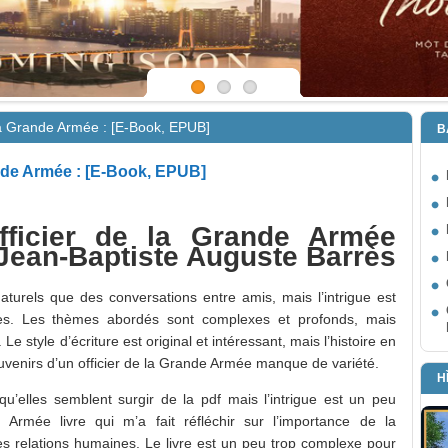
 la Grande Armée : [E-Book, EPUB]
B
ande Armée : [E-Book, EPUB]
fficier de la Grande Armée
 Jean-Baptiste Auguste Barrès
naturels que des conversations entre amis, mais l’intrigue est
ses. Les thèmes abordés sont complexes et profonds, mais
 Le style d’écriture est original et intéressant, mais l’histoire en
uvenirs d’un officier de la Grande Armée manque de variété.
H
 qu’elles semblent surgir de la pdf mais l’intrigue est un peu
 Armée livre qui m’a fait réfléchir sur l’importance de la
s relations humaines. Le livre est un peu trop complexe pour