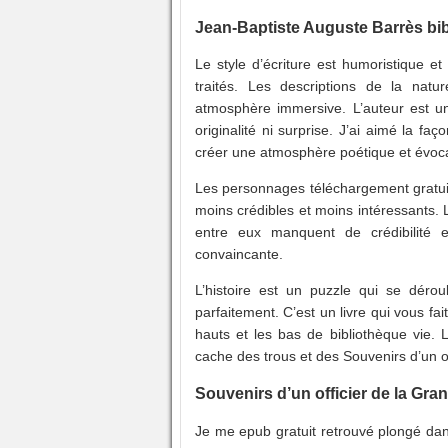
Jean-Baptiste Auguste Barrès bi
Le style d’écriture est humoristique e
traités. Les descriptions de la natu
atmosphère immersive. L’auteur est un 
originalité ni surprise. J’ai aimé la fa
créer une atmosphère poétique et évoca
Les personnages téléchargement gratuit 
moins crédibles et moins intéressants. 
entre eux manquent de crédibilité e
convaincante.
L’histoire est un puzzle qui se dérou
parfaitement. C’est un livre qui vous f
hauts et les bas de bibliothèque vie. 
cache des trous et des Souvenirs d’un o
Souvenirs d’un officier de la Gr
Je me epub gratuit retrouvé plongé dan