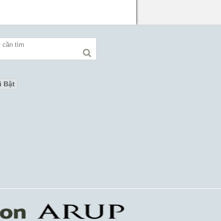
i Bật