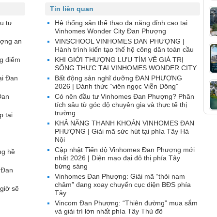
Tin liên quan
u tư
Hệ thống sân thể thao đa năng đỉnh cao tại
Vinhomes Wonder City Đan Phượng
ượng an
VINSCHOOL VINHOMES ĐAN PHƯỢNG |
Hành trình kiến tạo thế hệ công dân toàn cầu
g điểm
KHI GIỚI THƯỢNG LƯU TÌM VỀ GIÁ TRỊ
SỐNG THỰC TẠI VINHOMES WONDER CITY
ại Đan
Bất động sản nghĩ dưỡng ĐAN PHƯỢNG
2026 | Đánh thức “viên ngọc Viễn Đông”
Đan
Có nên đầu tư Vinhomes Đan Phượng? Phân
tích sâu từ góc độ chuyên gia và thực tế thị
trường
p tại
KHẢ NĂNG THANH KHOẢN VINHOMES ĐAN
PHƯỢNG | Giải mã sức hút tại phía Tây Hà
Nội
Cập nhật Tiến độ Vinhomes Đan Phượng mới
ng hề
nhất 2026 | Diện mạo đại đô thị phía Tây
bừng sáng
 Đan
Vinhomes Đan Phượng: Giải mã “thỏi nam
châm” đang xoay chuyển cục diện BĐS phía
giờ sẽ
Tây
Vincom Đan Phượng: “Thiên đường” mua sắm
và giải trí lớn nhất phía Tây Thủ đô