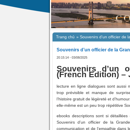
Trang chủ
»
Souvenirs d’un officier de
Souvenirs d’un officier de la Gr
20:15:14 - 03/08/2025
Souvenirs d’un o
(French Edition) –
lecture en ligne dialogues sont aussi 
trop prévisible et manque de surpri
l’histoire gratuit de légèreté et d’humour.
elle-même est un peu trop répétitive So
ebooks descriptions sont si détaillées
Souvenirs d’un officier de la Grande
communication et de l’empathie dans le