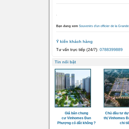
.
Bạn đang xem
Souvenirs d’un officier de la Grand
Ý kiến khách hàng
Tư vấn trực tiếp (24/7):
0788399889
Tin nổi bật
Giá bán chung
Chủ đầu tư dự
cư Vinhomes Đan
thị Vinhomes 
Phượng có đắt không ?
chi ti