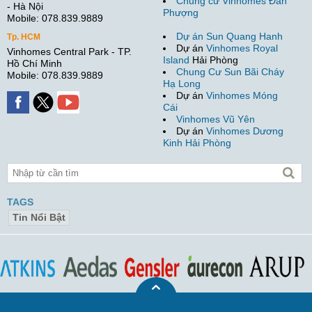
Chung cư Vinhomes Đan
- Hà Nội
Phượng
Mobile: 078.839.9889
Dự án Sun Quang Hanh
Tp. HCM
Dự án
Vinhomes Royal
Vinhomes Central Park - TP.
Island
Hải Phòng
Hồ Chí Minh
Chung Cư Sun Bãi Cháy
Mobile: 078.839.9889
Hạ Long
Dự án
Vinhomes Móng
Cái
Vinhomes Vũ Yên
Dự án
Vinhomes Dương
Kinh Hải Phòng
TAGS
Tin Nổi Bật