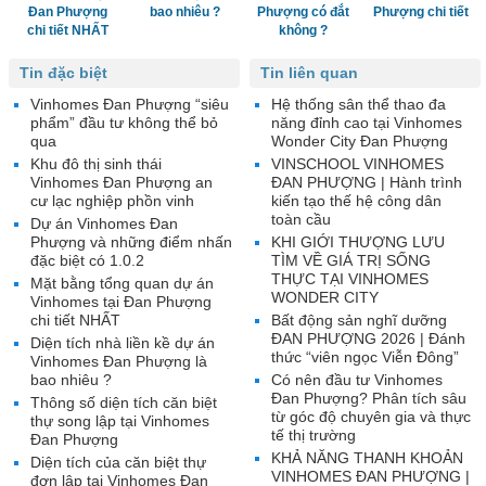
Đan Phượng
bao nhiêu ?
Phượng có đắt
Phượng chi tiết
chi tiết NHẤT
không ?
Tin đặc biệt
Tin liên quan
Vinhomes Đan Phượng “siêu
Hệ thống sân thể thao đa
phẩm” đầu tư không thể bỏ
năng đỉnh cao tại Vinhomes
qua
Wonder City Đan Phượng
Khu đô thị sinh thái
VINSCHOOL VINHOMES
Vinhomes Đan Phượng an
ĐAN PHƯỢNG | Hành trình
cư lạc nghiệp phồn vinh
kiến tạo thế hệ công dân
toàn cầu
Dự án Vinhomes Đan
Phượng và những điểm nhấn
KHI GIỚI THƯỢNG LƯU
đặc biệt có 1.0.2
TÌM VỀ GIÁ TRỊ SỐNG
THỰC TẠI VINHOMES
Mặt bằng tổng quan dự án
WONDER CITY
Vinhomes tại Đan Phượng
chi tiết NHẤT
Bất động sản nghĩ dưỡng
ĐAN PHƯỢNG 2026 | Đánh
Diện tích nhà liền kề dự án
thức “viên ngọc Viễn Đông”
Vinhomes Đan Phượng là
bao nhiêu ?
Có nên đầu tư Vinhomes
Đan Phượng? Phân tích sâu
Thông số diện tích căn biệt
từ góc độ chuyên gia và thực
thự song lập tại Vinhomes
tế thị trường
Đan Phượng
KHẢ NĂNG THANH KHOẢN
Diện tích của căn biệt thự
VINHOMES ĐAN PHƯỢNG |
đơn lập tại Vinhomes Đan