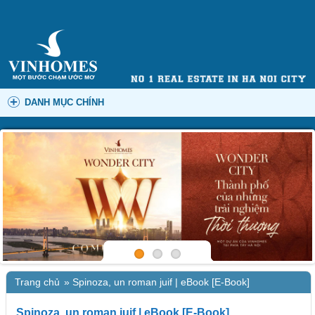
DANH MỤC CHÍNH
Trang chủ
»
Spinoza, un roman juif | eBook [E-Book]
Spinoza, un roman juif | eBook [E-Book]