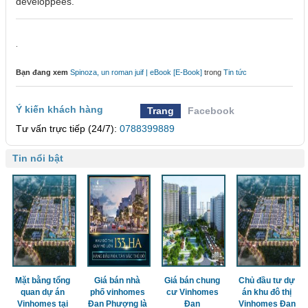
développées.
.
Bạn đang xem
Spinoza, un roman juif | eBook [E-Book]
trong
Tin tức
Ý kiến khách hàng
Trang
Facebook
Tư vấn trực tiếp (24/7):
0788399889
Tin nổi bật
Mặt bằng tổng
Giá bán nhà
Giá bán chung
Chủ đầu tư dự
quan dự án
phố vinhomes
cư Vinhomes
án khu đô thị
Vinhomes tại
Đan Phượng là
Đan
Vinhomes Đan