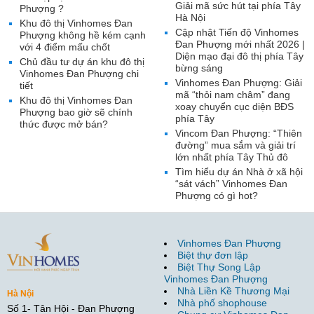
Giải mã sức hút tại phía Tây
Phượng ?
Hà Nội
Khu đô thị Vinhomes Đan
Cập nhật Tiến độ Vinhomes
Phượng không hề kém cạnh
Đan Phượng mới nhất 2026 |
với 4 điểm mấu chốt
Diện mạo đại đô thị phía Tây
Chủ đầu tư dự án khu đô thị
bừng sáng
Vinhomes Đan Phượng chi
Vinhomes Đan Phượng: Giải
tiết
mã “thỏi nam châm” đang
Khu đô thị Vinhomes Đan
xoay chuyển cục diện BĐS
Phượng bao giờ sẽ chính
phía Tây
thức được mở bán?
Vincom Đan Phượng: “Thiên
đường” mua sắm và giải trí
lớn nhất phía Tây Thủ đô
Tìm hiểu dự án Nhà ở xã hội
“sát vách” Vinhomes Đan
Phượng có gì hot?
Vinhomes Đan Phượng
Biệt thự đơn lập
Biệt Thự Song Lập
Vinhomes Đan Phượng
Nhà Liền Kề Thương Mại
Hà Nội
Nhà phố shophouse
Số 1- Tân Hội - Đan Phượng