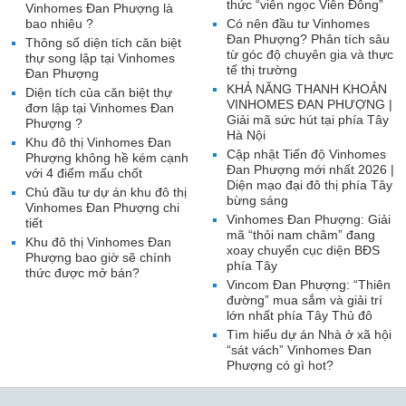
thức “viên ngọc Viễn Đông”
Vinhomes Đan Phượng là
bao nhiêu ?
Có nên đầu tư Vinhomes
Đan Phượng? Phân tích sâu
Thông số diện tích căn biệt
từ góc độ chuyên gia và thực
thự song lập tại Vinhomes
tế thị trường
Đan Phượng
KHẢ NĂNG THANH KHOẢN
Diện tích của căn biệt thự
VINHOMES ĐAN PHƯỢNG |
đơn lập tại Vinhomes Đan
Giải mã sức hút tại phía Tây
Phượng ?
Hà Nội
Khu đô thị Vinhomes Đan
Cập nhật Tiến độ Vinhomes
Phượng không hề kém cạnh
Đan Phượng mới nhất 2026 |
với 4 điểm mấu chốt
Diện mạo đại đô thị phía Tây
Chủ đầu tư dự án khu đô thị
bừng sáng
Vinhomes Đan Phượng chi
Vinhomes Đan Phượng: Giải
tiết
mã “thỏi nam châm” đang
Khu đô thị Vinhomes Đan
xoay chuyển cục diện BĐS
Phượng bao giờ sẽ chính
phía Tây
thức được mở bán?
Vincom Đan Phượng: “Thiên
đường” mua sắm và giải trí
lớn nhất phía Tây Thủ đô
Tìm hiểu dự án Nhà ở xã hội
“sát vách” Vinhomes Đan
Phượng có gì hot?