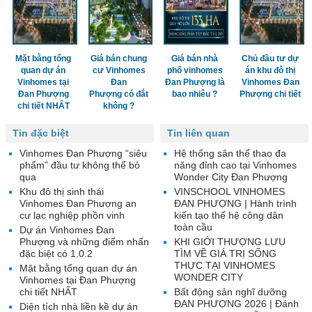
Mặt bằng tổng
Giá bán chung
Giá bán nhà
Chủ đầu tư dự
quan dự án
cư Vinhomes
phố vinhomes
án khu đô thị
Vinhomes tại
Đan
Đan Phượng là
Vinhomes Đan
Đan Phượng
Phượng có đắt
bao nhiêu ?
Phượng chi tiết
chi tiết NHẤT
không ?
Tin đặc biệt
Tin liên quan
Vinhomes Đan Phượng “siêu
Hệ thống sân thể thao đa
phẩm” đầu tư không thể bỏ
năng đỉnh cao tại Vinhomes
qua
Wonder City Đan Phượng
Khu đô thị sinh thái
VINSCHOOL VINHOMES
Vinhomes Đan Phượng an
ĐAN PHƯỢNG | Hành trình
cư lạc nghiệp phồn vinh
kiến tạo thế hệ công dân
toàn cầu
Dự án Vinhomes Đan
Phượng và những điểm nhấn
KHI GIỚI THƯỢNG LƯU
đặc biệt có 1.0.2
TÌM VỀ GIÁ TRỊ SỐNG
THỰC TẠI VINHOMES
Mặt bằng tổng quan dự án
WONDER CITY
Vinhomes tại Đan Phượng
chi tiết NHẤT
Bất động sản nghĩ dưỡng
ĐAN PHƯỢNG 2026 | Đánh
Diện tích nhà liền kề dự án