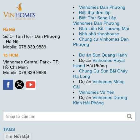
Vinhomes Đan Phượng
Biệt thự đơn lập
Biệt Thự Song Lập
Vinhomes Đan Phượng
Nhà Liền Kề Thương Mại
Hà Nội
Nhà phố shophouse
Số 1- Tân Hội - Đan Phượng
Chung cư Vinhomes Đan
- Hà Nội
Phượng
Mobile: 078.839.9889
Dự án Sun Quang Hanh
Tp. HCM
Dự án
Vinhomes Royal
Vinhomes Central Park - TP.
Island
Hải Phòng
Hồ Chí Minh
Chung Cư Sun Bãi Cháy
Mobile: 078.839.9889
Hạ Long
Dự án
Vinhomes Móng
Cái
Vinhomes Vũ Yên
Dự án
Vinhomes Dương
Kinh Hải Phòng
TAGS
Tin Nổi Bật