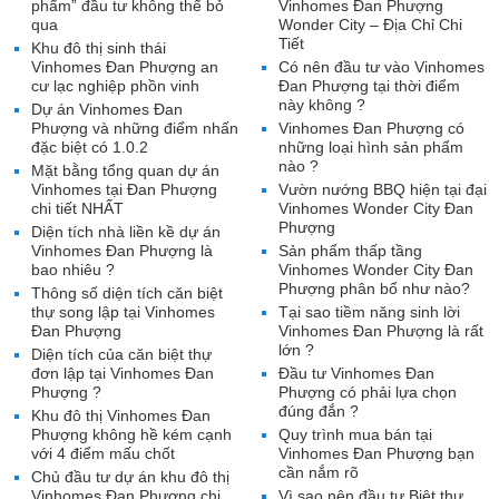
phẩm” đầu tư không thể bỏ
Vinhomes Đan Phượng
qua
Wonder City – Địa Chỉ Chi
Tiết
Khu đô thị sinh thái
Vinhomes Đan Phượng an
Có nên đầu tư vào Vinhomes
cư lạc nghiệp phồn vinh
Đan Phượng tại thời điểm
này không ?
Dự án Vinhomes Đan
Phượng và những điểm nhấn
Vinhomes Đan Phượng có
đặc biệt có 1.0.2
những loại hình sản phẩm
nào ?
Mặt bằng tổng quan dự án
Vinhomes tại Đan Phượng
Vườn nướng BBQ hiện tại đại
chi tiết NHẤT
Vinhomes Wonder City Đan
Phượng
Diện tích nhà liền kề dự án
Vinhomes Đan Phượng là
Sản phẩm thấp tầng
bao nhiêu ?
Vinhomes Wonder City Đan
Phượng phân bổ như nào?
Thông số diện tích căn biệt
thự song lập tại Vinhomes
Tại sao tiềm năng sinh lời
Đan Phượng
Vinhomes Đan Phượng là rất
lớn ?
Diện tích của căn biệt thự
đơn lập tại Vinhomes Đan
Đầu tư Vinhomes Đan
Phượng ?
Phượng có phải lựa chọn
đúng đắn ?
Khu đô thị Vinhomes Đan
Phượng không hề kém cạnh
Quy trình mua bán tại
với 4 điểm mấu chốt
Vinhomes Đan Phượng bạn
cần nắm rõ
Chủ đầu tư dự án khu đô thị
Vinhomes Đan Phượng chi
Vì sao nên đầu tư Biệt thự