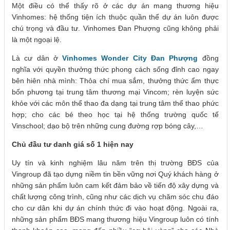
Một điều có thể thấy rõ ở các dự án mang thương hiệu
Vinhomes: hệ thống tiện ích thuộc quần thể dự án luôn được
chú trọng và đầu tư. Vinhomes Đan Phượng cũng không phải
là một ngoại lệ.
Là cư dân ở
Vinhomes Wonder City Đan Phượng
đồng
nghĩa với quyền thưởng thức phong cách sống đỉnh cao ngay
bên hiên nhà mình: Thỏa chí mua sắm, thưởng thức ẩm thực
bốn phương tại trung tâm thương mại Vincom; rèn luyện sức
khỏe với các môn thể thao đa dạng tại trung tâm thể thao phức
hợp; cho các bé theo học tại hệ thống trường quốc tế
Vinschool; dạo bộ trên những cung đường rợp bóng cây,…
Chủ đầu tư danh giá số 1 hiện nay
Uy tín và kinh nghiệm lâu năm trên thị trường BĐS của
Vingroup đã tạo dựng niềm tin bền vững nơi Quý khách hàng ở
những sản phẩm luôn cam kết đảm bảo về tiến độ xây dựng và
chất lượng công trình, cũng như các dịch vụ chăm sóc chu đáo
cho cư dân khi dự án chính thức đi vào hoạt động. Ngoài ra,
những sản phẩm BĐS mang thương hiệu Vingroup luôn có tính