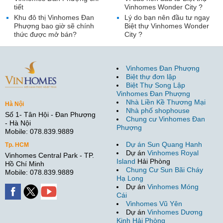
tiết
Vinhomes Wonder City ?
Khu đô thị Vinhomes Đan
Lý do bạn nên đầu tư ngay
Phượng bao giờ sẽ chính
Biệt thự Vinhomes Wonder
thức được mở bán?
City ?
Vinhomes Đan Phượng
Biệt thự đơn lập
Biệt Thự Song Lập
Vinhomes Đan Phượng
Nhà Liền Kề Thương Mại
Hà Nội
Nhà phố shophouse
Số 1- Tân Hội - Đan Phượng
Chung cư Vinhomes Đan
- Hà Nội
Phượng
Mobile: 078.839.9889
Dự án Sun Quang Hanh
Tp. HCM
Dự án
Vinhomes Royal
Vinhomes Central Park - TP.
Island
Hải Phòng
Hồ Chí Minh
Chung Cư Sun Bãi Cháy
Mobile: 078.839.9889
Hạ Long
Dự án
Vinhomes Móng
Cái
Vinhomes Vũ Yên
Dự án
Vinhomes Dương
Kinh Hải Phòng