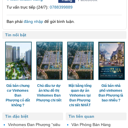
Tư vấn trực tiếp (24/7):
0788399889
Bạn phải
đăng nhập
để gửi bình luận.
Tin nổi bật
Giá bán chung
Chủ đầu tư dự
Mặt bằng tổng
Giá bán nhà
cư Vinhomes
án khu đô thị
quan dự án
phố vinhomes
Đan
Vinhomes Đan
Vinhomes tại
Đan Phượng là
Phượng có đắt
Phượng chi tiết
Đan Phượng
bao nhiêu ?
không ?
chi tiết NHẤT
Tin đặc biệt
Tin liên quan
Vinhomes Đan Phượng “siêu
Văn Phòng Bán Hàng