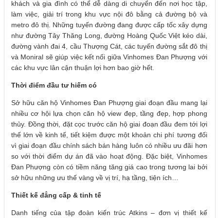
khách và gia đình có thể dễ dàng di chuyển đến nơi học tập,
làm việc, giải trí trong khu vực nội đô bằng cả đường bộ và
metro đô thị. Những tuyến đường đang được cấp tốc xây dựng
như đường Tây Thăng Long, đường Hoàng Quốc Việt kéo dài,
đường vành đai 4, cầu Thượng Cát, các tuyến đường sắt đô thị
và Moniral sẽ giúp việc kết nối giữa Vinhomes Đan Phượng với
các khu vực lân cận thuận lợi hơn bao giờ hết.
Thời điểm đầu tư hiếm có
Sở hữu căn hộ Vinhomes Đan Phượng giai đoạn đầu mang lại
nhiều cơ hội lựa chọn căn hộ view đẹp, tầng đẹp, hợp phong
thủy. Đồng thời, đặt cọc trước căn hộ giai đoạn đầu đem tới lợi
thế lớn về kinh tế, tiết kiệm được một khoản chi phí tương đối
vì giai đoạn đầu chính sách bán hàng luôn có nhiều ưu đãi hơn
so với thời điểm dự án đã vào hoạt động. Đặc biệt, Vinhomes
Đan Phượng còn có tiềm năng tăng giá cao trong tương lai bởi
sở hữu những ưu thế vàng về vị trí, hạ tầng, tiện ích…
Thiết kế đẳng cấp & tinh tế
Danh tiếng của tập đoàn kiến trúc Atkins – đơn vị thiết kế