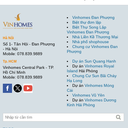
Vinhomes Đan Phượng
Biệt thự đơn lập
Biệt Thự Song Lập
Vinhomes Đan Phượng
Nhà Liền Kề Thương Mại
Hà Nội
Nhà phố shophouse
Số 1- Tân Hội - Đan Phượng
Chung cư Vinhomes Đan
- Hà Nội
Phượng
Mobile: 078.839.9889
Dự án Sun Quang Hanh
Tp. HCM
Dự án
Vinhomes Royal
Vinhomes Central Park - TP.
Island
Hải Phòng
Hồ Chí Minh
Chung Cư Sun Bãi Cháy
Mobile: 078.839.9889
Hạ Long
Dự án
Vinhomes Móng
Cái
Vinhomes Vũ Yên
Dự án
Vinhomes Dương
Kinh Hải Phòng