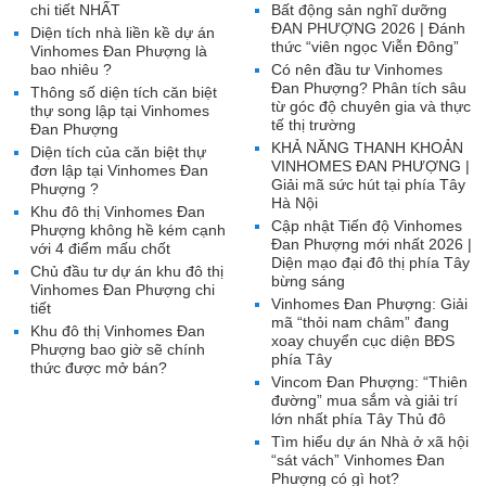
chi tiết NHẤT
Bất động sản nghĩ dưỡng
ĐAN PHƯỢNG 2026 | Đánh
Diện tích nhà liền kề dự án
thức “viên ngọc Viễn Đông”
Vinhomes Đan Phượng là
bao nhiêu ?
Có nên đầu tư Vinhomes
Đan Phượng? Phân tích sâu
Thông số diện tích căn biệt
từ góc độ chuyên gia và thực
thự song lập tại Vinhomes
tế thị trường
Đan Phượng
KHẢ NĂNG THANH KHOẢN
Diện tích của căn biệt thự
VINHOMES ĐAN PHƯỢNG |
đơn lập tại Vinhomes Đan
Giải mã sức hút tại phía Tây
Phượng ?
Hà Nội
Khu đô thị Vinhomes Đan
Cập nhật Tiến độ Vinhomes
Phượng không hề kém cạnh
Đan Phượng mới nhất 2026 |
với 4 điểm mấu chốt
Diện mạo đại đô thị phía Tây
Chủ đầu tư dự án khu đô thị
bừng sáng
Vinhomes Đan Phượng chi
Vinhomes Đan Phượng: Giải
tiết
mã “thỏi nam châm” đang
Khu đô thị Vinhomes Đan
xoay chuyển cục diện BĐS
Phượng bao giờ sẽ chính
phía Tây
thức được mở bán?
Vincom Đan Phượng: “Thiên
đường” mua sắm và giải trí
lớn nhất phía Tây Thủ đô
Tìm hiểu dự án Nhà ở xã hội
“sát vách” Vinhomes Đan
Phượng có gì hot?