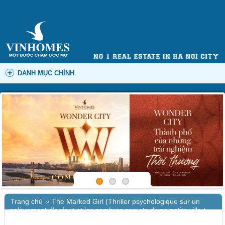
DANH MỤC CHÍNH
Trang chủ
»
The Marked Girl (Thriller psychologique sur un
enlèvement d’enfant et les sombres secrets d’une petite ville t.
83) – (EPUB)