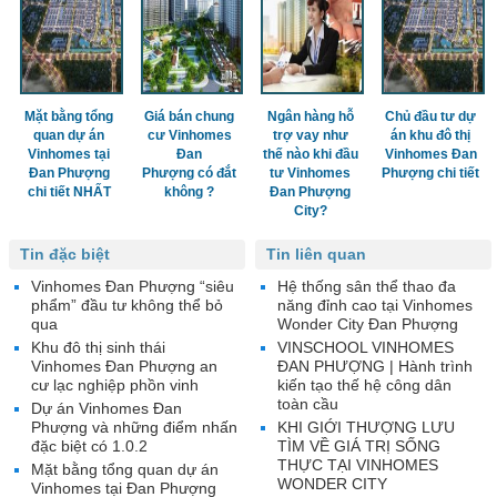
Mặt bằng tổng
Giá bán chung
Ngân hàng hỗ
Chủ đầu tư dự
quan dự án
cư Vinhomes
trợ vay như
án khu đô thị
Vinhomes tại
Đan
thế nào khi đầu
Vinhomes Đan
Đan Phượng
Phượng có đắt
tư Vinhomes
Phượng chi tiết
chi tiết NHẤT
không ?
Đan Phượng
City?
Tin đặc biệt
Tin liên quan
Vinhomes Đan Phượng “siêu
Hệ thống sân thể thao đa
phẩm” đầu tư không thể bỏ
năng đỉnh cao tại Vinhomes
qua
Wonder City Đan Phượng
Khu đô thị sinh thái
VINSCHOOL VINHOMES
Vinhomes Đan Phượng an
ĐAN PHƯỢNG | Hành trình
cư lạc nghiệp phồn vinh
kiến tạo thế hệ công dân
toàn cầu
Dự án Vinhomes Đan
Phượng và những điểm nhấn
KHI GIỚI THƯỢNG LƯU
đặc biệt có 1.0.2
TÌM VỀ GIÁ TRỊ SỐNG
THỰC TẠI VINHOMES
Mặt bằng tổng quan dự án
WONDER CITY
Vinhomes tại Đan Phượng