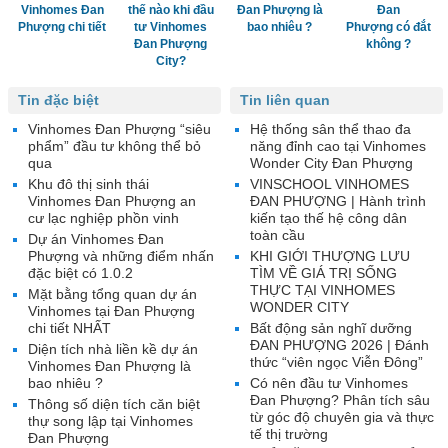
Vinhomes Đan
thế nào khi đầu
Đan Phượng là
Đan
Phượng chi tiết
tư Vinhomes
bao nhiêu ?
Phượng có đắt
Đan Phượng
không ?
City?
Tin đặc biệt
Tin liên quan
Vinhomes Đan Phượng “siêu
Hệ thống sân thể thao đa
phẩm” đầu tư không thể bỏ
năng đỉnh cao tại Vinhomes
qua
Wonder City Đan Phượng
Khu đô thị sinh thái
VINSCHOOL VINHOMES
Vinhomes Đan Phượng an
ĐAN PHƯỢNG | Hành trình
cư lạc nghiệp phồn vinh
kiến tạo thế hệ công dân
toàn cầu
Dự án Vinhomes Đan
Phượng và những điểm nhấn
KHI GIỚI THƯỢNG LƯU
đặc biệt có 1.0.2
TÌM VỀ GIÁ TRỊ SỐNG
THỰC TẠI VINHOMES
Mặt bằng tổng quan dự án
WONDER CITY
Vinhomes tại Đan Phượng
chi tiết NHẤT
Bất động sản nghĩ dưỡng
ĐAN PHƯỢNG 2026 | Đánh
Diện tích nhà liền kề dự án
thức “viên ngọc Viễn Đông”
Vinhomes Đan Phượng là
bao nhiêu ?
Có nên đầu tư Vinhomes
Đan Phượng? Phân tích sâu
Thông số diện tích căn biệt
từ góc độ chuyên gia và thực
thự song lập tại Vinhomes
tế thị trường
Đan Phượng