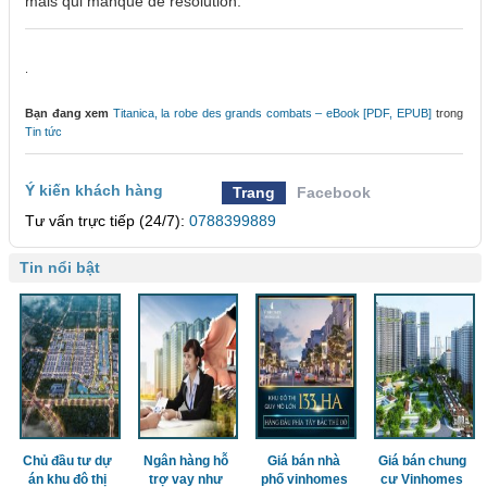
mais qui manque de résolution.
.
Bạn đang xem
Titanica, la robe des grands combats – eBook [PDF, EPUB]
trong
Tin tức
Ý kiến khách hàng
Trang
Facebook
Tư vấn trực tiếp (24/7):
0788399889
Tin nổi bật
Chủ đầu tư dự
Ngân hàng hỗ
Giá bán nhà
Giá bán chung
án khu đô thị
trợ vay như
phố vinhomes
cư Vinhomes