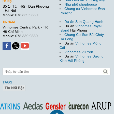
Nhà Liền Kề Thương Mại
Hà Nội
Nhà phố shophouse
Số 1- Tân Hội - Đan Phượng
Chung cư Vinhomes Đan
- Hà Nội
Phượng
Mobile: 078.839.9889
Dự án Sun Quang Hanh
Tp. HCM
Dự án
Vinhomes Royal
Vinhomes Central Park - TP.
Island
Hải Phòng
Hồ Chí Minh
Chung Cư Sun Bãi Cháy
Mobile: 078.839.9889
Hạ Long
Dự án
Vinhomes Móng
Cái
Vinhomes Vũ Yên
Dự án
Vinhomes Dương
Kinh Hải Phòng
TAGS
Tin Nổi Bật