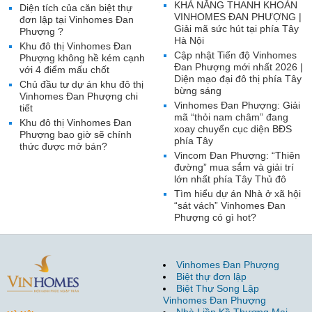
KHẢ NĂNG THANH KHOẢN
Diện tích của căn biệt thự
VINHOMES ĐAN PHƯỢNG |
đơn lập tại Vinhomes Đan
Giải mã sức hút tại phía Tây
Phượng ?
Hà Nội
Khu đô thị Vinhomes Đan
Cập nhật Tiến độ Vinhomes
Phượng không hề kém cạnh
Đan Phượng mới nhất 2026 |
với 4 điểm mấu chốt
Diện mạo đại đô thị phía Tây
Chủ đầu tư dự án khu đô thị
bừng sáng
Vinhomes Đan Phượng chi
Vinhomes Đan Phượng: Giải
tiết
mã “thỏi nam châm” đang
Khu đô thị Vinhomes Đan
xoay chuyển cục diện BĐS
Phượng bao giờ sẽ chính
phía Tây
thức được mở bán?
Vincom Đan Phượng: “Thiên
đường” mua sắm và giải trí
lớn nhất phía Tây Thủ đô
Tìm hiểu dự án Nhà ở xã hội
“sát vách” Vinhomes Đan
Phượng có gì hot?
Vinhomes Đan Phượng
Biệt thự đơn lập
Biệt Thự Song Lập
Vinhomes Đan Phượng