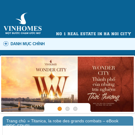
DANH MỤC CHÍNH
Trang chủ
»
Titanica, la robe des grands combats – eBook
[PDF, EPUB]