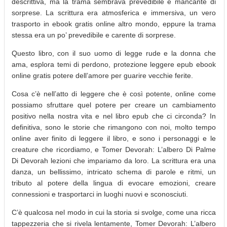
descrittiva, ma la trama sembrava prevedibile e mancante di
sorprese. La scrittura era atmosferica e immersiva, un vero
trasporto in ebook gratis online altro mondo, eppure la trama
stessa era un po’ prevedibile e carente di sorprese.
Questo libro, con il suo uomo di legge rude e la donna che
ama, esplora temi di perdono, protezione leggere epub ebook
online gratis potere dell’amore per guarire vecchie ferite.
Cosa c’è nell’atto di leggere che è così potente, online come
possiamo sfruttare quel potere per creare un cambiamento
positivo nella nostra vita e nel libro epub che ci circonda? In
definitiva, sono le storie che rimangono con noi, molto tempo
online aver finito di leggere il libro, e sono i personaggi e le
creature che ricordiamo, e Tomer Devorah: L’albero Di Palme
Di Devorah lezioni che impariamo da loro. La scrittura era una
danza, un bellissimo, intricato schema di parole e ritmi, un
tributo al potere della lingua di evocare emozioni, creare
connessioni e trasportarci in luoghi nuovi e sconosciuti.
C’è qualcosa nel modo in cui la storia si svolge, come una ricca
tappezzeria che si rivela lentamente, Tomer Devorah: L’albero