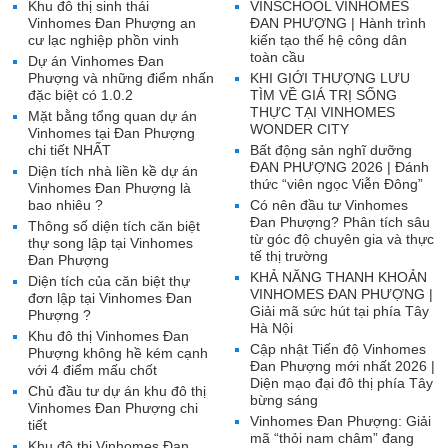
Khu đô thị sinh thái
VINSCHOOL VINHOMES
Vinhomes Đan Phượng an
ĐAN PHƯỢNG | Hành trình
cư lạc nghiệp phồn vinh
kiến tạo thế hệ công dân
toàn cầu
Dự án Vinhomes Đan
Phượng và những điểm nhấn
KHI GIỚI THƯỢNG LƯU
đặc biệt có 1.0.2
TÌM VỀ GIÁ TRỊ SỐNG
THỰC TẠI VINHOMES
Mặt bằng tổng quan dự án
WONDER CITY
Vinhomes tại Đan Phượng
chi tiết NHẤT
Bất động sản nghĩ dưỡng
ĐAN PHƯỢNG 2026 | Đánh
Diện tích nhà liền kề dự án
thức “viên ngọc Viễn Đông”
Vinhomes Đan Phượng là
bao nhiêu ?
Có nên đầu tư Vinhomes
Đan Phượng? Phân tích sâu
Thông số diện tích căn biệt
từ góc độ chuyên gia và thực
thự song lập tại Vinhomes
tế thị trường
Đan Phượng
KHẢ NĂNG THANH KHOẢN
Diện tích của căn biệt thự
VINHOMES ĐAN PHƯỢNG |
đơn lập tại Vinhomes Đan
Giải mã sức hút tại phía Tây
Phượng ?
Hà Nội
Khu đô thị Vinhomes Đan
Cập nhật Tiến độ Vinhomes
Phượng không hề kém cạnh
Đan Phượng mới nhất 2026 |
với 4 điểm mấu chốt
Diện mạo đại đô thị phía Tây
Chủ đầu tư dự án khu đô thị
bừng sáng
Vinhomes Đan Phượng chi
Vinhomes Đan Phượng: Giải
tiết
mã “thỏi nam châm” đang
Khu đô thị Vinhomes Đan