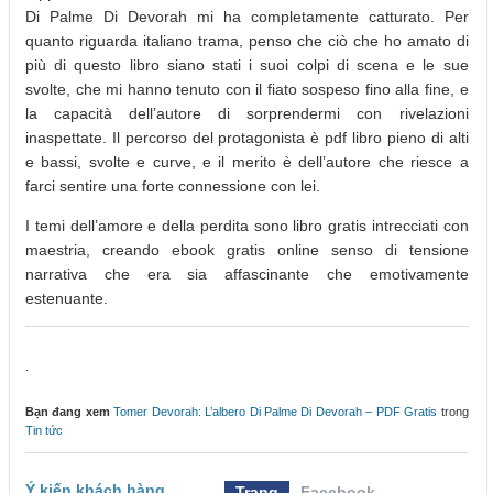
Di Palme Di Devorah mi ha completamente catturato. Per
quanto riguarda italiano trama, penso che ciò che ho amato di
più di questo libro siano stati i suoi colpi di scena e le sue
svolte, che mi hanno tenuto con il fiato sospeso fino alla fine, e
la capacità dell’autore di sorprendermi con rivelazioni
inaspettate. Il percorso del protagonista è pdf libro pieno di alti
e bassi, svolte e curve, e il merito è dell’autore che riesce a
farci sentire una forte connessione con lei.
I temi dell’amore e della perdita sono libro gratis intrecciati con
maestria, creando ebook gratis online senso di tensione
narrativa che era sia affascinante che emotivamente
estenuante.
.
Bạn đang xem
Tomer Devorah: L’albero Di Palme Di Devorah – PDF Gratis
trong
Tin tức
Ý kiến khách hàng
Trang
Facebook