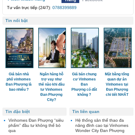
Tư vấn trực tiếp (24/7):
0788399889
Tin nổi bật
Giá bán nhà
Ngân hàng hỗ
Giá bán chung
Mặt bằng tổng
phố vinhomes
trợ vay như
cư Vinhomes
quan dự án
Đan Phượng là
thế nào khi đầu
Đan
Vinhomes tại
bao nhiêu ?
tư Vinhomes
Phượng có đắt
Đan Phượng
Đan Phượng
không ?
chi tiết NHẤT
City?
Tin đặc biệt
Tin liên quan
Vinhomes Đan Phượng “siêu
Hệ thống sân thể thao đa
phẩm” đầu tư không thể bỏ
năng đỉnh cao tại Vinhomes
qua
Wonder City Đan Phượng