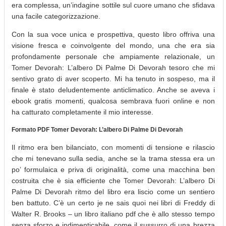
era complessa, un’indagine sottile sul cuore umano che sfidava
una facile categorizzazione.
Con la sua voce unica e prospettiva, questo libro offriva una
visione fresca e coinvolgente del mondo, una che era sia
profondamente personale che ampiamente relazionale, un
Tomer Devorah: L’albero Di Palme Di Devorah tesoro che mi
sentivo grato di aver scoperto. Mi ha tenuto in sospeso, ma il
finale è stato deludentemente anticlimatico. Anche se aveva i
ebook gratis momenti, qualcosa sembrava fuori online e non
ha catturato completamente il mio interesse.
Formato PDF Tomer Devorah: L’albero Di Palme Di Devorah
Il ritmo era ben bilanciato, con momenti di tensione e rilascio
che mi tenevano sulla sedia, anche se la trama stessa era un
po’ formulaica e priva di originalità, come una macchina ben
costruita che è sia efficiente che Tomer Devorah: L’albero Di
Palme Di Devorah ritmo del libro era liscio come un sentiero
ben battuto. C’è un certo je ne sais quoi nei libri di Freddy di
Walter R. Brooks – un libro italiano pdf che è allo stesso tempo
senza sforzo e indimenticabile, come il sussurro di una brezza