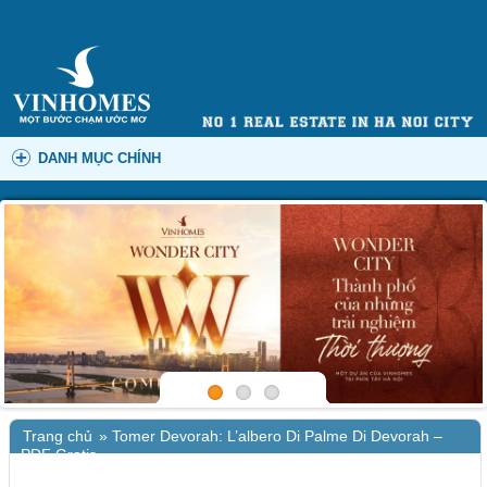
DANH MỤC CHÍNH
Trang chủ
»
Tomer Devorah: L’albero Di Palme Di Devorah –
PDF Gratis