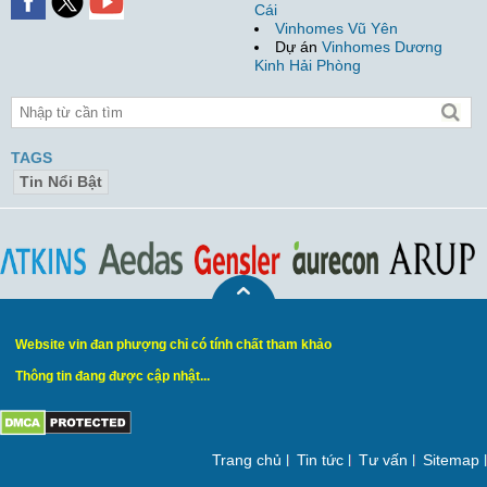
Cái
Vinhomes Vũ Yên
Dự án
Vinhomes Dương
Kinh Hải Phòng
TAGS
Tin Nổi Bật
Website vin đan phượng chỉ có tính chất tham khảo
Thông tin đang được cập nhật...
Trang chủ
Tin tức
Tư vấn
Sitemap