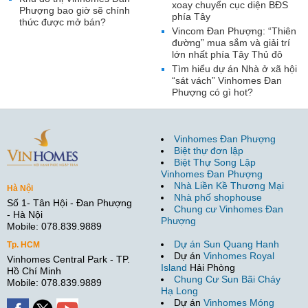
xoay chuyển cục diện BĐS
Phượng bao giờ sẽ chính
phía Tây
thức được mở bán?
Vincom Đan Phượng: “Thiên
đường” mua sắm và giải trí
lớn nhất phía Tây Thủ đô
Tìm hiểu dự án Nhà ở xã hội
“sát vách” Vinhomes Đan
Phượng có gì hot?
Vinhomes Đan Phượng
Biệt thự đơn lập
Biệt Thự Song Lập
Vinhomes Đan Phượng
Nhà Liền Kề Thương Mại
Hà Nội
Nhà phố shophouse
Số 1- Tân Hội - Đan Phượng
Chung cư Vinhomes Đan
- Hà Nội
Phượng
Mobile: 078.839.9889
Dự án Sun Quang Hanh
Tp. HCM
Dự án
Vinhomes Royal
Vinhomes Central Park - TP.
Island
Hải Phòng
Hồ Chí Minh
Chung Cư Sun Bãi Cháy
Mobile: 078.839.9889
Hạ Long
Dự án
Vinhomes Móng