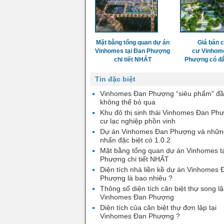
Mặt bằng tổng quan dự án
Giá bán 
Vinhomes tại Đan Phượng
cư Vinhom
chi tiết NHẤT
Phượng có đắ
Tin đặc biệt
Vinhomes Đan Phượng “siêu phẩm” đầ
không thể bỏ qua
Khu đô thị sinh thái Vinhomes Đan Ph
cư lạc nghiệp phồn vinh
Dự án Vinhomes Đan Phượng và nhữn
nhấn đặc biệt có 1.0.2
Mặt bằng tổng quan dự án Vinhomes t
Phượng chi tiết NHẤT
Diện tích nhà liền kề dự án Vinhomes 
Phượng là bao nhiêu ?
Thông số diện tích căn biệt thự song lậ
Vinhomes Đan Phượng
Diện tích của căn biệt thự đơn lập tại
Vinhomes Đan Phượng ?