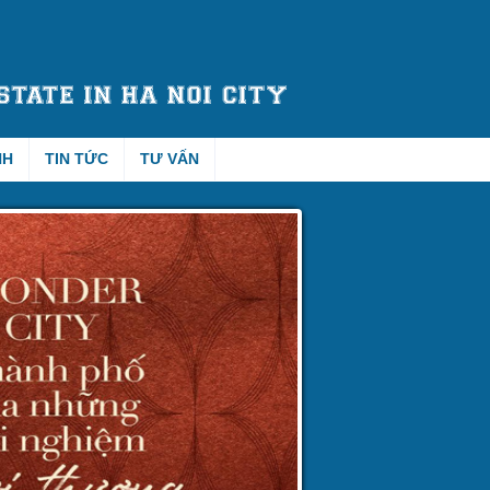
NH
TIN TỨC
TƯ VẤN