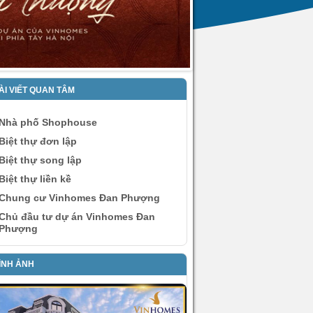
ÀI VIẾT QUAN TÂM
Nhà phố Shophouse
Biệt thự đơn lập
Biệt thự song lập
Biệt thự liền kề
Chung cư Vinhomes Đan Phượng
Chủ đầu tư dự án Vinhomes Đan
Phượng
ÌNH ẢNH