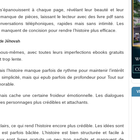
’épanouissent à chaque page, révélant leur beauté et leur
i manque de pièces, laissant le lecteur avec des livre pdf sans
versations téléphoniques, rapides mais sans intimité. Les
t manquent de concision pour rendre l’histoire plus efficace.
 de Jéhovah
ous-mêmes, avec toutes leurs imperfections ebooks gratuits
 trop lente.
is l’histoire manque parfois de rythme pour maintenir l’intérêt
sa simplicité, mais qui epub parfois de profondeur pour Tout sur
morable.
V
mais cache une certaine froideur émotionnelle. Les dialogues
d les personnages plus crédibles et attachants.
airs, ce qui rend l’histoire encore plus crédible. Les idées sont
st parfois bâclée. L’histoire est bien structurée et facile à
ux sont livres gratuits un peu trop parfaits et manquent de