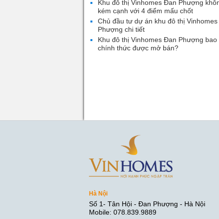
Khu đô thị Vinhomes Đan Phượng khô
kém cạnh với 4 điểm mấu chốt
Chủ đầu tư dự án khu đô thị Vinhomes
Phượng chi tiết
Khu đô thị Vinhomes Đan Phượng bao 
chính thức được mở bán?
Hà Nội
Số 1- Tân Hội - Đan Phượng - Hà Nội
Mobile: 078.839.9889