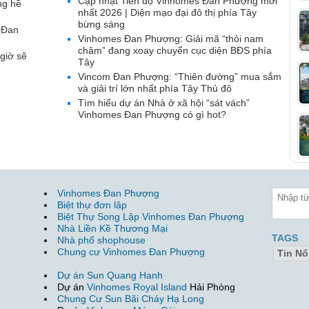
Cập nhật Tiến độ Vinhomes Đan Phượng mới
ng hề
nhất 2026 | Diện mạo đại đô thị phía Tây
bừng sáng
 Đan
Vinhomes Đan Phượng: Giải mã “thỏi nam
châm” đang xoay chuyển cục diện BĐS phía
giờ sẽ
Tây
Vincom Đan Phượng: “Thiên đường” mua sắm
và giải trí lớn nhất phía Tây Thủ đô
Tìm hiểu dự án Nhà ở xã hội “sát vách”
Vinhomes Đan Phượng có gì hot?
Vinhomes Đan Phượng
Biệt thự đơn lập
Biệt Thự Song Lập Vinhomes Đan Phượng
Nhà Liền Kề Thương Mại
TAGS
Nhà phố shophouse
Chung cư Vinhomes Đan Phượng
Tin Nổ
Dự án Sun Quang Hanh
Dự án
Vinhomes Royal Island
Hải Phòng
Chung Cư Sun Bãi Cháy Hạ Long