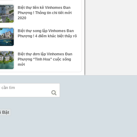
Biệt thự liền kề Vinhomes Đan
Phượng ! Thông tin chi tiết mới
2020
Biệt thự song lập Vinhomes Đan
Phượng ! 4 điểm khác biệt thấy rõ
Biệt thự đơn lập Vinhomes Đan
Phượng “Tinh Hoa” cuộc sống
mới
i Bật