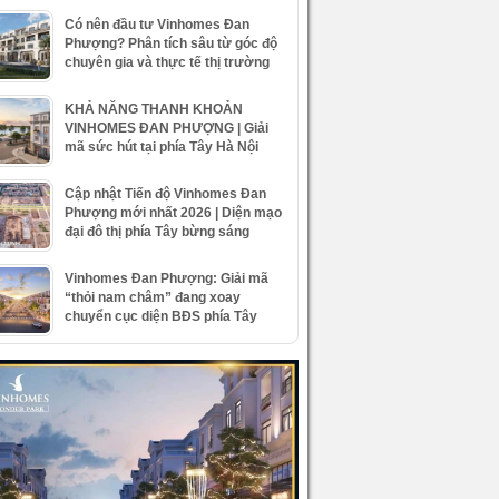
Có nên đầu tư Vinhomes Đan
Phượng? Phân tích sâu từ góc độ
chuyên gia và thực tế thị trường
KHẢ NĂNG THANH KHOẢN
VINHOMES ĐAN PHƯỢNG | Giải
mã sức hút tại phía Tây Hà Nội
Cập nhật Tiến độ Vinhomes Đan
Phượng mới nhất 2026 | Diện mạo
đại đô thị phía Tây bừng sáng
Vinhomes Đan Phượng: Giải mã
“thỏi nam châm” đang xoay
chuyển cục diện BĐS phía Tây