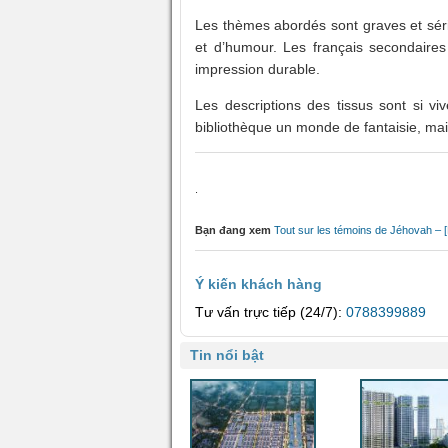
Les thèmes abordés sont graves et séri
et d’humour. Les français secondaires
impression durable.
Les descriptions des tissus sont si vi
bibliothèque un monde de fantaisie, mai
.
Bạn đang xem
Tout sur les témoins de Jéhovah –
Ý kiến khách hàng
Tư vấn trực tiếp (24/7):
0788399889
Tin nổi bật