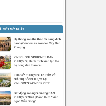
ÀI VIẾT MỚI NHẤT
Hệ thống sân thể thao đa năng đỉnh
cao tại Vinhomes Wonder City Đan
Phượng
VINSCHOOL VINHOMES ĐAN
PHƯỢNG | Hành trình kiến tạo thế
hệ công dân toàn cầu
KHI GIỚI THƯỢNG LƯU TÌM VỀ
GIÁ TRỊ SỐNG THỰC TẠI
VINHOMES WONDER CITY
Bất động sản nghĩ dưỡng ĐAN
PHƯỢNG 2026 | Đánh thức “viên
ngọc Viễn Đông”