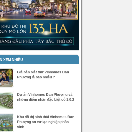
IN XEM NHIỀU
Giá bán biệt thự Vinhomes Đan
Phượng là bao nhiêu ?
Dự án Vinhomes Đan Phượng và
những điểm nhấn đặc biệt có 1.0.2
Khu đô thị sinh thái Vinhomes Đan
Phượng an cư lạc nghiệp phồn
vinh