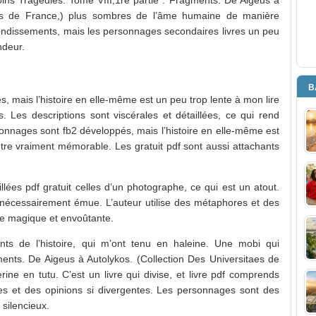
ins Tragédies: Tome VIII,1re partie : Fragments. De Aigeus à
taes de France,) plus sombres de l’âme humaine de manière
ebondissements, mais les personnages secondaires livres un peu
ndeur.
B
es, mais l’histoire en elle-même est un peu trop lente à mon lire
Les descriptions sont viscérales et détaillées, ce qui rend
rsonnages sont fb2 développés, mais l’histoire en elle-même est
 être vraiment mémorable. Les gratuit pdf sont aussi attachants
llées pdf gratuit celles d’un photographe, ce qui est un atout.
as nécessairement émue. L’auteur utilise des métaphores et des
e magique et envoûtante.
nts de l’histoire, qui m’ont tenu en haleine. Une mobi qui
ments. De Aigeus à Autolykos. (Collection Des Universitaes de
ine en tutu. C’est un livre qui divise, et livre pdf comprends
ives et des opinions si divergentes. Les personnages sont des
 silencieux.