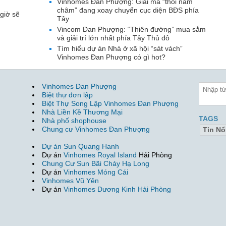
Vinhomes Đan Phượng: Giải mã “thỏi nam
châm” đang xoay chuyển cục diện BĐS phía
giờ sẽ
Tây
Vincom Đan Phượng: “Thiên đường” mua sắm
và giải trí lớn nhất phía Tây Thủ đô
Tìm hiểu dự án Nhà ở xã hội “sát vách”
Vinhomes Đan Phượng có gì hot?
Vinhomes Đan Phượng
Biệt thự đơn lập
Biệt Thự Song Lập Vinhomes Đan Phượng
Nhà Liền Kề Thương Mại
TAGS
Nhà phố shophouse
Chung cư Vinhomes Đan Phượng
Tin Nổ
Dự án Sun Quang Hanh
Dự án
Vinhomes Royal Island
Hải Phòng
Chung Cư Sun Bãi Cháy Hạ Long
Dự án
Vinhomes Móng Cái
Vinhomes Vũ Yên
Dự án
Vinhomes Dương Kinh Hải Phòng