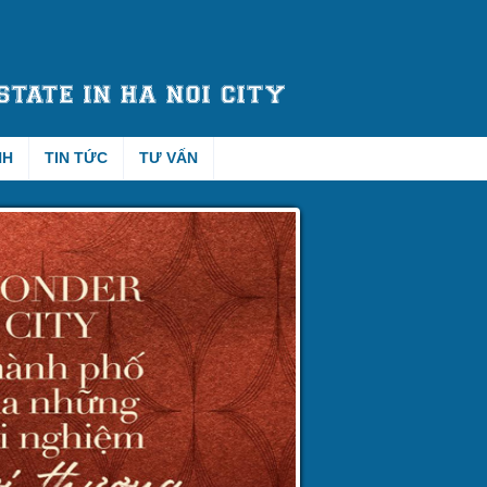
NH
TIN TỨC
TƯ VẤN