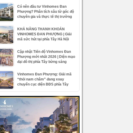
Có nên đầu tư Vinhomes Đan
Phượng? Phân tích sâu từ góc độ
chuyên gia và thực tế thị trường
KHẢ NĂNG THANH KHOẢN
VINHOMES ĐAN PHƯỢNG | Giải
mã sức hút tại phía Tây Hà Nội
Cập nhật Tiến độ Vinhomes Đan
Phượng mới nhất 2026 | Diện mạo
đại đô thị phía Tây bừng sáng
Vinhomes Đan Phượng: Giải mã
“thỏi nam châm” đang xoay
chuyển cục diện BĐS phía Tây