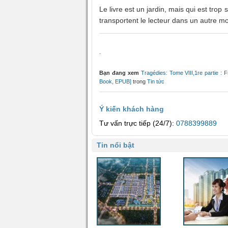
Le livre est un jardin, mais qui est trop
transportent le lecteur dans un autre mon
.
Bạn đang xem
Tragédies: Tome VIII,1re partie : 
Book, EPUB]
trong
Tin tức
Ý kiến khách hàng
Tư vấn trực tiếp (24/7):
0788399889
Tin nổi bật