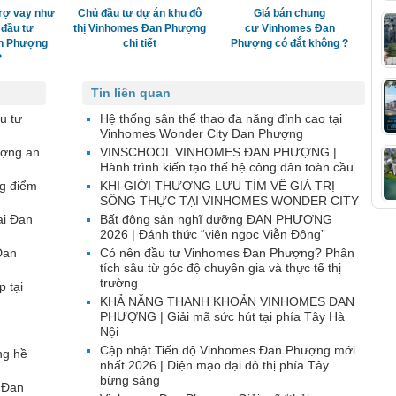
rợ vay như
Chủ đầu tư dự án khu đô
Giá bán chung
 đầu tư
thị Vinhomes Đan Phượng
cư Vinhomes Đan
n Phượng
chi tiết
Phượng có đắt không ?
?
Tin liên quan
u tư
Hệ thống sân thể thao đa năng đỉnh cao tại
Vinhomes Wonder City Đan Phượng
ượng an
VINSCHOOL VINHOMES ĐAN PHƯỢNG |
Hành trình kiến tạo thế hệ công dân toàn cầu
g điểm
KHI GIỚI THƯỢNG LƯU TÌM VỀ GIÁ TRỊ
SỐNG THỰC TẠI VINHOMES WONDER CITY
ại Đan
Bất động sản nghĩ dưỡng ĐAN PHƯỢNG
2026 | Đánh thức “viên ngọc Viễn Đông”
Đan
Có nên đầu tư Vinhomes Đan Phượng? Phân
tích sâu từ góc độ chuyên gia và thực tế thị
trường
p tại
KHẢ NĂNG THANH KHOẢN VINHOMES ĐAN
PHƯỢNG | Giải mã sức hút tại phía Tây Hà
Nội
Cập nhật Tiến độ Vinhomes Đan Phượng mới
ng hề
nhất 2026 | Diện mạo đại đô thị phía Tây
bừng sáng
 Đan