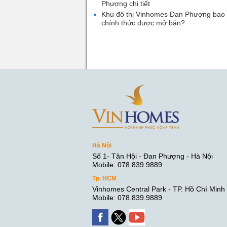
Phượng chi tiết
Khu đô thị Vinhomes Đan Phượng bao 
chính thức được mở bán?
Hà Nội
Số 1- Tân Hội - Đan Phượng - Hà Nội
Mobile: 078.839.9889
Tp. HCM
Vinhomes Central Park - TP. Hồ Chí Minh
Mobile: 078.839.9889