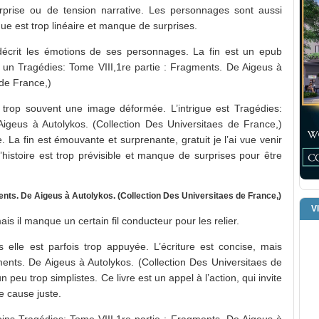
rprise ou de tension narrative. Les personnages sont aussi
ue est trop linéaire et manque de surprises.
décrit les émotions de ses personnages. La fin est un epub
ec un Tragédies: Tome VIII,1re partie : Fragments. De Aigeus à
 de France,)
te trop souvent une image déformée. L’intrigue est Tragédies:
Aigeus à Autolykos. (Collection Des Universitaes de France,)
 La fin est émouvante et surprenante, gratuit je l’ai vue venir
l’histoire est trop prévisible et manque de surprises pour être
ments. De Aigeus à Autolykos. (Collection Des Universitaes de France,)
V
ais il manque un certain fil conducteur pour les relier.
is elle est parfois trop appuyée. L’écriture est concise, mais
ments. De Aigeus à Autolykos. (Collection Des Universitaes de
peu trop simplistes. Ce livre est un appel à l’action, qui invite
e cause juste.