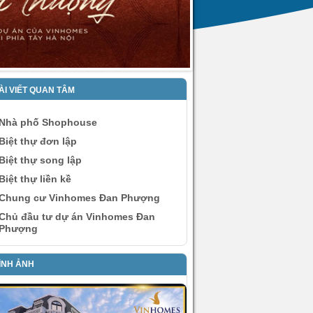
ÀI VIẾT QUAN TÂM
Nhà phố Shophouse
Biệt thự đơn lập
Biệt thự song lập
Biệt thự liền kề
Chung cư Vinhomes Đan Phượng
Chủ đầu tư dự án Vinhomes Đan
Phượng
ÌNH ẢNH