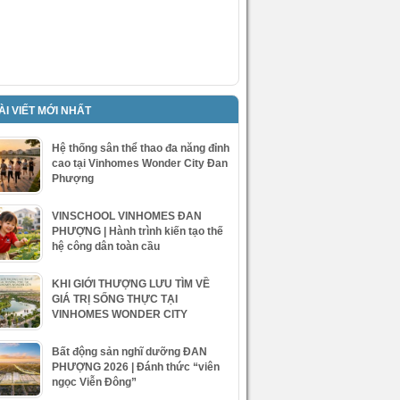
ÀI VIẾT MỚI NHẤT
Hệ thống sân thể thao đa năng đỉnh
cao tại Vinhomes Wonder City Đan
Phượng
VINSCHOOL VINHOMES ĐAN
PHƯỢNG | Hành trình kiến tạo thế
hệ công dân toàn cầu
KHI GIỚI THƯỢNG LƯU TÌM VỀ
GIÁ TRỊ SỐNG THỰC TẠI
VINHOMES WONDER CITY
Bất động sản nghĩ dưỡng ĐAN
PHƯỢNG 2026 | Đánh thức “viên
ngọc Viễn Đông”