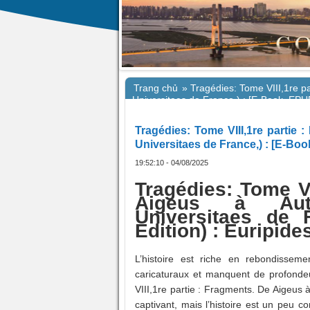
Trang chủ
»
Tragédies: Tome VIII,1re pa
Universitaes de France,) : [E-Book, EPU
Tragédies: Tome VIII,1re partie 
Universitaes de France,) : [E-Bo
19:52:10 - 04/08/2025
Tragédies: Tome VI
Aigeus à Auto
Universitaes de 
Edition) : Euripide
L’histoire est riche en rebondissem
caricaturaux et manquent de profondeu
VIII,1re partie : Fragments. De Aigeus 
captivant, mais l’histoire est un peu c