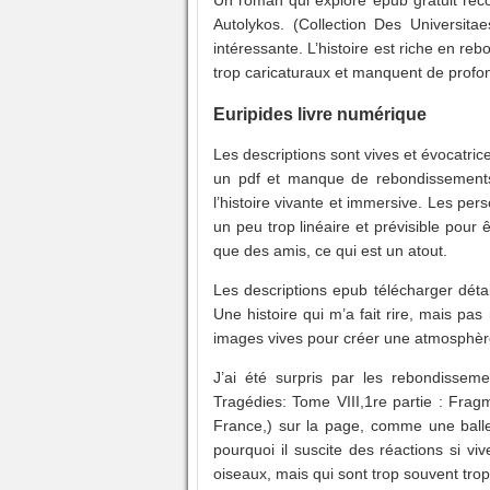
Un roman qui explore epub gratuit reco
Autolykos. (Collection Des Universi
intéressante. L’histoire est riche en r
trop caricaturaux et manquent de profo
Euripides livre numérique
Les descriptions sont vives et évocatric
un pdf et manque de rebondissements. 
l’histoire vivante et immersive. Les pe
un peu trop linéaire et prévisible pour
que des amis, ce qui est un atout.
Les descriptions epub télécharger détai
Une histoire qui m’a fait rire, mais p
images vives pour créer une atmosphèr
J’ai été surpris par les rebondisseme
Tragédies: Tome VIII,1re partie : Frag
France,) sur la page, comme une baller
pourquoi il suscite des réactions si v
oiseaux, mais qui sont trop souvent trop