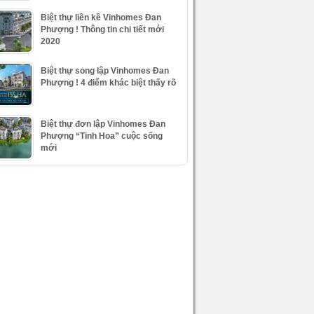
Biệt thự liền kề Vinhomes Đan
Phượng ! Thông tin chi tiết mới
2020
Biệt thự song lập Vinhomes Đan
Phượng ! 4 điểm khác biệt thấy rõ
Biệt thự đơn lập Vinhomes Đan
Phượng “Tinh Hoa” cuộc sống
mới