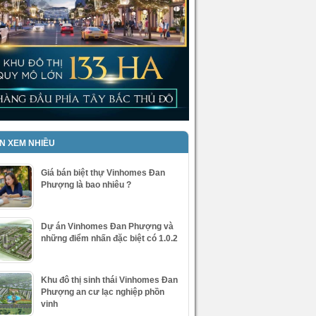
IN XEM NHIỀU
Giá bán biệt thự Vinhomes Đan
Phượng là bao nhiêu ?
Dự án Vinhomes Đan Phượng và
những điểm nhấn đặc biệt có 1.0.2
Khu đô thị sinh thái Vinhomes Đan
Phượng an cư lạc nghiệp phồn
vinh