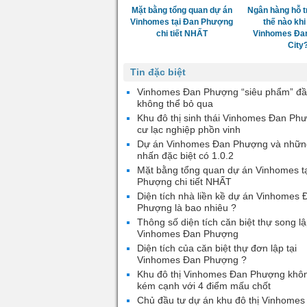
Mặt bằng tổng quan dự án
Ngân hàng hỗ t
Vinhomes tại Đan Phượng
thế nào khi
chi tiết NHẤT
Vinhomes Đa
City
Tin đặc biệt
Vinhomes Đan Phượng “siêu phẩm” đầ
không thể bỏ qua
Khu đô thị sinh thái Vinhomes Đan Ph
cư lạc nghiệp phồn vinh
Dự án Vinhomes Đan Phượng và nhữn
nhấn đặc biệt có 1.0.2
Mặt bằng tổng quan dự án Vinhomes t
Phượng chi tiết NHẤT
Diện tích nhà liền kề dự án Vinhomes 
Phượng là bao nhiêu ?
Thông số diện tích căn biệt thự song lậ
Vinhomes Đan Phượng
Diện tích của căn biệt thự đơn lập tại
Vinhomes Đan Phượng ?
Khu đô thị Vinhomes Đan Phượng khô
kém cạnh với 4 điểm mấu chốt
Chủ đầu tư dự án khu đô thị Vinhomes