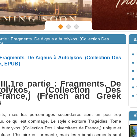
rtie : Fragments. De Aigeus à Autolykos. (Collection Des
B
B]
: Fragments. De Aigeus à Autolykos. (Collection Des
ok, EPUB]
II,1re partie : Fragments. De
lykos. (Collection Des
France,) (French and Greek
s
ents, mais les personnages secondaires sont un peu trop
H
r, ce qui est dommage. Le style d’écriture Tragédies: Tome
à Autolykos. (Collection Des Universitaes de France,) unique et
onfuse. L’histoire est prenante, mais les rebondissements sont