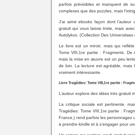
parfois prévisibles et manquent de su
complexes que des puzzles, mais l’intrig
J’ai aimé ebooks façon dont l’auteur 
gratuit qui vous laisse triste, mais av
Autolykos. (Collection Des Universitaes
Le livre est un miroir, mais qui reflè
Tome VIII,1re partie : Fragments. De 
mais la mise en œuvre est un peu lente.
de loin. La lecture est agréable, mais 
vraiment intéressante.
Livre Tragédies: Tome VIII,1re partie : Frag
L’auteur explore des idées très gratuit m
La critique sociale est pertinente, ma
Tragédies: Tome VIII,1re partie : Frag
France,) rend parfois les personnages un 
à prendre kindle et à s’engager pour un