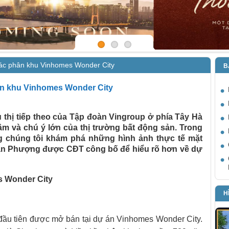
 các phân khu Vinhomes Wonder City
B
hân khu Vinhomes Wonder City
 thị tiếp theo của Tập đoàn Vingroup ở phía Tây Hà
âm và chú ý lớn của thị trường bất động sản. Trong
ng chúng tôi khám phá những hình ảnh thực tế mặt
n Phượng được CĐT công bố để hiểu rõ hơn về dự
s Wonder City
H
u đầu tiên được mở bán tại dự án Vinhomes Wonder City.