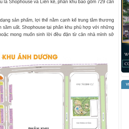
ếu là Shophouse và Liền kề, phân khu bao gồm 729 căn
dạng sản phẩm, lợi thế nằm cạnh kế trung tâm thương
nh sầm uất. Shophouse tại phân khu phù hợp với những
 hoặc mong muốn sinh lời đều đặn từ căn nhà mình sở
V