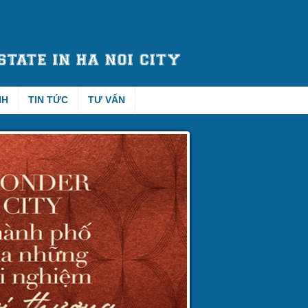
NH
TIN TỨC
TƯ VẤN