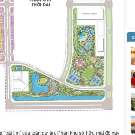
B
 “trái tim” của toàn dự án. Phân khu sở hữu mật độ xây