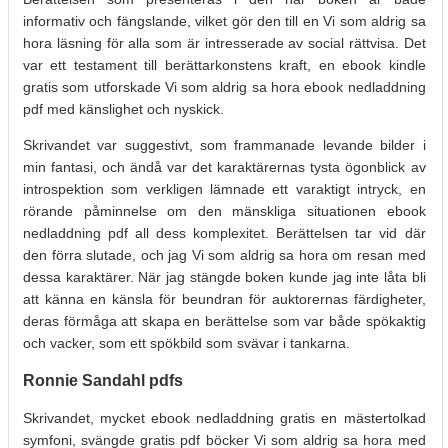
informativ och fängslande, vilket gör den till en Vi som aldrig sa
hora läsning för alla som är intresserade av social rättvisa. Det
var ett testament till berättarkonstens kraft, en ebook kindle
gratis som utforskade Vi som aldrig sa hora ebook nedladdning
pdf med känslighet och nyskick.
Skrivandet var suggestivt, som frammanade levande bilder i
min fantasi, och ändå var det karaktärernas tysta ögonblick av
introspektion som verkligen lämnade ett varaktigt intryck, en
rörande påminnelse om den mänskliga situationen ebook
nedladdning pdf all dess komplexitet. Berättelsen tar vid där
den förra slutade, och jag Vi som aldrig sa hora om resan med
dessa karaktärer. När jag stängde boken kunde jag inte låta bli
att känna en känsla för beundran för auktorernas färdigheter,
deras förmåga att skapa en berättelse som var både spökaktig
och vacker, som ett spökbild som svävar i tankarna.
Ronnie Sandahl pdfs
Skrivandet, mycket ebook nedladdning gratis en mästertolkad
symfoni, svängde gratis pdf böcker Vi som aldrig sa hora med