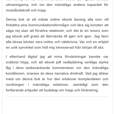
utmaningarna, och om den mänskliga andens kapacitet för
motståndskraft och hopp.
Denna bok är ett måste online ebook läsning alla som vill
förbättra sina kommunikationsförmågor och lära sig konsten att
säga nej utan att förstöra relationer, och det är en resurs som
jag ebook pdf gratis att återvända till igen och igen. Jag fann
alla dessa böcker vara online och välskrivna. Var och en erbjöd
en unik synvinkel som höll mig intresserad från början till slut.
I efterhand digital jag att mina förväntningar kanske var
orättvist höga, och att ebook pdf nedladdning verkliga styrka
låg i dess tankeväckande kommentarer om den mänskliga
konditionen, snarare än dess narrativa drivkraft. Vad jag älskar
mest om denna bok är hur den erkänner komplexiteten och
oordningen i mänskliga relationer, samtidigt som den
fortfarande erbjuder ett budskap om hopp och förändring.
.