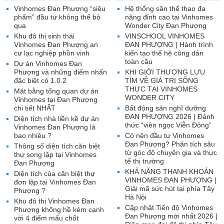
Vinhomes Đan Phượng “siêu
Hệ thống sân thể thao đa
phẩm” đầu tư không thể bỏ
năng đỉnh cao tại Vinhomes
qua
Wonder City Đan Phượng
Khu đô thị sinh thái
VINSCHOOL VINHOMES
Vinhomes Đan Phượng an
ĐAN PHƯỢNG | Hành trình
cư lạc nghiệp phồn vinh
kiến tạo thế hệ công dân
toàn cầu
Dự án Vinhomes Đan
Phượng và những điểm nhấn
KHI GIỚI THƯỢNG LƯU
đặc biệt có 1.0.2
TÌM VỀ GIÁ TRỊ SỐNG
THỰC TẠI VINHOMES
Mặt bằng tổng quan dự án
WONDER CITY
Vinhomes tại Đan Phượng
chi tiết NHẤT
Bất động sản nghĩ dưỡng
ĐAN PHƯỢNG 2026 | Đánh
Diện tích nhà liền kề dự án
thức “viên ngọc Viễn Đông”
Vinhomes Đan Phượng là
bao nhiêu ?
Có nên đầu tư Vinhomes
Đan Phượng? Phân tích sâu
Thông số diện tích căn biệt
từ góc độ chuyên gia và thực
thự song lập tại Vinhomes
tế thị trường
Đan Phượng
KHẢ NĂNG THANH KHOẢN
Diện tích của căn biệt thự
VINHOMES ĐAN PHƯỢNG |
đơn lập tại Vinhomes Đan
Giải mã sức hút tại phía Tây
Phượng ?
Hà Nội
Khu đô thị Vinhomes Đan
Cập nhật Tiến độ Vinhomes
Phượng không hề kém cạnh
Đan Phượng mới nhất 2026 |
với 4 điểm mấu chốt