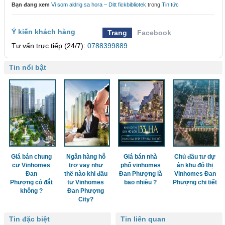
Bạn đang xem
Vi som aldrig sa hora – Ditt fickbibliotek
trong
Tin tức
Ý kiến khách hàng
Trang
Facebook
Tư vấn trực tiếp (24/7):
0788399889
Tin nổi bật
Giá bán chung
Ngân hàng hỗ
Giá bán nhà
Chủ đầu tư dự
cư Vinhomes
trợ vay như
phố vinhomes
án khu đô thị
Đan
thế nào khi đầu
Đan Phượng là
Vinhomes Đan
Phượng có đắt
tư Vinhomes
bao nhiêu ?
Phượng chi tiết
không ?
Đan Phượng
City?
Tin đặc biệt
Tin liên quan