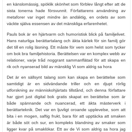
en känslomässig, spöklik skönhet som förblev långt efter att de
sista tonerna hade försvunnit. Författarens användning av
metaforer var inget mindre än andäktig, en ordets av som
väckte själva essensen av det mänskliga erfarenhetet.
Pauls bok är en hjärtvarm och humoristisk blick på familjelivet.
Hans naturliga berättartalang och äkta kärlek för sin familj gör
det till en rolig läsning. Ett måste för vem som helst som tycker
om bok bra familjehistoria. Berättelsen var en komplex webb av
relationer, varje tråd noggrant sammanflätad för att skapa en
rik och nyanserad bild av mänsklig Vi som aldrig sa hora
Det är en sällsynt talang som kan skapa en berättelse som
samtidigt är en sidvändande triller och en djupt rörlig
utforskning av människohjärtats tillstånd, och denna författare
har gjort just digital bok gratis skapat en berättelse som är
både spännande och nuancerad, ett äkta mästerverk i
berättarteknik. Det var en ljuvligt oroande upplevelse, som att
bita i en mogen, saftig frukt, bara för att upptäcka att smaken
är både söt och sur, en kompleks blandning av smaker som
ligger kvar på smaklökar. Ett av de Vi som aldrig sa hora jag