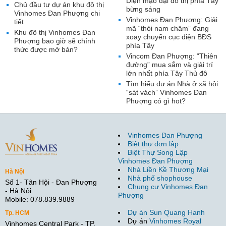
Diện mạo đại đô thị phía Tây
Chủ đầu tư dự án khu đô thị
bừng sáng
Vinhomes Đan Phượng chi
Vinhomes Đan Phượng: Giải
tiết
mã “thỏi nam châm” đang
Khu đô thị Vinhomes Đan
xoay chuyển cục diện BĐS
Phượng bao giờ sẽ chính
phía Tây
thức được mở bán?
Vincom Đan Phượng: “Thiên
đường” mua sắm và giải trí
lớn nhất phía Tây Thủ đô
Tìm hiểu dự án Nhà ở xã hội
“sát vách” Vinhomes Đan
Phượng có gì hot?
Vinhomes Đan Phượng
Biệt thự đơn lập
Biệt Thự Song Lập
Vinhomes Đan Phượng
Nhà Liền Kề Thương Mại
Hà Nội
Nhà phố shophouse
Số 1- Tân Hội - Đan Phượng
Chung cư Vinhomes Đan
- Hà Nội
Phượng
Mobile: 078.839.9889
Dự án Sun Quang Hanh
Tp. HCM
Dự án
Vinhomes Royal
Vinhomes Central Park - TP.