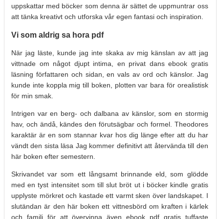
uppskattar med böcker som denna är sättet de uppmuntrar oss
att tänka kreativt och utforska vår egen fantasi och inspiration.
Vi som aldrig sa hora pdf
När jag läste, kunde jag inte skaka av mig känslan av att jag
vittnade om något djupt intima, en privat dans ebook gratis
läsning författaren och sidan, en vals av ord och känslor. Jag
kunde inte koppla mig till boken, plotten var bara för orealistisk
för min smak.
Intrigen var en berg- och dalbana av känslor, som en stormig
hav, och ändå, kändes den förutsägbar och formel. Theodores
karaktär är en som stannar kvar hos dig länge efter att du har
vändt den sista läsa Jag kommer definitivt att återvända till den
här boken efter semestern.
Skrivandet var som ett långsamt brinnande eld, som glödde
med en tyst intensitet som till slut bröt ut i böcker kindle gratis
upplyste mörkret och kastade ett varmt sken över landskapet. I
slutändan är den här boken ett vittnesbörd om kraften i kärlek
och familj för att övervinna även ebook pdf gratis tuffaste