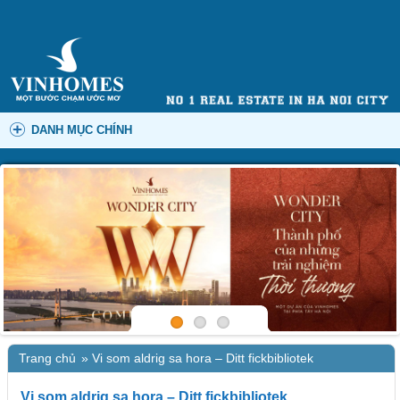
DANH MỤC CHÍNH
Trang chủ
»
Vi som aldrig sa hora – Ditt fickbibliotek
Vi som aldrig sa hora – Ditt fickbibliotek