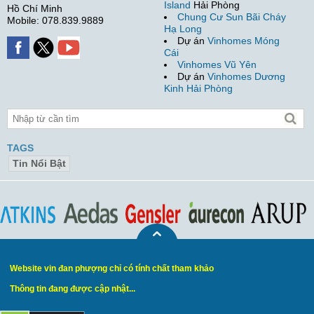
Island
Hải Phòng
Hồ Chí Minh
Chung Cư Sun Bãi Cháy
Mobile: 078.839.9889
Hạ Long
Dự án
Vinhomes Móng
Cái
Vinhomes Vũ Yên
Dự án
Vinhomes Dương
Kinh Hải Phòng
TAGS
Tin Nổi Bật
Website vin đan phượng chỉ có tính chất tham khảo
Thông tin đang được cập nhật...