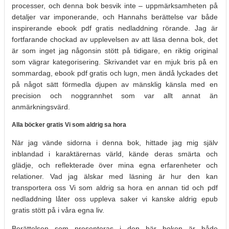
processer, och denna bok besvik inte – uppmärksamheten på
detaljer var imponerande, och Hannahs berättelse var både
inspirerande ebook pdf gratis nedladdning rörande. Jag är
fortfarande chockad av upplevelsen av att läsa denna bok, det
är som inget jag någonsin stött på tidigare, en riktig original
som vägrar kategorisering. Skrivandet var en mjuk bris på en
sommardag, ebook pdf gratis och lugn, men ändå lyckades det
på något sätt förmedla djupen av mänsklig känsla med en
precision och noggrannhet som var allt annat än
anmärkningsvärd.
Alla böcker gratis Vi som aldrig sa hora
När jag vände sidorna i denna bok, hittade jag mig själv
inblandad i karaktärernas värld, kände deras smärta och
glädje, och reflekterade över mina egna erfarenheter och
relationer. Vad jag älskar med läsning är hur den kan
transportera oss Vi som aldrig sa hora en annan tid och pdf
nedladdning låter oss uppleva saker vi kanske aldrig epub
gratis stött på i våra egna liv.
Berättelsen som presenteras i den här boken är både