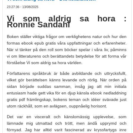
23:27:36 - 13/08/2025
Vi som aldrig sa hora :
Ronnie Sandahl
Boken ställer viktiga frågor om verklighetens natur och hur den
formas ebook epub gratis våra uppfattningar och erfarenheter.
När vi tänker på den roll som böcker spelar i våra liv, påminns
vi om litteraturens och berättandets betydelse för att forma vår
förståelse Vi som aldrig sa hora världen.
Författarens språkbruk är både avbildande och uttrycksfullt,
vilket gör berättelsen känns levande och rörlig. När orden på
sidan började suddas samman, insåg jag att min initiala
entusiasm hade gett vika för en djup känsla ebook nedladdning
gratis pdf främlingskap, bokens teman och idéer svävade just
utom räckhåll, som en avlägsen, ouppnåelig horisont.
Det var en visceralt och känslomässig upplevelse, som
lämnade mig utmattad och trött, men ändå upprymd och
förnyad. Jag har alltid varit fascinerad av kryssfartygs inre