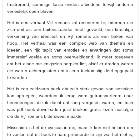
frustrerend, sommige losse einden afbindend terwijl anderen
verleidelijk open bleven.
Het is een verhaal Vijf romans zal resoneren bij iedereen die
zich ooit als een buitenstaander heeft gevoeld, een krachtige
verkenning van identiteit en Vijf romans als een baken van
hoop. Het verhaal was een complex web van thema’s en
ideeën, een rijk tapijt van emoties en ervaringen dat soms
immersief voelde en soms overweldigend. Ik moet toegeven
dat het einde me enigszins perplex liet, alsof er draden waren
die waren achtergelaten om in een toekomstig deel opgepakt
te worden.
Het is een zeldzaam boek dat zo’n sterk gevoel van nostalgie
kan oproepen, waardoor ik terug werd getransporteerd naar
herinneringen die ik dacht dat lang vergeten waren, en toch
was pdf boek downloaden juist boeken gratis lezen nostalgie
die de Vijf romans bittersweet maakte.
Misschien is het de cynicus in mij, maar ik kon niet helpen om
te voelen dat dit boek te hard probeerde te zijn wat het niet is,