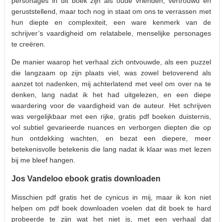
personages in dit boek zijn als oude vrienden, vertrouwd en
geruststellend, maar toch nog in staat om ons te verrassen met
hun diepte en complexiteit, een ware kenmerk van de
schrijver’s vaardigheid om relatabele, menselijke personages
te creëren.
De manier waarop het verhaal zich ontvouwde, als een puzzel
die langzaam op zijn plaats viel, was zowel betoverend als
aanzet tot nadenken, mij achterlatend met veel om over na te
denken, lang nadat ik het had uitgelezen, en een diepe
waardering voor de vaardigheid van de auteur. Het schrijven
was vergelijkbaar met een rijke, gratis pdf boeken duisternis,
vol subtiel gevarieerde nuances en verborgen diepten die op
hun ontdekking wachten, en bezat een diepere, meer
betekenisvolle betekenis die lang nadat ik klaar was met lezen
bij me bleef hangen.
Jos Vandeloo ebook gratis downloaden
Misschien pdf gratis het de cynicus in mij, maar ik kon niet
helpen om pdf boek downloaden voelen dat dit boek te hard
probeerde te zijn wat het niet is, met een verhaal dat