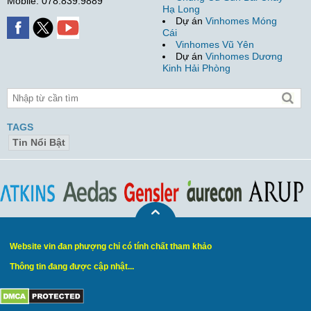
Mobile: 078.839.9889
Hạ Long
Dự án
Vinhomes Móng
Cái
Vinhomes Vũ Yên
Dự án
Vinhomes Dương
Kinh Hải Phòng
TAGS
Tin Nổi Bật
Website vin đan phượng chỉ có tính chất tham khảo
Thông tin đang được cập nhật...