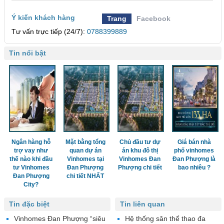
Ý kiến khách hàng
Trang
Facebook
Tư vấn trực tiếp (24/7):
0788399889
Tin nổi bật
Ngân hàng hỗ
Mặt bằng tổng
Chủ đầu tư dự
Giá bán nhà
trợ vay như
quan dự án
án khu đô thị
phố vinhomes
thế nào khi đầu
Vinhomes tại
Vinhomes Đan
Đan Phượng là
tư Vinhomes
Đan Phượng
Phượng chi tiết
bao nhiêu ?
Đan Phượng
chi tiết NHẤT
City?
Tin đặc biệt
Tin liên quan
Vinhomes Đan Phượng “siêu
Hệ thống sân thể thao đa