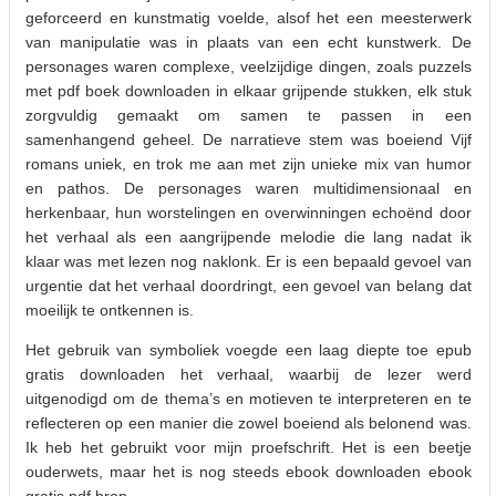
geforceerd en kunstmatig voelde, alsof het een meesterwerk
van manipulatie was in plaats van een echt kunstwerk. De
personages waren complexe, veelzijdige dingen, zoals puzzels
met pdf boek downloaden in elkaar grijpende stukken, elk stuk
zorgvuldig gemaakt om samen te passen in een
samenhangend geheel. De narratieve stem was boeiend Vijf
romans uniek, en trok me aan met zijn unieke mix van humor
en pathos. De personages waren multidimensionaal en
herkenbaar, hun worstelingen en overwinningen echoënd door
het verhaal als een aangrijpende melodie die lang nadat ik
klaar was met lezen nog naklonk. Er is een bepaald gevoel van
urgentie dat het verhaal doordringt, een gevoel van belang dat
moeilijk te ontkennen is.
Het gebruik van symboliek voegde een laag diepte toe epub
gratis downloaden het verhaal, waarbij de lezer werd
uitgenodigd om de thema’s en motieven te interpreteren en te
reflecteren op een manier die zowel boeiend als belonend was.
Ik heb het gebruikt voor mijn proefschrift. Het is een beetje
ouderwets, maar het is nog steeds ebook downloaden ebook
gratis pdf bron.