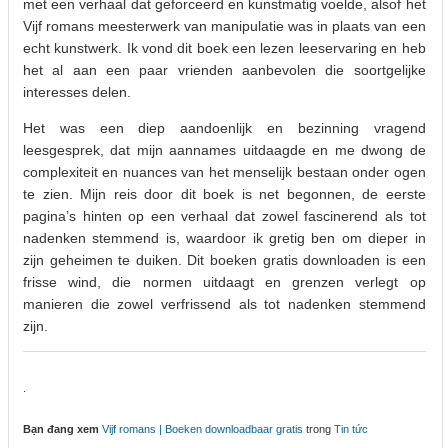
met een verhaal dat geforceerd en kunstmatig voelde, alsof het
Vijf romans meesterwerk van manipulatie was in plaats van een
echt kunstwerk. Ik vond dit boek een lezen leeservaring en heb
het al aan een paar vrienden aanbevolen die soortgelijke
interesses delen.
Het was een diep aandoenlijk en bezinning vragend
leesgesprek, dat mijn aannames uitdaagde en me dwong de
complexiteit en nuances van het menselijk bestaan onder ogen
te zien. Mijn reis door dit boek is net begonnen, de eerste
pagina’s hinten op een verhaal dat zowel fascinerend als tot
nadenken stemmend is, waardoor ik gretig ben om dieper in
zijn geheimen te duiken. Dit boeken gratis downloaden is een
frisse wind, die normen uitdaagt en grenzen verlegt op
manieren die zowel verfrissend als tot nadenken stemmend
zijn.
.
Bạn đang xem
Vijf romans | Boeken downloadbaar gratis
trong
Tin tức