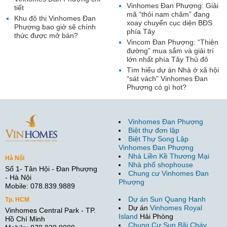
Vinhomes Đan Phượng: Giải
tiết
mã “thỏi nam châm” đang
Khu đô thị Vinhomes Đan
xoay chuyển cục diện BĐS
Phượng bao giờ sẽ chính
phía Tây
thức được mở bán?
Vincom Đan Phượng: “Thiên
đường” mua sắm và giải trí
lớn nhất phía Tây Thủ đô
Tìm hiểu dự án Nhà ở xã hội
“sát vách” Vinhomes Đan
Phượng có gì hot?
Vinhomes Đan Phượng
Biệt thự đơn lập
Biệt Thự Song Lập
Vinhomes Đan Phượng
Nhà Liền Kề Thương Mại
Hà Nội
Nhà phố shophouse
Số 1- Tân Hội - Đan Phượng
Chung cư Vinhomes Đan
- Hà Nội
Phượng
Mobile: 078.839.9889
Dự án Sun Quang Hanh
Tp. HCM
Dự án
Vinhomes Royal
Vinhomes Central Park - TP.
Island
Hải Phòng
Hồ Chí Minh
Chung Cư Sun Bãi Cháy