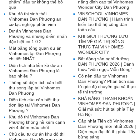
phẩm” đầu tư không thể bỏ
năng đỉnh cao tại Vinhomes
qua
Wonder City Đan Phượng
Khu đô thị sinh thái
VINSCHOOL VINHOMES
Vinhomes Đan Phượng an
ĐAN PHƯỢNG | Hành trình
cư lạc nghiệp phồn vinh
kiến tạo thế hệ công dân
toàn cầu
Dự án Vinhomes Đan
Phượng và những điểm nhấn
KHI GIỚI THƯỢNG LƯU
đặc biệt có 1.0.2
TÌM VỀ GIÁ TRỊ SỐNG
THỰC TẠI VINHOMES
Mặt bằng tổng quan dự án
WONDER CITY
Vinhomes tại Đan Phượng
chi tiết NHẤT
Bất động sản nghĩ dưỡng
ĐAN PHƯỢNG 2026 | Đánh
Diện tích nhà liền kề dự án
thức “viên ngọc Viễn Đông”
Vinhomes Đan Phượng là
bao nhiêu ?
Có nên đầu tư Vinhomes
Đan Phượng? Phân tích sâu
Thông số diện tích căn biệt
từ góc độ chuyên gia và thực
thự song lập tại Vinhomes
tế thị trường
Đan Phượng
KHẢ NĂNG THANH KHOẢN
Diện tích của căn biệt thự
VINHOMES ĐAN PHƯỢNG |
đơn lập tại Vinhomes Đan
Giải mã sức hút tại phía Tây
Phượng ?
Hà Nội
Khu đô thị Vinhomes Đan
Cập nhật Tiến độ Vinhomes
Phượng không hề kém cạnh
Đan Phượng mới nhất 2026 |
với 4 điểm mấu chốt
Diện mạo đại đô thị phía Tây
Chủ đầu tư dự án khu đô thị
bừng sáng
Vinhomes Đan Phượng chi