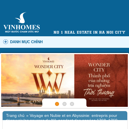
DANH MỤC CHÍNH
Trang chủ
»
Voyage en Nubie et en Abyssinie: entrepris pour
découvrir les sources du Nil, pendant des années 1768, 1769,
1770, 1771, 1772 & 1773 | eBooks (EPUB)