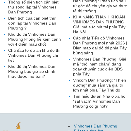
Đan Phượng? Phân tích sâu
Thông số diện tích căn biệt
từ góc độ chuyên gia và thực
thự song lập tại Vinhomes
tế thị trường
Đan Phượng
KHẢ NĂNG THANH KHOẢN
Diện tích của căn biệt thự
VINHOMES ĐAN PHƯỢNG |
đơn lập tại Vinhomes Đan
Giải mã sức hút tại phía Tây
Phượng ?
Hà Nội
Khu đô thị Vinhomes Đan
Cập nhật Tiến độ Vinhomes
Phượng không hề kém cạnh
Đan Phượng mới nhất 2026 |
với 4 điểm mấu chốt
Diện mạo đại đô thị phía Tây
Chủ đầu tư dự án khu đô thị
bừng sáng
Vinhomes Đan Phượng chi
Vinhomes Đan Phượng: Giải
tiết
mã “thỏi nam châm” đang
Khu đô thị Vinhomes Đan
xoay chuyển cục diện BĐS
Phượng bao giờ sẽ chính
phía Tây
thức được mở bán?
Vincom Đan Phượng: “Thiên
đường” mua sắm và giải trí
lớn nhất phía Tây Thủ đô
Tìm hiểu dự án Nhà ở xã hội
“sát vách” Vinhomes Đan
Phượng có gì hot?
Vinhomes Đan Phượng