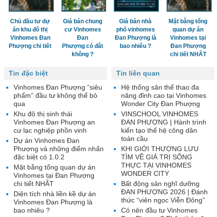
Chủ đầu tư dự
Giá bán chung
Giá bán nhà
Mặt bằng tổng
án khu đô thị
cư Vinhomes
phố vinhomes
quan dự án
Vinhomes Đan
Đan
Đan Phượng là
Vinhomes tại
Phượng chi tiết
Phượng có đắt
bao nhiêu ?
Đan Phượng
không ?
chi tiết NHẤT
Tin đặc biệt
Tin liên quan
Vinhomes Đan Phượng “siêu
Hệ thống sân thể thao đa
phẩm” đầu tư không thể bỏ
năng đỉnh cao tại Vinhomes
qua
Wonder City Đan Phượng
Khu đô thị sinh thái
VINSCHOOL VINHOMES
Vinhomes Đan Phượng an
ĐAN PHƯỢNG | Hành trình
cư lạc nghiệp phồn vinh
kiến tạo thế hệ công dân
toàn cầu
Dự án Vinhomes Đan
Phượng và những điểm nhấn
KHI GIỚI THƯỢNG LƯU
đặc biệt có 1.0.2
TÌM VỀ GIÁ TRỊ SỐNG
THỰC TẠI VINHOMES
Mặt bằng tổng quan dự án
WONDER CITY
Vinhomes tại Đan Phượng
chi tiết NHẤT
Bất động sản nghĩ dưỡng
ĐAN PHƯỢNG 2026 | Đánh
Diện tích nhà liền kề dự án
thức “viên ngọc Viễn Đông”
Vinhomes Đan Phượng là
bao nhiêu ?
Có nên đầu tư Vinhomes