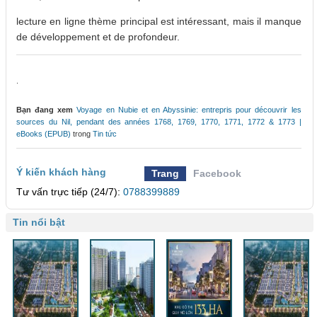
lecture en ligne thème principal est intéressant, mais il manque
de développement et de profondeur.
.
Bạn đang xem
Voyage en Nubie et en Abyssinie: entrepris pour découvrir les
sources du Nil, pendant des années 1768, 1769, 1770, 1771, 1772 & 1773 |
eBooks (EPUB)
trong
Tin tức
Ý kiến khách hàng
Trang
Facebook
Tư vấn trực tiếp (24/7):
0788399889
Tin nổi bật