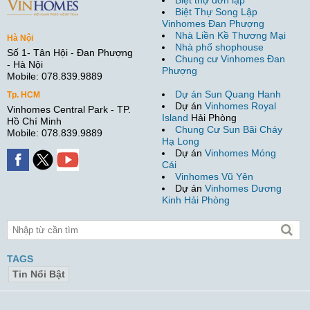
Biệt thự đơn lập
Biệt Thự Song Lập
Vinhomes Đan Phượng
Nhà Liền Kề Thương Mại
Hà Nội
Nhà phố shophouse
Số 1- Tân Hội - Đan Phượng
Chung cư Vinhomes Đan
- Hà Nội
Phượng
Mobile: 078.839.9889
Dự án Sun Quang Hanh
Tp. HCM
Dự án
Vinhomes Royal
Vinhomes Central Park - TP.
Island
Hải Phòng
Hồ Chí Minh
Chung Cư Sun Bãi Cháy
Mobile: 078.839.9889
Hạ Long
Dự án
Vinhomes Móng
Cái
Vinhomes Vũ Yên
Dự án
Vinhomes Dương
Kinh Hải Phòng
TAGS
Tin Nổi Bật