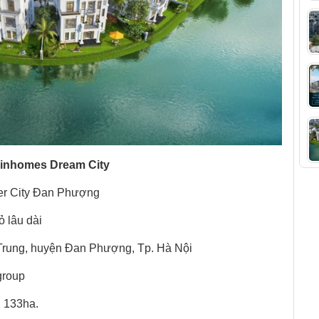
Vinhomes Dream City
er City Đan Phượng
ỏ lâu dài
n Trung, huyện Đan Phượng, Tp. Hà Nội
group
: 133ha.