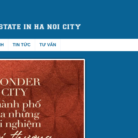
NH
TIN TỨC
TƯ VẤN