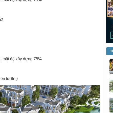
m2
T
ng, mật độ xây dựng 75%
iền từ 8m)