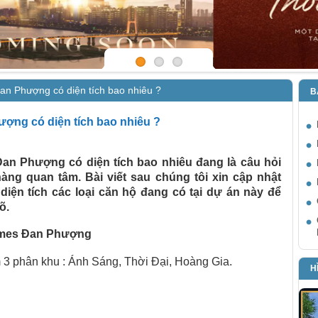
n Phượng có diện tích bao nhiêu ?
B
ng có diện tích bao nhiêu ?
n Phượng có diện tích bao nhiêu đang là câu hỏi
àng quan tâm. Bài viết sau chúng tôi xin cập nhật
 diện tích các loại căn hộ đang có tại dự án này để
õ.
omes Đan Phượng
3 phân khu : Ánh Sáng, Thời Đại, Hoàng Gia.
H