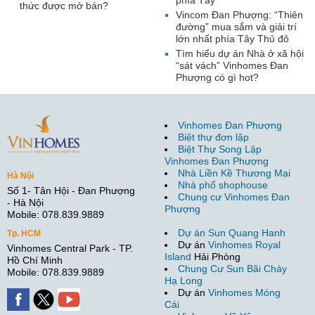
thức được mở bán?
Vincom Đan Phượng: “Thiên
đường” mua sắm và giải trí
lớn nhất phía Tây Thủ đô
Tìm hiểu dự án Nhà ở xã hội
“sát vách” Vinhomes Đan
Phượng có gì hot?
Vinhomes Đan Phượng
Biệt thự đơn lập
Biệt Thự Song Lập
Vinhomes Đan Phượng
Nhà Liền Kề Thương Mại
Hà Nội
Nhà phố shophouse
Số 1- Tân Hội - Đan Phượng
Chung cư Vinhomes Đan
- Hà Nội
Phượng
Mobile: 078.839.9889
Dự án Sun Quang Hanh
Tp. HCM
Dự án
Vinhomes Royal
Vinhomes Central Park - TP.
Island
Hải Phòng
Hồ Chí Minh
Chung Cư Sun Bãi Cháy
Mobile: 078.839.9889
Hạ Long
Dự án
Vinhomes Móng
Cái