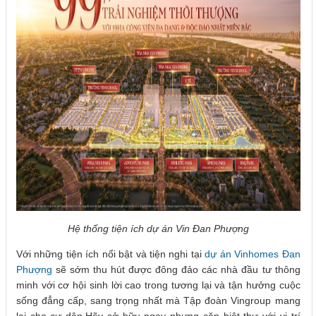
Hệ thống tiện ích dự án Vin Đan Phượng
Với những tiện ích nổi bật và tiện nghi tại
dự án Vinhomes Đan
Phượng
sẽ sớm thu hút được đông đảo các nhà đầu tư thông
minh với cơ hội sinh lời cao trong tương lại và tận hưởng cuộc
sống đẳng cấp, sang trọng nhất mà Tập đoàn Vingroup mang
lại cho cư dân.Hãy sở hữu ngay nhưng căn biệt thự với vị trí