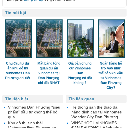
Tin nổi bật
Chủ đầu tư dự
Mặt bằng tổng
Giá bán chung
Ngân hàng hỗ
án khu đô thị
quan dự án
cư Vinhomes
trợ vay như
Vinhomes Đan
Vinhomes tại
Đan
thế nào khi đầu
Phượng chi tiết
Đan Phượng
Phượng có đắt
tư Vinhomes
chi tiết NHẤT
không ?
Đan Phượng
City?
Tin đặc biệt
Tin liên quan
Vinhomes Đan Phượng “siêu
Hệ thống sân thể thao đa
phẩm” đầu tư không thể bỏ
năng đỉnh cao tại Vinhomes
qua
Wonder City Đan Phượng
Khu đô thị sinh thái
VINSCHOOL VINHOMES
Vinhomes Đan Phượng an
ĐAN PHƯỢNG | Hành trình