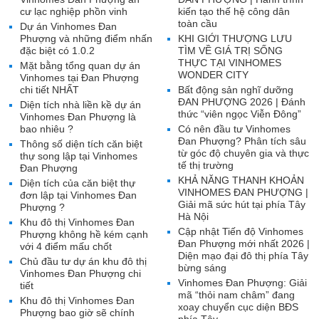
cư lạc nghiệp phồn vinh
kiến tạo thế hệ công dân
toàn cầu
Dự án Vinhomes Đan
Phượng và những điểm nhấn
KHI GIỚI THƯỢNG LƯU
đặc biệt có 1.0.2
TÌM VỀ GIÁ TRỊ SỐNG
THỰC TẠI VINHOMES
Mặt bằng tổng quan dự án
WONDER CITY
Vinhomes tại Đan Phượng
chi tiết NHẤT
Bất động sản nghĩ dưỡng
ĐAN PHƯỢNG 2026 | Đánh
Diện tích nhà liền kề dự án
thức “viên ngọc Viễn Đông”
Vinhomes Đan Phượng là
bao nhiêu ?
Có nên đầu tư Vinhomes
Đan Phượng? Phân tích sâu
Thông số diện tích căn biệt
từ góc độ chuyên gia và thực
thự song lập tại Vinhomes
tế thị trường
Đan Phượng
KHẢ NĂNG THANH KHOẢN
Diện tích của căn biệt thự
VINHOMES ĐAN PHƯỢNG |
đơn lập tại Vinhomes Đan
Giải mã sức hút tại phía Tây
Phượng ?
Hà Nội
Khu đô thị Vinhomes Đan
Cập nhật Tiến độ Vinhomes
Phượng không hề kém cạnh
Đan Phượng mới nhất 2026 |
với 4 điểm mấu chốt
Diện mạo đại đô thị phía Tây
Chủ đầu tư dự án khu đô thị
bừng sáng
Vinhomes Đan Phượng chi
Vinhomes Đan Phượng: Giải
tiết
mã “thỏi nam châm” đang
Khu đô thị Vinhomes Đan
xoay chuyển cục diện BĐS
Phượng bao giờ sẽ chính
phía Tây