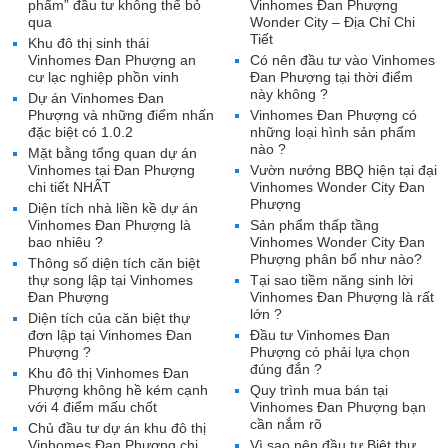
phẩm” đầu tư không thể bỏ
Vinhomes Đan Phượng
qua
Wonder City – Địa Chỉ Chi
Tiết
Khu đô thị sinh thái
Vinhomes Đan Phượng an
Có nên đầu tư vào Vinhomes
cư lạc nghiệp phồn vinh
Đan Phượng tại thời điểm
này không ?
Dự án Vinhomes Đan
Phượng và những điểm nhấn
Vinhomes Đan Phượng có
đặc biệt có 1.0.2
những loại hình sản phẩm
nào ?
Mặt bằng tổng quan dự án
Vinhomes tại Đan Phượng
Vườn nướng BBQ hiện tại đại
chi tiết NHẤT
Vinhomes Wonder City Đan
Phượng
Diện tích nhà liền kề dự án
Vinhomes Đan Phượng là
Sản phẩm thấp tầng
bao nhiêu ?
Vinhomes Wonder City Đan
Phượng phân bổ như nào?
Thông số diện tích căn biệt
thự song lập tại Vinhomes
Tại sao tiềm năng sinh lời
Đan Phượng
Vinhomes Đan Phượng là rất
lớn ?
Diện tích của căn biệt thự
đơn lập tại Vinhomes Đan
Đầu tư Vinhomes Đan
Phượng ?
Phượng có phải lựa chọn
đúng đắn ?
Khu đô thị Vinhomes Đan
Phượng không hề kém cạnh
Quy trình mua bán tại
với 4 điểm mấu chốt
Vinhomes Đan Phượng bạn
cần nắm rõ
Chủ đầu tư dự án khu đô thị
Vinhomes Đan Phượng chi
Vì sao nên đầu tư Biệt thự