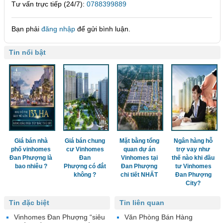
Tư vấn trực tiếp (24/7):
0788399889
Bạn phải
đăng nhập
để gửi bình luận.
Tin nổi bật
Giá bán nhà
Giá bán chung
Mặt bằng tổng
Ngân hàng hỗ
phố vinhomes
cư Vinhomes
quan dự án
trợ vay như
Đan Phượng là
Đan
Vinhomes tại
thế nào khi đầu
bao nhiêu ?
Phượng có đắt
Đan Phượng
tư Vinhomes
không ?
chi tiết NHẤT
Đan Phượng
City?
Tin đặc biệt
Tin liên quan
Vinhomes Đan Phượng “siêu
Văn Phòng Bán Hàng