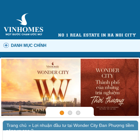
DANH MỤC CHÍNH
Trang chủ
»
Lợi nhuận đầu tư tại Wonder City Đan Phượng tiềm
năng ra sao ?