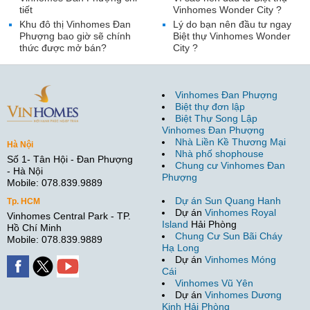
tiết
Vinhomes Wonder City ?
Khu đô thị Vinhomes Đan
Lý do bạn nên đầu tư ngay
Phượng bao giờ sẽ chính
Biệt thự Vinhomes Wonder
thức được mở bán?
City ?
Vinhomes Đan Phượng
Biệt thự đơn lập
Biệt Thự Song Lập
Vinhomes Đan Phượng
Nhà Liền Kề Thương Mại
Hà Nội
Nhà phố shophouse
Số 1- Tân Hội - Đan Phượng
Chung cư Vinhomes Đan
- Hà Nội
Phượng
Mobile: 078.839.9889
Dự án Sun Quang Hanh
Tp. HCM
Dự án
Vinhomes Royal
Vinhomes Central Park - TP.
Island
Hải Phòng
Hồ Chí Minh
Chung Cư Sun Bãi Cháy
Mobile: 078.839.9889
Hạ Long
Dự án
Vinhomes Móng
Cái
Vinhomes Vũ Yên
Dự án
Vinhomes Dương
Kinh Hải Phòng