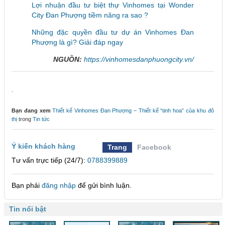
Lợi nhuận đầu tư biệt thự Vinhomes tại Wonder
City Đan Phượng tiềm năng ra sao ?
Những đặc quyền đầu tư dự án Vinhomes Đan
Phượng là gì? Giải đáp ngay
NGUỒN:
https://vinhomesdanphuongcity.vn/
.
Bạn đang xem
Thiết kế Vinhomes Đan Phượng – Thiết kế “tinh hoa” của khu đô
thị
trong
Tin tức
Ý kiến khách hàng
Trang
Facebook
Tư vấn trực tiếp (24/7):
0788399889
Bạn phải
đăng nhập
để gửi bình luận.
Tin nổi bật