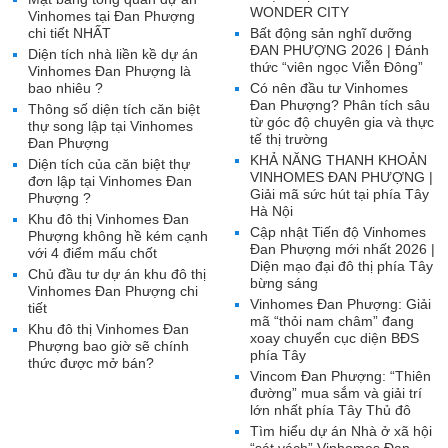
WONDER CITY
Vinhomes tại Đan Phượng
chi tiết NHẤT
Bất động sản nghĩ dưỡng
ĐAN PHƯỢNG 2026 | Đánh
Diện tích nhà liền kề dự án
thức “viên ngọc Viễn Đông”
Vinhomes Đan Phượng là
bao nhiêu ?
Có nên đầu tư Vinhomes
Đan Phượng? Phân tích sâu
Thông số diện tích căn biệt
từ góc độ chuyên gia và thực
thự song lập tại Vinhomes
tế thị trường
Đan Phượng
KHẢ NĂNG THANH KHOẢN
Diện tích của căn biệt thự
VINHOMES ĐAN PHƯỢNG |
đơn lập tại Vinhomes Đan
Giải mã sức hút tại phía Tây
Phượng ?
Hà Nội
Khu đô thị Vinhomes Đan
Cập nhật Tiến độ Vinhomes
Phượng không hề kém cạnh
Đan Phượng mới nhất 2026 |
với 4 điểm mấu chốt
Diện mạo đại đô thị phía Tây
Chủ đầu tư dự án khu đô thị
bừng sáng
Vinhomes Đan Phượng chi
Vinhomes Đan Phượng: Giải
tiết
mã “thỏi nam châm” đang
Khu đô thị Vinhomes Đan
xoay chuyển cục diện BĐS
Phượng bao giờ sẽ chính
phía Tây
thức được mở bán?
Vincom Đan Phượng: “Thiên
đường” mua sắm và giải trí
lớn nhất phía Tây Thủ đô
Tìm hiểu dự án Nhà ở xã hội
“sát vách” Vinhomes Đan