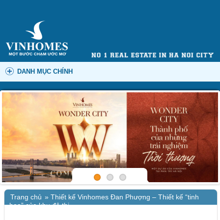
DANH MỤC CHÍNH
Trang chủ
»
Thiết kế Vinhomes Đan Phượng – Thiết kế “tinh
hoa” của khu đô thị