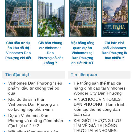
Chủ đầu tư dự
Giá bán chung
Mặt bằng tổng
Giá bán nhà
án khu đô thị
cư Vinhomes
quan dự án
phố vinhomes
Vinhomes Đan
Đan
Vinhomes tại
Đan Phượng là
Phượng chi tiết
Phượng có đắt
Đan Phượng
bao nhiêu ?
không ?
chi tiết NHẤT
Tin đặc biệt
Tin liên quan
Vinhomes Đan Phượng “siêu
Hệ thống sân thể thao đa
phẩm” đầu tư không thể bỏ
năng đỉnh cao tại Vinhomes
qua
Wonder City Đan Phượng
Khu đô thị sinh thái
VINSCHOOL VINHOMES
Vinhomes Đan Phượng an
ĐAN PHƯỢNG | Hành trình
cư lạc nghiệp phồn vinh
kiến tạo thế hệ công dân
toàn cầu
Dự án Vinhomes Đan
Phượng và những điểm nhấn
KHI GIỚI THƯỢNG LƯU
đặc biệt có 1.0.2
TÌM VỀ GIÁ TRỊ SỐNG
THỰC TẠI VINHOMES
Mặt bằng tổng quan dự án