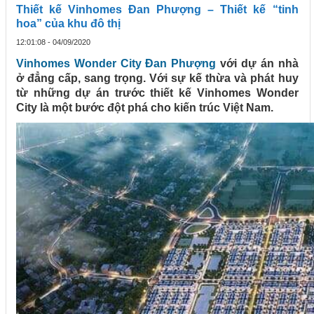
Thiết kế Vinhomes Đan Phượng – Thiết kế “tinh
hoa” của khu đô thị
12:01:08 - 04/09/2020
Vinhomes Wonder City Đan Phượng
với dự án nhà
ở đẳng cấp, sang trọng. Với sự kế thừa và phát huy
từ những dự án trước thiết kế Vinhomes Wonder
City là một bước đột phá cho kiến trúc Việt Nam.